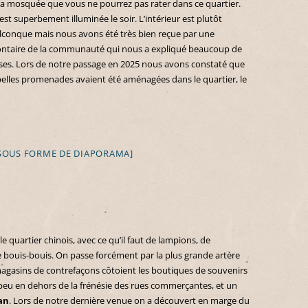
 la mosquée que vous ne pourrez pas rater dans ce quartier.
 est superbement illuminée le soir. L’intérieur est plutôt
lconque mais nous avons été très bien reçue par une
ontaire de la communauté qui nous a expliqué beaucoup de
ses. Lors de notre passage en 2025 nous avons constaté que
belles promenades avaient été aménagées dans le quartier, le
SOUS FORME DE DIAPORAMA]
 quartier chinois, avec ce qu’il faut de lampions, de
 bouis-bouis. On passe forcément par la plus grande artère
magasins de contrefaçons côtoient les boutiques de souvenirs
 peu en dehors de la frénésie des rues commerçantes, et un
an
. Lors de notre dernière venue on a découvert en marge du