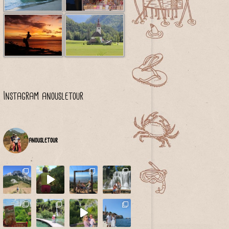
Instagram anousletour
anousletour