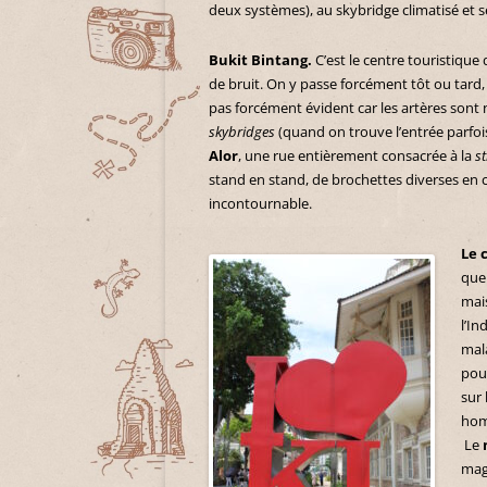
deux systèmes), au skybridge climatisé et 
Bukit Bintang.
C’est le centre touristique
de bruit. On y passe forcément tôt ou tard,
pas forcément évident car les artères son
skybridges
(quand on trouve l’entrée parfois
Alor
, une rue entièrement consacrée à la
st
stand en stand, de brochettes diverses en 
incontournable.
Le 
que
mai
l’In
mala
pour
sur 
hom
Le
magn