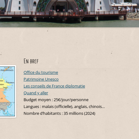
Maroc
Belgique
Nouvelle-Zélande
Costa Rica
Indonésie
Sénégal
Croatie
Cuba
Polynésie française
Japon
Tunisie
Danemark
Équateur
Liban
Espagne
Etats-Unis
Malaisie
Hongrie
Guadeloupe
Oman
Italie
Martinique
En bref
Philippines
Malte
Mexique
Office du tourisme
Singapour
Monténégro
Patrimoine Unesco
Pérou
Thaïlande
Les conseils de France diplomatie
Portugal
République Dominicaine
Quand y aller
Budget moyen : 25€/jour/personne
Slovénie
Saint-Martin
Langues : malais (officielle), anglais, chinois…
Suisse
Nombre d’habitants : 35 millions (2024)