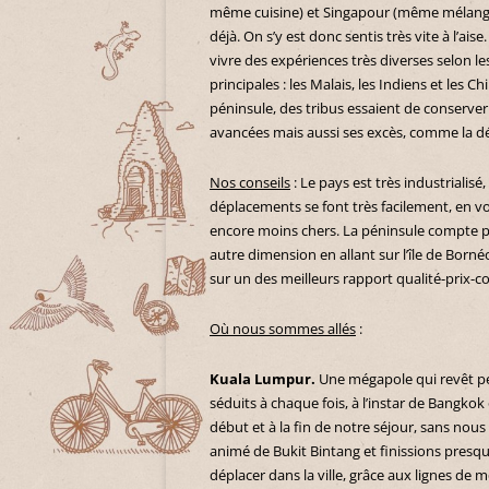
même cuisine) et Singapour (même mélange
déjà. On s’y est donc sentis très vite à l’ais
vivre des expériences très diverses selon le
principales : les Malais, les Indiens et les C
péninsule, des tribus essaient de conserver
avancées mais aussi ses excès, comme la défo
Nos conseils
: Le pays est très industrialisé
déplacements se font très facilement, en vo
encore moins chers. La péninsule compte p
autre dimension en allant sur l’île de Borné
sur un des meilleurs rapport qualité-prix-c
Où nous sommes allés
:
Kuala Lumpur.
Une mégapole qui revêt peu
séduits à chaque fois, à l’instar de Bangko
début et à la fin de notre séjour, sans nou
animé de Bukit Bintang et finissions presque
déplacer dans la ville, grâce aux lignes de