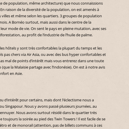
 de population, même architecture) que nous connaissions
e. En raison de la diversité de la population, on est amenés à
s villes et même selon les quartiers. 3 groupes de population
hinois. A Bornéo surtout, mais aussi dans le centre de la
 leur mode de vie. On sent le pays en pleine mutation, avec ses
restation, au profit de l’industrie de l’huile de palme.
, les hôtels y sont très confortables la plupart du temps et les
ls pas chers via Air Asia, ou avec des bus hyper confortables et
as mal de points d’intérêt mais vous entrerez dans une toute
o (que la Malaisie partage avec l’Indonésie). On est à notre avis
onfort en Asie.
 d’intérêt pour certains, mais dont l’éclectisme nous a
k ou Singapour. Nous y avons passé plusieurs journées, au
s ennuyer. Nous avons surtout résidé dans le quartier très
 toujours la soirée au pied des Twin Towers ! Il est facile de se
 métro et de monorail (attention, pas de billets communs à ces