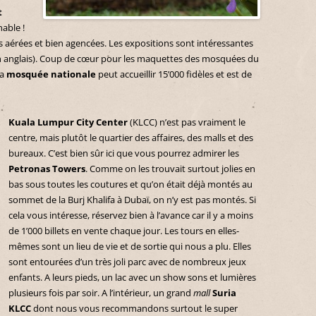
t
able !
s aérées et bien agencées. Les expositions sont intéressantes
 en anglais). Coup de cœur pour les maquettes des mosquées du
la
mosquée nationale
peut accueillir 15’000 fidèles et est de
Kuala Lumpur City Center
(KLCC) n’est pas vraiment le
centre, mais plutôt le quartier des affaires, des malls et des
bureaux. C’est bien sûr ici que vous pourrez admirer les
Petronas Towers
. Comme on les trouvait surtout jolies en
bas sous toutes les coutures et qu’on était déjà montés au
sommet de la Burj Khalifa à Dubaï, on n’y est pas montés. Si
cela vous intéresse, réservez bien à l’avance car il y a moins
de 1’000 billets en vente chaque jour. Les tours en elles-
mêmes sont un lieu de vie et de sortie qui nous a plu. Elles
sont entourées d’un très joli parc avec de nombreux jeux
enfants. A leurs pieds, un lac avec un show sons et lumières
plusieurs fois par soir. A l’intérieur, un grand
mall
Suria
KLCC
dont nous vous recommandons surtout le super