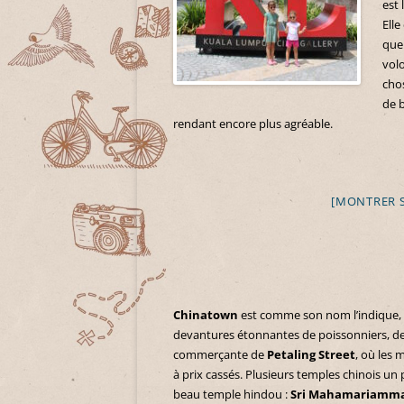
est
Elle
que
vol
cho
de 
rendant encore plus agréable.
[MONTRER 
Chinatown
est comme son nom l’indique, le
devantures étonnantes de poissonniers, de
commerçante de
Petaling Street
, où les 
à prix cassés. Plusieurs temples chinois un
beau temple hindou :
Sri Mahamariamm