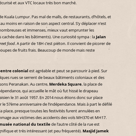
sécurisé et aux VTC locaux très bon marché.
 de Kuala Lumpur. Pas mal de malls, de restaurants, d’hôtels, et
 au moins en raison de son aspect central. S’y déplacer n’est
t nombreuses et immenses, mieux vaut emprunter les
 cachée dans les bâtiments). Une curiosité sympa : la
Jalan
reet food
. A partir de 18H c’est piéton. Il convient de picorer de
coupes de fruits frais. Beaucoup de monde mais reste
centre colonial
est agréable et peut se parcourir à pied. Sur
lques rues se serrent de beaux bâtiments coloniaux et des
sons Peranakan. Au centre,
Merdeka Square
, la place de
dépendance, qui accueille le mât où fut hissé le drapeau
isien le 31 août 1957. En 2014 nous étions donc sur place
 le 57ème anniversaire de l’indépendance. Mais à part le défilé
la place, presque toutes les festivités furent annulées en
mage aux victimes des accidents des vols MH370 et MH17.
musée national du textile
de l’autre côté de la rue est
ifique et très intéressant (et peu fréquenté).
Masjid Jamek