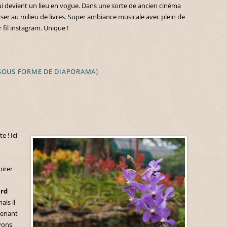
ui devient un lieu en vogue. Dans une sorte de ancien cinéma
r au milieu de livres. Super ambiance musicale avec plein de
 fil instagram. Unique !
SOUS FORME DE DIAPORAMA]
 ! Ici
pirer
ird
ais il
renant
vons