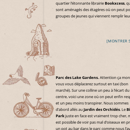
quartier l’étonnante librairie
Bookxcess
, q
sont aménagés des étagères où on peut pose
groupes de jeunes qui viennent remplir leur
[MONTRER 
Parc des Lake Gardens.
Attention ça monte
vous vous déplacerez surtout en taxi (bon
marché). Sur une colline un peu à l’écart du
centre, voici une zone où on peut enfin res
et un peu moins transpirer. Nous sommes
d’abord allés au
Jardin des Orchidés
. Le
B
Park
juste en face est vraiment trop cher, m
est possible de voir pas mal d’oiseaux en p
un pot au bar dans le parc comme nous l’a