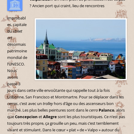
? Ancien port qui craint, lieu de rencontres
improbabl
es, capitale
du
street
art
désormais
patrimoine
mondial de
l’UNESCO.
Nous
avons
passé 3
jours dans cette ville envoûtante qui rappelle tout à la fois
Lisbonne, San Francisco et Montmartre. Pour se déplacer dans les
cerros
, c’est avec un
trolley
hors d’âge ou des ascenseurs bon
marché. Les plus belles peintures sont dans le
cerro
Palanco
, alors
que
Concepcion
et
Allegre
sont les plus touristiques. Ce n’est pas
toujours très propre, ça grouille un peu, mais c’est terriblement
vivant et stimulant. Dans le cœur « plat » de « Valpo » autour du