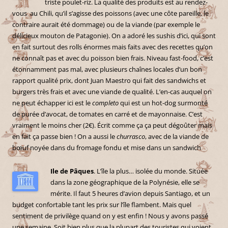
triste poulet-riz. La qualité des produits est au rendez-
vous au Chili, qu’il s’agisse des poissons (avec une côte pareille, le
contraire aurait été dommage) ou de la viande (par exemple le
délicieux mouton de Patagonie). On a adoré les sushis d’ici, qui sont
en fait surtout des rolls énormes mais faits avec des recettes qu’on
ne connaît pas et avec du poisson bien frais. Niveau fast-food, c’est
étonnamment pas mal, avec plusieurs chaînes locales d’un bon
rapport qualité prix, dont Juan Maestro qui fait des sandwichs et
burgers très frais et avec une viande de qualité. L’en-cas auquel on
ne peut échapper ici est le
completo
qui est un hot-dog surmonté
de purée d’avocat, de tomates en carré et de mayonnaise. C’est
vraiment le moins cher (2€). Écrit comme ça ça peut dégoûter mais
en fait ça passe bien ! On a aussi le
churrasco
, avec de la viande de
bœuf noyée dans du fromage fondu et mise dans un sandwich
Ile de Pâques
. L’île la plus… isolée du monde. Située
dans la zone géographique de la Polynésie, elle se
mérite. Il faut 5 heures d’avion depuis Santiago, et un
budget confortable tant les prix sur l’île flambent. Mais quel
sentiment de privilège quand on y est enfin ! Nous y avons passé
une semaine. Soit bien plus que la plupart des touristes qui voient