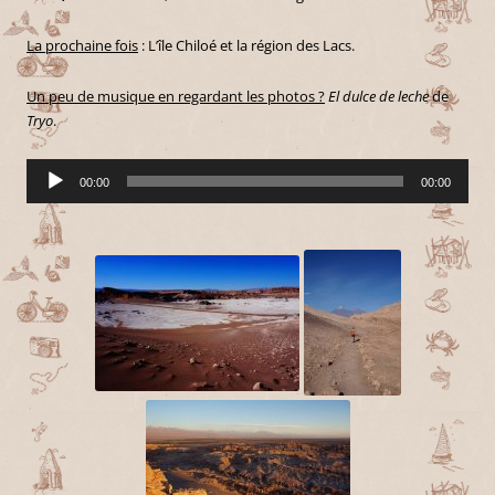
La prochaine fois
: L’île Chiloé et la région des Lacs.
Un peu de musique en regardant les photos ?
El dulce de leche
de
Tryo
.
Lecteur
00:00
00:00
audio