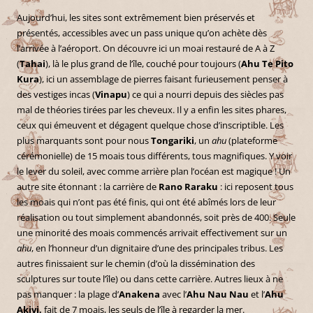
Aujourd’hui, les sites sont extrêmement bien préservés et
présentés, accessibles avec un pass unique qu’on achète dès
l’arrivée à l’aéroport. On découvre ici un moai restauré de A à Z
(
Tahai
), là le plus grand de l’île, couché pour toujours (
Ahu Te Pito
Kura
), ici un assemblage de pierres faisant furieusement penser à
des vestiges incas (
Vinapu
) ce qui a nourri depuis des siècles pas
mal de théories tirées par les cheveux. Il y a enfin les sites phares,
ceux qui émeuvent et dégagent quelque chose d’inscriptible. Les
plus marquants sont pour nous
Tongariki
, un
ahu
(plateforme
cérémonielle) de 15 moais tous différents, tous magnifiques. Y voir
le lever du soleil, avec comme arrière plan l’océan est magique ! Un
autre site étonnant : la carrière de
Rano Raraku
: ici reposent tous
les moais qui n’ont pas été finis, qui ont été abîmés lors de leur
réalisation ou tout simplement abandonnés, soit près de 400. Seule
une minorité des moais commencés arrivait effectivement sur un
ahu
, en l’honneur d’un dignitaire d’une des principales tribus. Les
autres finissaient sur le chemin (d’où la dissémination des
sculptures sur toute l’île) ou dans cette carrière. Autres lieux à ne
pas manquer : la plage d’
Anakena
avec l’
Ahu Nau Nau
et l’
Ahu
Akivi,
fait de 7 moais, les seuls de l’île à regarder la mer.