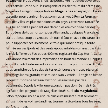
Patagonie
. Nous avons choisi de poursuivre notre découverte du
Chili dans le Grand Sud, la Patagonie et les alentours du détroit de
Magellan. La région s’appelle donc
Magallanes
en espagnol. Avion
essentiel pour y arriver. Nous sommes arrivés à
Punta Arenas
,
une des villes les plus méridionales du pays. Cette zone rattachée
au Chili en 1843 a pendant des décennies été colonisée par des
Européens de tous horizons, des Allemands, quelques Français et
surtout beaucoup de Croates (eh oui). Il faut en avoir du caractère
pour supporter cet isolement, le froid qui s’abat presque toute
l’année sur ces fjords et des vents épouvantables (on n’est pas très
loin de la Terre de Feu et des 40èmes rugissant du Cap Horn). Cette
ville donne vraiment des impressions de bout du monde. Quelques
endroits plutôt intéressants à visiter si comme pour nous le climat
vous empêche de faire des visites extérieures : le musée régional
des Magallanes (gratuit) et le musée Nao Victoria – il s’agit en fait de
reconstitutions de bateaux historiques réalisées par des
passionnés. Depuis la ville, une excursion pas donnée mais très
agréable : les pingouins de Magellan situés sur l’
Isla Magdalena
.
Selon l’époque, il y en a jusqu’à plusieurs milliers ! C’est tellement
amusant de les voir se dandiner, tourner la tête dans tous les sens,
parfois tomber.