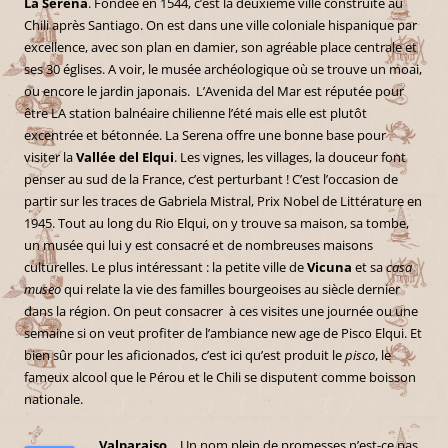
La Serena
. Fondée en 1544, c’est la deuxième ville construite au
Chili après Santiago. On est dans une ville coloniale hispanique par
excellence, avec son plan en damier, son agréable place centrale et
ses 30 églises. A voir, le musée archéologique où se trouve un moai,
ou encore le jardin japonais. L’Avenida del Mar est réputée pour
être LA station balnéaire chilienne l’été mais elle est plutôt
excentrée et bétonnée. La Serena offre une bonne base pour
visiter la
Vallée del Elqui
. Les vignes, les villages, la douceur font
penser au sud de la France, c’est perturbant ! C’est l’occasion de
partir sur les traces de Gabriela Mistral, Prix Nobel de Littérature en
1945. Tout au long du Rio Elqui, on y trouve sa maison, sa tombe,
un musée qui lui y est consacré et de nombreuses maisons
culturelles. Le plus intéressant : la petite ville de
Vicuna
et sa
casa
museo
qui relate la vie des familles bourgeoises au siècle dernier
dans la région. On peut consacrer à ces visites une journée ou une
semaine si on veut profiter de l’ambiance new age de Pisco Elqui. Et
bien sûr pour les aficionados, c’est ici qu’est produit le
pisco
, le
fameux alcool que le Pérou et le Chili se disputent comme boisson
nationale.
Valparaiso
… Un nom plein de promesses n’est-ce pas