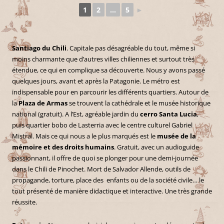
1
2
...
5
►
Santiago du Chili
. Capitale pas désagréable du tout, même si
moins charmante que d’autres villes chiliennes et surtout très
étendue, ce qui en complique sa découverte. Nous y avons passé
quelques jours, avant et après la Patagonie. Le métro est
indispensable pour en parcourir les différents quartiers. Autour de
la
Plaza de Armas
se trouvent la cathédrale et le musée historique
national (gratuit). A l’Est, agréable jardin du
cerro Santa Lucia
,
puis quartier bobo de Lasterria avec le centre culturel Gabriel
Mistral. Mais ce qui nous a le plus marqués est le
musée de la
mémoire et des droits humains
. Gratuit, avec un audioguide
passionnant, il offre de quoi se plonger pour une demi-journée
dans le Chili de Pinochet. Mort de Salvador Allende, outils de
propagande, torture, place des enfants ou de la société civile… le
tout présenté de manière didactique et interactive. Une très grande
réussite.