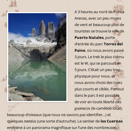
A 3 heures au nord de Punta
Arenas, avec un peu moins
de vent et beaucoup plus de
touristes se trouve la ville de
Puerto Natales
, porte
d’entrée du parc
Torres del
Paine
, où nous avons passé
3 jours. Le trek le plus connu
est le W, qui se parcourt en
5 jours. C’était un peu trop…
physique pour nous, et
nous avons choisi des treks
plus courts et ciblés. Partout
dans le parc il est possible
de voir en toute liberté des
guanacos
(le camélidé local),
beaucoup d’oiseaux (que nous ne savons pas identifier…) et
quelques
nandus
(une sorte d’autruche). Le sentier de
los Cuernos
emmène à un panorama magnifique sur l’une des nombreuses