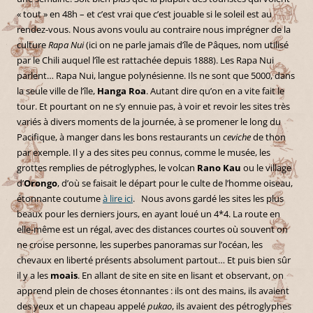
« tout » en 48h – et c’est vrai que c’est jouable si le soleil est au
rendez-vous. Nous avons voulu au contraire nous imprégner de la
culture
Rapa Nui
(ici on ne parle jamais d’île de Pâques, nom utilisé
par le Chili auquel l’île est rattachée depuis 1888). Les Rapa Nui
parlent… Rapa Nui, langue polynésienne. Ils ne sont que 5000, dans
la seule ville de l’île,
Hanga Roa
. Autant dire qu’on en a vite fait le
tour. Et pourtant on ne s’y ennuie pas, à voir et revoir les sites très
variés à divers moments de la journée, à se promener le long du
Pacifique, à manger dans les bons restaurants un
ceviche
de thon
par exemple. Il y a des sites peu connus, comme le musée, les
grottes remplies de pétroglyphes, le volcan
Rano Kau
ou le village
d’
Orongo
, d’où se faisait le départ pour le culte de l’homme oiseau,
étonnante coutume
à lire ici
. Nous avons gardé les sites les plus
beaux pour les derniers jours, en ayant loué un 4*4. La route en
elle-même est un régal, avec des distances courtes où souvent on
ne croise personne, les superbes panoramas sur l’océan, les
chevaux en liberté présents absolument partout… Et puis bien sûr
il y a les
moais
. En allant de site en site en lisant et observant, on
apprend plein de choses étonnantes : ils ont des mains, ils avaient
des yeux et un chapeau appelé
pukao
, ils avaient des pétroglyphes