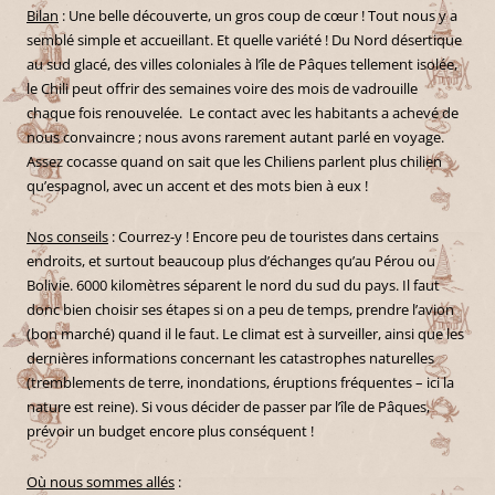
Bilan
: Une belle découverte, un gros coup de cœur ! Tout nous y a
semblé simple et accueillant. Et quelle variété ! Du Nord désertique
au sud glacé, des villes coloniales à l’île de Pâques tellement isolée,
le Chili peut offrir des semaines voire des mois de vadrouille
chaque fois renouvelée. Le contact avec les habitants a achevé de
nous convaincre ; nous avons rarement autant parlé en voyage.
Assez cocasse quand on sait que les Chiliens parlent plus chilien
qu’espagnol, avec un accent et des mots bien à eux !
Nos conseils
: Courrez-y ! Encore peu de touristes dans certains
endroits, et surtout beaucoup plus d’échanges qu’au Pérou ou
Bolivie. 6000 kilomètres séparent le nord du sud du pays. Il faut
donc bien choisir ses étapes si on a peu de temps, prendre l’avion
(bon marché) quand il le faut. Le climat est à surveiller, ainsi que les
dernières informations concernant les catastrophes naturelles
(tremblements de terre, inondations, éruptions fréquentes – ici la
nature est reine). Si vous décider de passer par l’île de Pâques,
prévoir un budget encore plus conséquent !
Où nous sommes allés
: