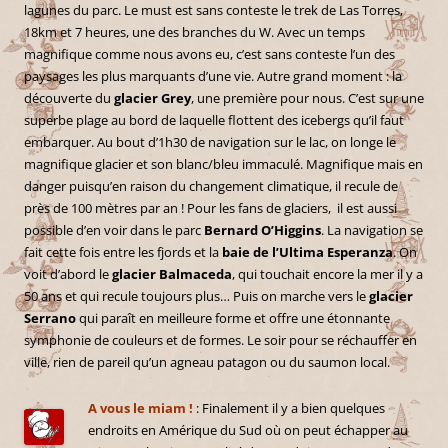
lagunes du parc. Le must est sans conteste le trek de Las Torres,
18km et 7 heures, une des branches du W. Avec un temps
magnifique comme nous avons eu, c’est sans conteste l’un des
paysages les plus marquants d’une vie. Autre grand moment : la
découverte du
glacier Grey
, une première pour nous. C’est sur une
superbe plage au bord de laquelle flottent des icebergs qu’il faut
embarquer. Au bout d’1h30 de navigation sur le lac, on longe le
magnifique glacier et son blanc/bleu immaculé. Magnifique mais en
danger puisqu’en raison du changement climatique, il recule de
près de 100 mètres par an ! Pour les fans de glaciers, il est aussi
possible d’en voir dans le parc
Bernard O’Higgins
. La navigation se
fait cette fois entre les fjords et la
baie de l’Ultima Esperanza
. On
voit d’abord le
glacier Balmaceda
, qui touchait encore la mer il y a
50 ans et qui recule toujours plus… Puis on marche vers le
glacier
Serrano
qui paraît en meilleure forme et offre une étonnante
symphonie de couleurs et de formes. Le soir pour se réchauffer en
ville, rien de pareil qu’un agneau patagon ou du saumon local.
A vous le miam !
: Finalement il y a bien quelques
endroits en Amérique du Sud où on peut échapper au