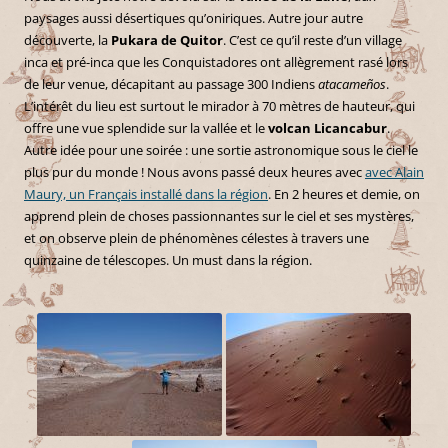
paysages aussi désertiques qu’oniriques. Autre jour autre
découverte, la
Pukara de Quitor
. C’est ce qu’il reste d’un village
inca et pré-inca que les Conquistadores ont allègrement rasé lors
de leur venue, décapitant au passage 300 Indiens
atacameños
.
L’intérêt du lieu est surtout le mirador à 70 mètres de hauteur, qui
offre une vue splendide sur la vallée et le
volcan Licancabur
.
Autre idée pour une soirée : une sortie astronomique sous le ciel le
plus pur du monde ! Nous avons passé deux heures avec
avec Alain
Maury, un Français installé dans la région
. En 2 heures et demie, on
apprend plein de choses passionnantes sur le ciel et ses mystères,
et on observe plein de phénomènes célestes à travers une
quinzaine de télescopes. Un must dans la région.