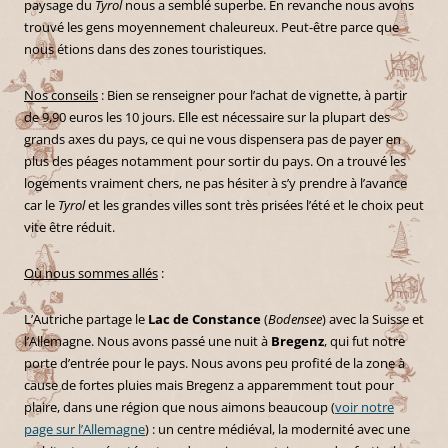
paysage du
Tyrol
nous a semblé superbe. En revanche nous avons
trouvé les gens moyennement chaleureux. Peut-être parce que
nous étions dans des zones touristiques.
Nos conseils
: Bien se renseigner pour l’achat de vignette, à partir
de 9,90 euros les 10 jours. Elle est nécessaire sur la plupart des
grands axes du pays, ce qui ne vous dispensera pas de payer en
plus des péages notamment pour sortir du pays. On a trouvé les
logements vraiment chers, ne pas hésiter à s’y prendre à l’avance
car le
Tyrol
et les grandes villes sont très prisées l’été et le choix peut
vite être réduit.
Où nous sommes allés
:
L’Autriche partage le
Lac de Constance
(
Bodensee
) avec la Suisse et
l’Allemagne. Nous avons passé une nuit à
Bregenz
, qui fut notre
porte d’entrée pour le pays. Nous avons peu profité de la zone à
cause de fortes pluies mais Bregenz a apparemment tout pour
plaire, dans une région que nous aimons beaucoup (
voir notre
page sur l’Allemagne
) : un centre médiéval, la modernité avec une