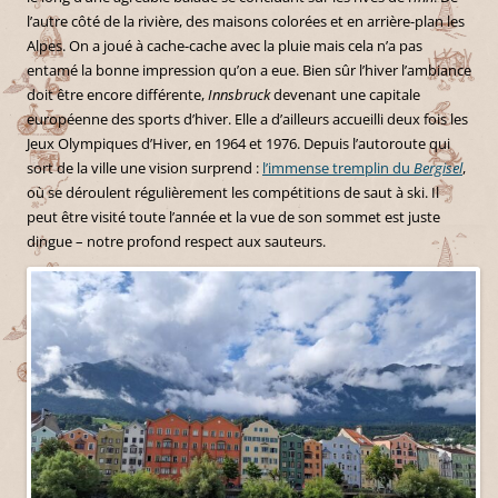
l’autre côté de la rivière, des maisons colorées et en arrière-plan les
Alpes. On a joué à cache-cache avec la pluie mais cela n’a pas
entamé la bonne impression qu’on a eue. Bien sûr l’hiver l’ambiance
doit être encore différente,
Innsbruck
devenant une capitale
européenne des sports d’hiver. Elle a d’ailleurs accueilli deux fois les
Jeux Olympiques d’Hiver, en 1964 et 1976. Depuis l’autoroute qui
sort de la ville une vision surprend :
l’immense tremplin du
Bergisel
,
où se déroulent régulièrement les compétitions de saut à ski. Il
peut être visité toute l’année et la vue de son sommet est juste
dingue – notre profond respect aux sauteurs.