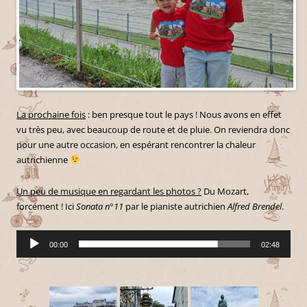
La prochaine fois
: ben presque tout le pays ! Nous avons en effet
vu très peu, avec beaucoup de route et de pluie. On reviendra donc
pour une autre occasion, en espérant rencontrer la chaleur
autrichienne
Un peu de musique en regardant les photos ?
Du Mozart,
forcément ! Ici
Sonata n°11
par le pianiste autrichien
Alfred Brendel
.
L
00:00
02:48
e
c
t
e