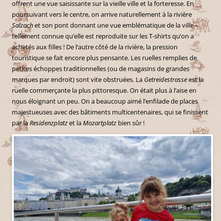
offrent une vue saisissante sur la vieille ville et la forteresse. En
poursuivant vers le centre, on arrive naturellement à la rivière
Salzach
et son pont donnant une vue emblématique de la ville –
tellement connue qu’elle est reproduite sur les T-shirts qu’on a
achetés aux filles ! De l’autre côté de la rivière, la pression
touristique se fait encore plus pensante. Les ruelles remplies de
petites échoppes traditionnelles (ou de magasins de grandes
marques par endroit) sont vite obstruées. La
Getreidestrasse
est la
ruelle commerçante la plus pittoresque. On était plus à l’aise en
nous éloignant un peu. On a beaucoup aimé l’enfilade de places
majestueuses avec des bâtiments multicentenaires, qui se finissent
par la
Residenzplatz
et la
Mozartplatz
bien sûr !