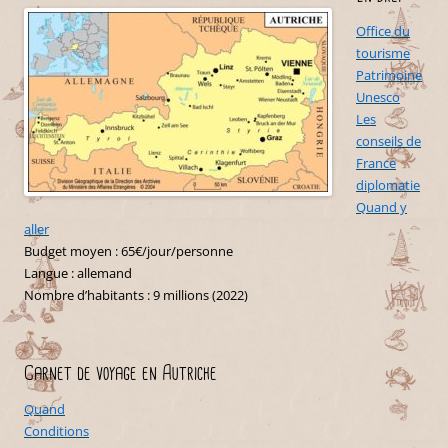
Office du
tourisme
Patrimoine
Unesco
Les
conseils de
France
diplomatie
Quand y
aller
Budget moyen : 65€/jour/personne
Langue : allemand
Nombre d’habitants : 9 millions (2022)
Carnet de voyage en Autriche
Quand
Conditions