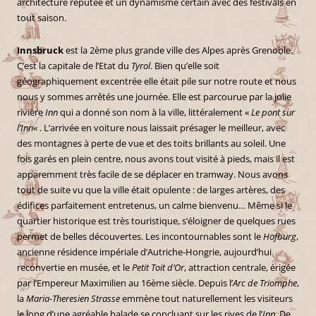
architecture réputée et un dynamisme certain avec des festivals en
tout saison.
Innsbruck
est la 2ème plus grande ville des Alpes après Grenoble.
C’est la capitale de l’Etat du
Tyrol
. Bien qu’elle soit
géographiquement excentrée elle était pile sur notre route et nous
nous y sommes arrêtés une journée. Elle est parcourue par la jolie
rivière
Inn
qui a donné son nom à la ville, littéralement «
Le pont sur
l’Inn
« . L’arrivée en voiture nous laissait présager le meilleur, avec
des montagnes à perte de vue et des toits brillants au soleil. Une
fois garés en plein centre, nous avons tout visité à pieds, mais il est
apparemment très facile de se déplacer en tramway. Nous avons
tout de suite vu que la ville était opulente : de larges artères, des
édifices parfaitement entretenus, un calme bienvenu… Même si le
quartier historique est très touristique, s’éloigner de quelques rues
permet de belles découvertes. Les incontournables sont le
Hofburg
,
ancienne résidence impériale d’Autriche-Hongrie, aujourd’hui
reconvertie en musée, et le
Petit Toit d’Or
, attraction centrale, érigée
par l’Empereur Maximilien au 16ème siècle. Depuis l’
Arc de Triomphe
,
la
Maria-Theresien Strasse
emmène tout naturellement les visiteurs
le long d’une agréable balade se concluant sur les rives de l’
Inn
. De