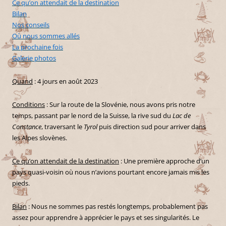
Ce qu’on attendait de la destination
Bilan
Nos conseils
Où nous sommes allés
La prochaine fois
Galerie photos
Quand
: 4 jours en août 2023
Conditions
: Sur la route de la Slovénie, nous avons pris notre
temps, passant par le nord de la Suisse, la rive sud du
Lac de
Constance
, traversant le
Tyrol
puis direction sud pour arriver dans
les Alpes slovènes.
Ce qu’on attendait de la destination
: Une première approche d’un
pays quasi-voisin où nous n’avions pourtant encore jamais mis les
pieds.
Bilan
: Nous ne sommes pas restés longtemps, probablement pas
assez pour apprendre à apprécier le pays et ses singularités. Le