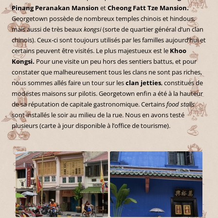
Pinang Peranakan Mansion
et
Cheong Fatt Tze Mansion.
Georgetown possède de nombreux temples chinois et hindous,
mais aussi de très beaux
kongsi
(sorte de quartier général d’un clan
chinois). Ceux-ci sont toujours utilisés par les familles aujourd’hui et
certains peuvent être visités. Le plus majestueux est le
Khoo
Kongsi.
Pour une visite un peu hors des sentiers battus, et pour
constater que malheureusement tous les clans ne sont pas riches,
nous sommes allés faire un tour sur les
clan jetties
, constitués de
modestes maisons sur pilotis. Georgetown enfin a été à la hauteur
de sa réputation de capitale gastronomique. Certains
food stalls
sont installés le soir au milieu de la rue. Nous en avons testé
plusieurs (carte à jour disponible à l’office de tourisme).