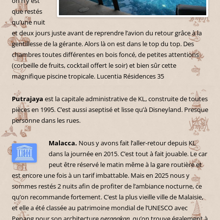
on n’y est
que restés
qu’une nuit
et deux jours juste avant de reprendre l’avion du retour grâce à la
gentillesse de la gérante. Alors là on est dans le top du top. Des
chambres toutes différentes en bois foncé, de petites attentions
(corbeille de fruits, cocktail offert le soir) et bien sûr cette
magnifique piscine tropicale. Lucentia Résidences 35
Putrajaya
est la capitale administrative de KL, construite de toutes
pièces en 1995. C’est aussi aseptisé et lisse qu’à Disneyland. Presque
personne dans les rues.
Malacca.
Nous y avons fait l’aller-retour depuis KL
dans la journée en 2015. C’est tout à fait jouable. Le car
peut être réservé le matin même à la gare routière et
est encore une fois à un tarif imbattable. Mais en 2025 nous y
sommes restés 2 nuits afin de profiter de l’ambiance nocturne, ce
qu’on recommande fortement. C’est la plus vieille ville de Malaisie,
et elle a été classée au patrimoine mondial de l’UNESCO avec
Penang pour son architecture
peranakan
, qu’on trouve également à