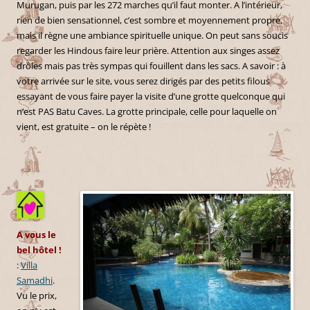
Murugan, puis par les 272 marches qu’il faut monter. A l’intérieur,
rien de bien sensationnel, c’est sombre et moyennement propre,
mais il règne une ambiance spirituelle unique. On peut sans soucis
regarder les Hindous faire leur prière. Attention aux singes assez
drôles mais pas très sympas qui fouillent dans les sacs. A savoir : à
votre arrivée sur le site, vous serez dirigés par des petits filous
essayant de vous faire payer la visite d’une grotte quelconque qui
n’est PAS Batu Caves. La grotte principale, celle pour laquelle on
vient, est gratuite – on le répète !
A vous le
bel hôtel !
:
Villa
Samadhi
.
Vu le prix,