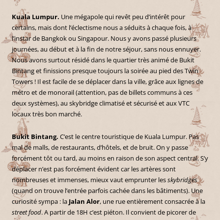
Kuala Lumpur.
Une mégapole qui revêt peu d’intérêt pour
certains, mais dont l’éclectisme nous a séduits à chaque fois, à
l’instar de Bangkok ou Singapour. Nous y avons passé plusieurs
journées, au début et à la fin de notre séjour, sans nous ennuyer.
Nous avons surtout résidé dans le quartier très animé de Bukit
Bintang et finissions presque toujours la soirée au pied des Twin
Towers ! Il est facile de se déplacer dans la ville, grâce aux lignes de
métro et de monorail (attention, pas de billets communs à ces
deux systèmes), au skybridge climatisé et sécurisé et aux VTC
locaux très bon marché.
Bukit Bintang.
C’est le centre touristique de Kuala Lumpur. Pas
mal de malls, de restaurants, d’hôtels, et de bruit. On y passe
forcément tôt ou tard, au moins en raison de son aspect central. S’y
déplacer n’est pas forcément évident car les artères sont
nombreuses et immenses, mieux vaut emprunter les
skybridges
(quand on trouve l’entrée parfois cachée dans les bâtiments). Une
curiosité sympa : la
Jalan Alor
, une rue entièrement consacrée à la
street food
. A partir de 18H c’est piéton. Il convient de picorer de