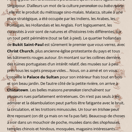
Singapour. D’ailleurs un mot de la culture
peranakan
ou
baba nyona
: elle est le produit du métissage sino-malais. Malacca, située à une
place stratégique, a été occupée par les Indiens, les Arabes, les
Portugais, les Hollandais et les Anglais. Fort logiquement, les
curiosités à voir sont de natures et d’histoires très différentes, sur
un tout petit périmètre (tout se fait à pied). Le quartier hollandais
de
Bukit Saint-Paul
est sûrement le premier que vous verrez, avec
Christ Church
, plus ancienne église protestante du pays et tous
les bâtiments rouges autour. En montant sur les collines derrière,
des ruines portugaises d’un intérêt relatif, des musées sur à peu
près tous les sujets presque vides… Nous, on a aimé et on vous
conseille le
Palace du Sultan
pour son intérieur frais tout en bois
et son beau jardin. De l’autre côté de la petite rivière, on arrive à
Chinatown
. Les belles maisons
peranakan
s’enchaînent sur
plusieurs rues parfaitement entretenues. On n’est pas seuls à les
admirer et la déambulation peut parfois être fatigante avec le bruit,
la circulation, et les trottoirs minuscules. Un tour en
trishaw
peut
être reposant (on dit ça mais on ne l’a pas fait). Beaucoup de choses
à voir dans un mouchoir de poche, musées dans des
shophouses,
temples chinois et hindous, mosquées, magasins intéressants…