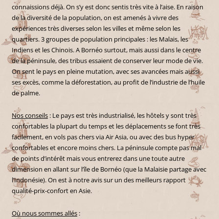
connaissions déjà. On s’y est donc sentis très vite à l’aise. En raison
de la diversité de la population, on est amenés à vivre des
expériences très diverses selon les villes et même selon les
quartiers. 3 groupes de population principales : les Malais, les
Indiens et les Chinois. A Bornéo surtout, mais aussi dans le centre
de la péninsule, des tribus essaient de conserver leur mode de vie.
On sent le pays en pleine mutation, avec ses avancées mais aussi
ses excès, comme la déforestation, au profit de l’industrie de l’huile
de palme.
Nos conseils
: Le pays est très industrialisé, les hôtels y sont très
confortables la plupart du temps et les déplacements se font très
facilement, en vols pas chers via Air Asia, ou avec des bus hyper
confortables et encore moins chers. La péninsule compte pas mal
de points d’intérêt mais vous entrerez dans une toute autre
dimension en allant sur l’île de Bornéo (que la Malaisie partage avec
l’Indonésie). On est à notre avis sur un des meilleurs rapport
qualité-prix-confort en Asie.
Où nous sommes allés
: