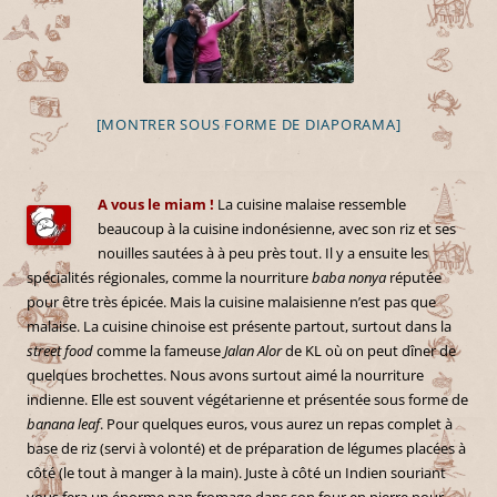
[MONTRER SOUS FORME DE DIAPORAMA]
A vous le miam !
La cuisine malaise ressemble
beaucoup à la cuisine indonésienne, avec son riz et ses
nouilles sautées à à peu près tout. Il y a ensuite les
spécialités régionales, comme la nourriture
baba nonya
réputée
pour être très épicée. Mais la cuisine malaisienne n’est pas que
malaise. La cuisine chinoise est présente partout, surtout dans la
street food
comme la fameuse
Jalan Alor
de KL où on peut dîner de
quelques brochettes. Nous avons surtout aimé la nourriture
indienne. Elle est souvent végétarienne et présentée sous forme de
banana leaf
. Pour quelques euros, vous aurez un repas complet à
base de riz (servi à volonté) et de préparation de légumes placées à
côté (le tout à manger à la main). Juste à côté un Indien souriant
vous fera un énorme nan fromage dans son four en pierre pour