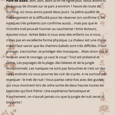
Parc de Bako.
Bon, bon, alors là on ne rigole plus. Nous avions lu
beaucoup de choses sur ce parc à environ 1 heure de route de
Kuching, où nous avons passé deux jours : la piètre qualité de
l’hébergement et la difficulté pour les réserver (on confirme !), les
nasiques très présents (on confirme aussi)… mais pas que le
moindre trail pouvait tourner au cauchemar ! Amis lecteurs,
écoutez-nous : évitez Bako si vous avez des enfants ou si vous
n’êtes pas en excellente forme physique. La chaleur est une chose,
mais il faut savoir que les chemins balisés sont très difficiles. Il faut
grimper, s’accrocher, se protéger des macaques… Mais sinon oui, si
vous en avez le courage, ça vaut le coup ! Tout est préservé et
calme. Les paysages de la plage, des falaises et de la jungle
exceptionnels. Les nasiques ne sont pas farouches et c’est un des
rares endroits où vous pourrez les voir de si près. A ne surtout pas
manquer : le trek de nuit ! Vous partez cette fois avec des guides
qui vous montrent lors de cette sortie de deux heures toutes les
bestioles qui font frémir. Une expérience fantastique et
franchement, on n’aurait jamais cru que la jungle de nuit serait si
bruyante !