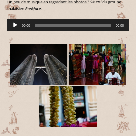
Un peu de musique en regardant les photos ?
Situasi
du groupe
malaisien
Bunkface
.
Lecteur
00:00
00:00
audio