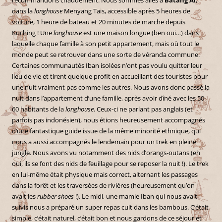
dans la
longhouse
Menyang Tais, accessible après 5 heures de
voiture, 1 heure de bateau et 20 minutes de marche depuis
Kuching ! Une
longhouse
est une maison longue (ben oui…) dans
laquelle chaque famille à son petit appartement, mais où tout le
monde peut se retrouver dans une sorte de véranda commune.
Certaines communautés Iban isolées n’ont pas voulu quitter leur
lieu de vie et tirent quelque profit en accueillant des touristes pour
une nuit vraiment pas comme les autres. Nous avons donc passé la
nuit dans l’appartement d’une famille, après avoir dîné avec les 50-
60 habitants de la
longhouse
. Ceux-ci ne parlant pas anglais (et
parfois pas indonésien), nous étions heureusement accompagnés
d’une fantastique guide issue de la même minorité ethnique, qui
nous a aussi accompagnés le lendemain pour un trek en pleine
jungle. Nous avons vu notamment des nids d’orangs-outans (eh
oui, ils se font des nids de feuillage pour se reposer la nuit !). Le trek
en lui-même était physique mais correct, alternant les passages
dans la forêt et les traversées de rivières (heureusement qu’on
avait les
rubber shoes
!). Le midi, une mamie Iban qui nous avait
suivis nous a préparé un super repas cuit dans les bambous. C’était
simple, c’était naturel, c’était bon et nous gardons de ce séjour et