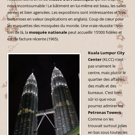
nous incontournable ! Le bâtiment en lui-même est beau, les salles
aérées et bien agencées. Les expositions sont intéressantes et très
bien mises en valeur (explications en anglais). Coup de cœur pour
les maquettes des mosquées du monde. Une vraie réussite ! Non
loin de là, la
mosquée nationale
peut accueillir 15’000 fidèles et
est de facture récente (1965).
Kuala Lumpur City
Center
(KLCC) n’est
pas vraiment le
centre, mais plutôt le
quartier des affaires,
des malls et des
bureaux. C’est bien
sûr ici que vous
pourrez admirer les
Petronas Towers
.
Comme on les
trouvait surtout jolies
en bas sous toutes les