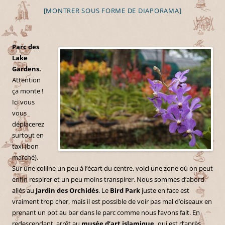
[MONTRER SOUS FORME DE DIAPORAMA]
Parc des
Lake
Gardens.
Attention
ça monte !
Ici vous
vous
déplacerez
surtout en
taxi (bon
marché).
Sur une colline un peu à l’écart du centre, voici une zone où on peut
enfin respirer et un peu moins transpirer. Nous sommes d’abord
allés au
Jardin des Orchidés
. Le
Bird Park
juste en face est
vraiment trop cher, mais il est possible de voir pas mal d’oiseaux en
prenant un pot au bar dans le parc comme nous l’avons fait. En
redescendant, arrêt au
musée d’art islamique,
qui est d’après