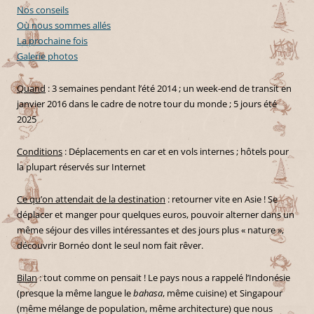
Nos conseils
Où nous sommes allés
La prochaine fois
Galerie photos
Quand
: 3 semaines pendant l’été 2014 ; un week-end de transit en
janvier 2016 dans le cadre de notre tour du monde ; 5 jours été
2025
Conditions
: Déplacements en car et en vols internes ; hôtels pour
la plupart réservés sur Internet
Ce qu’on attendait de la destination
: retourner vite en Asie ! Se
déplacer et manger pour quelques euros, pouvoir alterner dans un
même séjour des villes intéressantes et des jours plus « nature »,
découvrir Bornéo dont le seul nom fait rêver.
Bilan
: tout comme on pensait ! Le pays nous a rappelé l’Indonésie
(presque la même langue le
bahasa
, même cuisine) et Singapour
(même mélange de population, même architecture) que nous