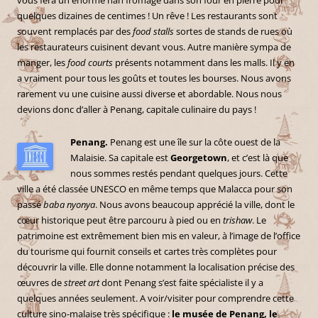
quelques dizaines de centimes ! Un rêve ! Les restaurants sont
souvent remplacés par des
food stalls
sortes de stands de rues où
les restaurateurs cuisinent devant vous. Autre manière sympa de
manger, les
food courts
présents notamment dans les malls. Il y en
a vraiment pour tous les goûts et toutes les bourses. Nous avons
rarement vu une cuisine aussi diverse et abordable. Nous nous
devions donc d’aller à Penang, capitale culinaire du pays !
Penang.
Penang est une île sur la côte ouest de la
Malaisie. Sa capitale est
Georgetown
, et c’est là que
nous sommes restés pendant quelques jours. Cette
ville a été classée UNESCO en même temps que Malacca pour son
passé
baba nyonya
. Nous avons beaucoup apprécié la ville, dont le
cœur historique peut être parcouru à pied ou en
trishaw
. Le
patrimoine est extrêmement bien mis en valeur, à l’image de l’office
du tourisme qui fournit conseils et cartes très complètes pour
découvrir la ville. Elle donne notamment la localisation précise des
œuvres de
street art
dont Penang s’est faite spécialiste il y a
quelques années seulement. A voir/visiter pour comprendre cette
culture sino-malaise très spécifique :
le musée de Penang, le