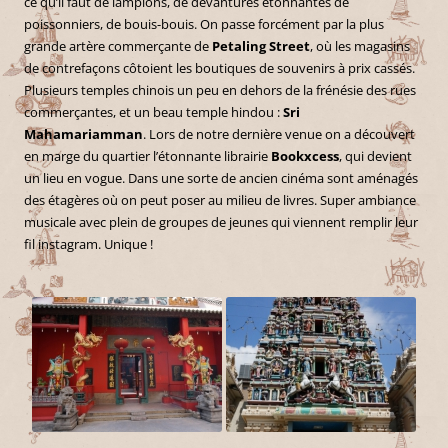
ce qu’il faut de lampions, de devantures étonnantes de
poissonniers, de bouis-bouis. On passe forcément par la plus
grande artère commerçante de
Petaling Street
, où les magasins
de contrefaçons côtoient les boutiques de souvenirs à prix cassés.
Plusieurs temples chinois un peu en dehors de la frénésie des rues
commerçantes, et un beau temple hindou :
Sri
Mahamariamman
. Lors de notre dernière venue on a découvert
en marge du quartier l’étonnante librairie
Bookxcess
, qui devient
un lieu en vogue. Dans une sorte de ancien cinéma sont aménagés
des étagères où on peut poser au milieu de livres. Super ambiance
musicale avec plein de groupes de jeunes qui viennent remplir leur
fil instagram. Unique !