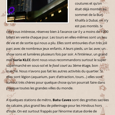
coutures et qu’on
était déjà montés au
sommet de la Burj
Khalifa à Dubaï, on n’y
est pas montés. Si
cela vous intéresse, réservez bien à l’avance car il y a moins de 1’000
billets en vente chaque jour. Les tours en elles-mêmes sont un lieu
de vie et de sortie qui nous a plu. Elles sont entourées d’un très joli
parc avec de nombreux jeux enfants. A leurs pieds, un lac avec un
show sons et lumières plusieurs fois par soir. A l’intérieur, un grand
mall
Suria KLCC
dont nous vous recommandons surtout le super
supermarché en sous-sol et le
food court
au 3ème étage, bon
marché. Nous n’avons pas fait les autres activités du quartier. Si
elles sont légion (aquarium, parc d’attraction, tours…) elles sont
surtout très chères pour quelque chose qu’on pourrait faire dans
presque toutes les grandes villes du monde.
A quelques stations de métro,
Batu Caves
sont des grottes sacrées
de calcaire, plus grand lieu de pèlerinage pour les Hindous hors
d’Inde. On est surtout frappés par l’énorme statue dorée de