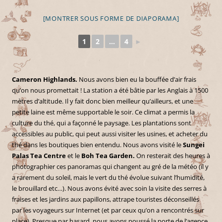
[MONTRER SOUS FORME DE DIAPORAMA]
1
2
...
4
►
Cameron Highlands.
Nous avons bien eu la bouffée d’air frais
qu’on nous promettait ! La station a été bâtie par les Anglais à 1500
mètres d’altitude. Il y fait donc bien meilleur qu’ailleurs, et une
petite laine est même supportable le soir. Ce climat a permis la
culture du thé, qui a façonné le paysage. Les plantations sont
accessibles au public, qui peut aussi visiter les usines, et acheter du
thé dans les boutiques bien entendu. Nous avons visité le
Sungei
Palas Tea Centre
et le
Boh Tea Garden.
On resterait des heures à
photographier ces panoramas qui changent au gré de la météo (il y
a rarement du soleil, mais le vert du thé évolue suivant l’humidité,
le brouillard etc…). Nous avons évité avec soin la visite des serres à
fraises et les jardins aux papillons, attrape touristes déconseillés
par les voyageurs sur Internet (et par ceux qu’on a rencontrés sur
place). Presque par hasard, nous avons poussé la porte de l’agence