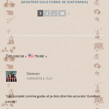
[MONTRER SOUS FORME DE DIAPORAMA]
1
2
...
28
►
2 réflexions sur «
Malaisie
»
Steeven
19/04/2018 à 15:21
Très complet comme guide, et je dois dire très accurate ! Excellent
carnet !