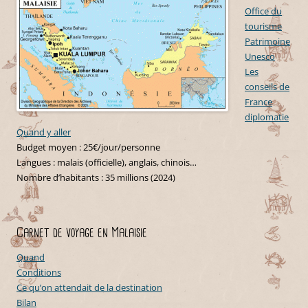
Office du
tourisme
Patrimoine
Unesco
Les
conseils de
France
diplomatie
Quand y aller
Budget moyen : 25€/jour/personne
Langues : malais (officielle), anglais, chinois…
Nombre d’habitants : 35 millions (2024)
Carnet de voyage en Malaisie
Quand
Conditions
Ce qu’on attendait de la destination
Bilan