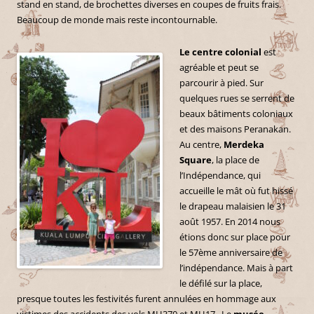
stand en stand, de brochettes diverses en coupes de fruits frais.
Beaucoup de monde mais reste incontournable.
Le centre colonial
est
agréable et peut se
parcourir à pied. Sur
quelques rues se serrent de
beaux bâtiments coloniaux
et des maisons Peranakan.
Au centre,
Merdeka
Square
, la place de
l’Indépendance, qui
accueille le mât où fut hissé
le drapeau malaisien le 31
août 1957. En 2014 nous
étions donc sur place pour
le 57ème anniversaire de
l’indépendance. Mais à part
le défilé sur la place,
presque toutes les festivités furent annulées en hommage aux
victimes des accidents des vols MH370 et MH17. Le
musée