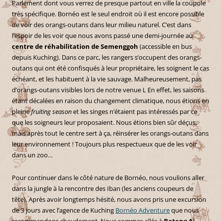
Parlement dont vous verrez de presque partout en ville la coupole
très spécifique. Bornéo est le seul endroit où il est encore possible
de voir des orangs-outans dans leur milieu naturel. C’est dans
l’espoir de les voir que nous avons passé une demi-journée au
centre de réhabilitation de Semenggoh
(accessible en bus
depuis Kuching). Dans ce parc, les rangers s’occupent des orangs-
outans qui ont été confisqués à leur propriétaire, les soignent le cas
échéant, et les habituent à la vie sauvage. Malheureusement, pas
d’orangs-outans visibles lors de notre venue L En effet, les saisons
étant décalées en raison du changement climatique, nous étions en
pleine
fruiting season
et les singes n’étaient pas intéressés par ce
que les soigneurs leur proposaient. Nous étions bien sûr déçus,
mais après tout le centre sert à ça, réinsérer les orangs-outans dans
leur environnement ! Toujours plus respectueux que de les voir
dans un zoo…
Pour continuer dans le côté nature de Bornéo, nous voulions aller
dans la jungle à la rencontre des Iban (les anciens coupeurs de
tête). Après avoir longtemps hésité, nous avons pris une excursion
de 3 jours avec l’agence de Kuching
Bornéo Adventure
que nous
recommandons chaudement. Nous sommes allés à
Batang Ai
,