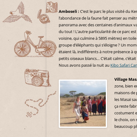
Amboseli :
C’est le parc le plus visité du
l’abondance de la faune fait penser au métr
panorama avec des centaines d’animaux vaq
du tout ! L’autre particularité de ce parc est 
voisine, qui culmine à 5895 mètres) en toi
groupe d’éléphants qui s’éloigne ? Un moment
étaient là, indifférents à notre présence à
petits oiseaux blancs… C’était calme, c’étai
Nous avons passé la nuit au
Kibo Safari C
Village Mas
zone, bien e
maisons de p
les Masaï s
ça reste fabr
costument et
le choix, on 
beaucoup plus