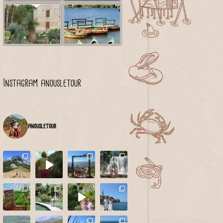
Instagram anousletour
anousletour