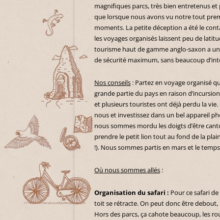
magnifiques parcs, très bien entretenus et p
que lorsque nous avons vu notre tout premi
moments. La petite déception a été le contact
les voyages organisés laissent peu de latitu
tourisme haut de gamme anglo-saxon a un p
de sécurité maximum, sans beaucoup d’inte
Nos conseils
: Partez en voyage organisé q
grande partie du pays en raison d’incursion
et plusieurs touristes ont déjà perdu la vie
nous et investissez dans un bel appareil p
nous sommes mordu les doigts d’être canto
prendre le petit lion tout au fond de la plai
!). Nous sommes partis en mars et le temps a
Où nous sommes allés
:
Organisation du safari :
Pour ce safari de
toit se rétracte. On peut donc être debout
Hors des parcs, ça cahote beaucoup, les ro