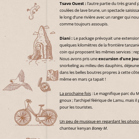
Tsavo Ouest :
l’autre partie du très grand 
coulées de lave brune, un spectacle saisissa
le long d’une rivière avec un ranger qui no
comme toujours assoupis.
Diani :
Le package prévoyait une extension b
quelques kilomètres de la frontière tanzan
coin qui proposent les mêmes services : repa
Nous avons pris une
excursion d’une jour
snorkeling au milieu des dauphins, déjeuner d
dans les belles boutres propres à cette côt
même en mars ça tapait !
La prochaine fois
: Le magnifique parc du Ma
gnoux ; l’archipel féérique de Lamu, mais i
pour les touristes.
Un peu de musique en regardant les photo
chanteur kenyan
Boney M
.