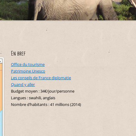
Maroc
Belgique
Nouvelle-Zélande
Costa Rica
Indonésie
Sénégal
Croatie
Cuba
Polynésie française
Japon
Tunisie
Danemark
Équateur
Liban
Espagne
Etats-Unis
Malaisie
Hongrie
Guadeloupe
Oman
En bref
Italie
Martinique
Philippines
Office du tourisme
Malte
Mexique
Patrimoine Unesco
Singapour
Monténégro
Les conseils de France diplomatie
Pérou
Thaïlande
Quand y aller
Portugal
République Dominicaine
Budget moyen : 34€/jour/personne
Langues : swahili, anglais
Slovénie
Saint-Martin
Nombre d’habitants : 41 millions (2014)
Suisse