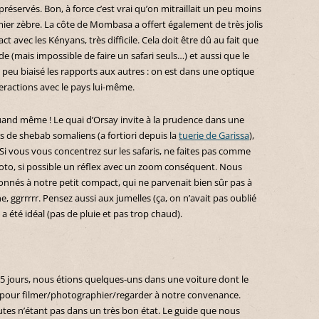
réservés. Bon, à force c’est vrai qu’on mitraillait un peu moins
er zèbre. La côte de Mombasa a offert également de très jolis
 avec les Kényans, très difficile. Cela doit être dû au fait que
de (mais impossible de faire un safari seuls…) et aussi que le
eu biaisé les rapports aux autres : on est dans une optique
ractions avec le pays lui-même.
uand même ! Le quai d’Orsay invite à la prudence dans une
s de shebab somaliens (a fortiori depuis la
tuerie de Garissa
),
. Si vous vous concentrez sur les safaris, ne faites pas comme
hoto, si possible un réflex avec un zoom conséquent. Nous
nnés à notre petit compact, qui ne parvenait bien sûr pas à
ne, ggrrrrr. Pensez aussi aux jumelles (ça, on n’avait pas oublié
 été idéal (pas de pluie et pas trop chaud).
 5 jours, nous étions quelques-uns dans une voiture dont le
, pour filmer/photographier/regarder à notre convenance.
utes n’étant pas dans un très bon état. Le guide que nous