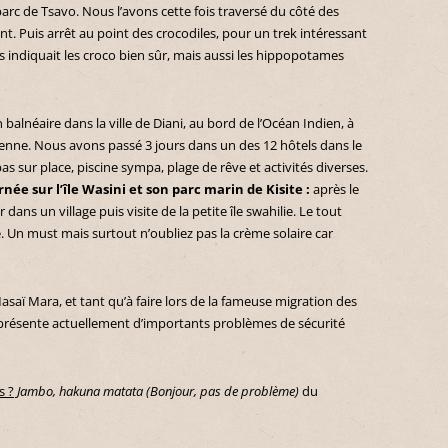
parc de Tsavo. Nous l’avons cette fois traversé du côté des
nt. Puis arrêt au point des crocodiles, pour un trek intéressant
us indiquait les croco bien sûr, mais aussi les hippopotames
alnéaire dans la ville de Diani, au bord de l’Océan Indien, à
ienne. Nous avons passé 3 jours dans un des 12 hôtels dans le
s sur place, piscine sympa, plage de rêve et activités diverses.
née sur l’île Wasini et son parc marin de Kisite :
après le
ans un village puis visite de la petite île swahilie. Le tout
e. Un must mais surtout n’oubliez pas la crème solaire car
saï Mara, et tant qu’à faire lors de la fameuse migration des
l présente actuellement d’importants problèmes de sécurité
s ?
Jambo, hakuna matata (Bonjour, pas de problème)
du