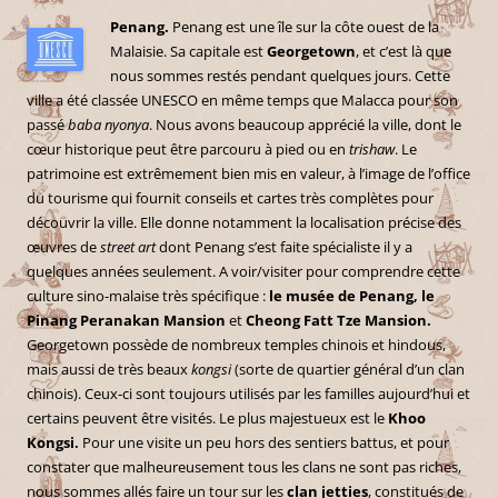
Penang.
Penang est une île sur la côte ouest de la
Malaisie. Sa capitale est
Georgetown
, et c’est là que
nous sommes restés pendant quelques jours. Cette
ville a été classée UNESCO en même temps que Malacca pour son
passé
baba nyonya
. Nous avons beaucoup apprécié la ville, dont le
cœur historique peut être parcouru à pied ou en
trishaw
. Le
patrimoine est extrêmement bien mis en valeur, à l’image de l’office
du tourisme qui fournit conseils et cartes très complètes pour
découvrir la ville. Elle donne notamment la localisation précise des
œuvres de
street art
dont Penang s’est faite spécialiste il y a
quelques années seulement. A voir/visiter pour comprendre cette
culture sino-malaise très spécifique :
le musée de Penang, le
Pinang Peranakan Mansion
et
Cheong Fatt Tze Mansion.
Georgetown possède de nombreux temples chinois et hindous,
mais aussi de très beaux
kongsi
(sorte de quartier général d’un clan
chinois). Ceux-ci sont toujours utilisés par les familles aujourd’hui et
certains peuvent être visités. Le plus majestueux est le
Khoo
Kongsi.
Pour une visite un peu hors des sentiers battus, et pour
constater que malheureusement tous les clans ne sont pas riches,
nous sommes allés faire un tour sur les
clan jetties
, constitués de