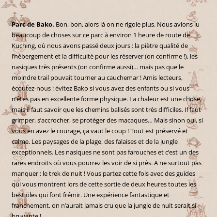
Parc de Bako.
Bon, bon, alors là on ne rigole plus. Nous avions lu
beaucoup de choses sur ce parc à environ 1 heure de route de
Kuching, où nous avons passé deux jours : la piètre qualité de
l’hébergement et la difficulté pour les réserver (on confirme !), les
nasiques très présents (on confirme aussi)… mais pas que le
moindre trail pouvait tourner au cauchemar ! Amis lecteurs,
écoutez-nous : évitez Bako si vous avez des enfants ou si vous
n’êtes pas en excellente forme physique. La chaleur est une chose,
mais il faut savoir que les chemins balisés sont très difficiles. Il faut
grimper, s’accrocher, se protéger des macaques… Mais sinon oui, si
vous en avez le courage, ça vaut le coup ! Tout est préservé et
calme. Les paysages de la plage, des falaises et de la jungle
exceptionnels. Les nasiques ne sont pas farouches et c’est un des
rares endroits où vous pourrez les voir de si près. A ne surtout pas
manquer : le trek de nuit ! Vous partez cette fois avec des guides
qui vous montrent lors de cette sortie de deux heures toutes les
bestioles qui font frémir. Une expérience fantastique et
franchement, on n’aurait jamais cru que la jungle de nuit serait si
bruyante !