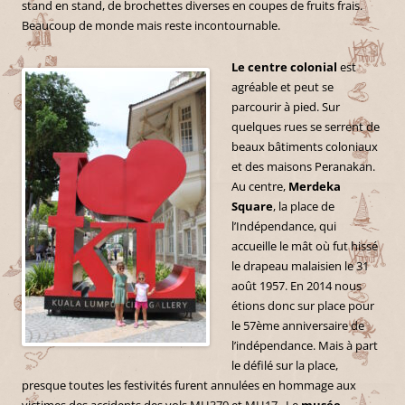
stand en stand, de brochettes diverses en coupes de fruits frais.
Beaucoup de monde mais reste incontournable.
Le centre colonial
est
agréable et peut se
parcourir à pied. Sur
quelques rues se serrent de
beaux bâtiments coloniaux
et des maisons Peranakan.
Au centre,
Merdeka
Square
, la place de
l’Indépendance, qui
accueille le mât où fut hissé
le drapeau malaisien le 31
août 1957. En 2014 nous
étions donc sur place pour
le 57ème anniversaire de
l’indépendance. Mais à part
le défilé sur la place,
presque toutes les festivités furent annulées en hommage aux
victimes des accidents des vols MH370 et MH17. Le
musée