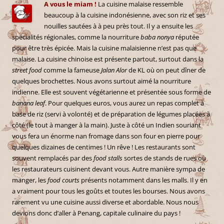
A vous le miam !
La cuisine malaise ressemble
beaucoup à la cuisine indonésienne, avec son riz et ses
nouilles sautées à à peu près tout. Il y a ensuite les
spécialités régionales, comme la nourriture
baba nonya
réputée
pour être très épicée. Mais la cuisine malaisienne n’est pas que
malaise. La cuisine chinoise est présente partout, surtout dans la
street food
comme la fameuse
Jalan Alor
de KL où on peut dîner de
quelques brochettes. Nous avons surtout aimé la nourriture
indienne. Elle est souvent végétarienne et présentée sous forme de
banana leaf
. Pour quelques euros, vous aurez un repas complet à
base de riz (servi à volonté) et de préparation de légumes placées à
côté (le tout à manger à la main). Juste à côté un Indien souriant
vous fera un énorme nan fromage dans son four en pierre pour
quelques dizaines de centimes ! Un rêve ! Les restaurants sont
souvent remplacés par des
food stalls
sortes de stands de rues où
les restaurateurs cuisinent devant vous. Autre manière sympa de
manger, les
food courts
présents notamment dans les malls. Il y en
a vraiment pour tous les goûts et toutes les bourses. Nous avons
rarement vu une cuisine aussi diverse et abordable. Nous nous
devions donc d’aller à Penang, capitale culinaire du pays !