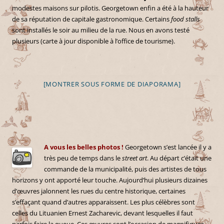
modestes maisons sur pilotis. Georgetown enfin a été à la hauteur
de sa réputation de capitale gastronomique. Certains
food stalls
sont installés le soir au milieu de la rue. Nous en avons testé
plusieurs (carte à jour disponible à l’office de tourisme).
[MONTRER SOUS FORME DE DIAPORAMA]
A vous les belles photos !
Georgetown s’est lancée il y a
très peu de temps dans le
street art
. Au départ c’était une
commande de la municipalité, puis des artistes de tous
horizons y ont apporté leur touche. Aujourd’hui plusieurs dizaines
d’œuvres jalonnent les rues du centre historique, certaines
s’effaçant quand d’autres apparaissent. Les plus célèbres sont
celles du Lituanien Ernest Zacharevic, devant lesquelles il faut
parfois faire la queue. Ces œuvres sont l’occasion de magnifiques