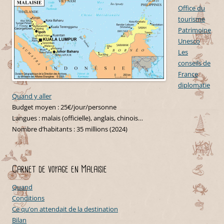
Office du
tourisme
Patrimoine
Unesco
Les
conseils de
France
diplomatie
Quand y aller
Budget moyen : 25€/jour/personne
Langues : malais (officielle), anglais, chinois…
Nombre d’habitants : 35 millions (2024)
Carnet de voyage en Malaisie
Quand
Conditions
Ce qu’on attendait de la destination
Bilan