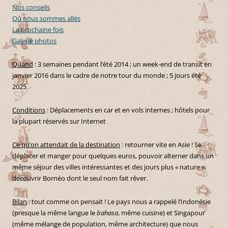
Nos conseils
Où nous sommes allés
La prochaine fois
Galerie photos
Quand
: 3 semaines pendant l’été 2014 ; un week-end de transit en
janvier 2016 dans le cadre de notre tour du monde ; 5 jours été
2025
Conditions
: Déplacements en car et en vols internes ; hôtels pour
la plupart réservés sur Internet
Ce qu’on attendait de la destination
: retourner vite en Asie ! Se
déplacer et manger pour quelques euros, pouvoir alterner dans un
même séjour des villes intéressantes et des jours plus « nature »,
découvrir Bornéo dont le seul nom fait rêver.
Bilan
: tout comme on pensait ! Le pays nous a rappelé l’Indonésie
(presque la même langue le
bahasa
, même cuisine) et Singapour
(même mélange de population, même architecture) que nous