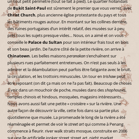
un tout petit périmètre (tout se fait à pied). Le quartier hollandais
de
Bukit Saint-Paul
est sûrement le premier que vous verrez, avec
Christ Church
, plus ancienne église protestante du pays et tous
les bâtiments rouges autour. En montant sur les collines derrière,
des ruines portugaises d’un intérêt relatif, des musées sur à peu
près tous les sujets presque vides… Nous, on a aimé et on vous
conseille le
Palace du Sultan
pour son intérieur frais tout en bois
et son beau jardin. De l’autre côté de la petite rivière, on arrive à
Chinatown
. Les belles maisons
peranakan
s’enchaînent sur
plusieurs rues parfaitement entretenues. On n’est pas seuls à les
admirer et la déambulation peut parfois être fatigante avec le bruit,
la circulation, et les trottoirs minuscules. Un tour en
trishaw
peut
être reposant (on dit ça mais on ne l’a pas fait). Beaucoup de choses
à voir dans un mouchoir de poche, musées dans des
shophouses,
temples chinois et hindous, mosquées, magasins intéressants…
Nous avons aussi fait une petite « croisière » sur la rivière. Une
autre façon de découvrir la ville, cette fois dans sa partie plus
quotidienne que musée. La promenade le long de la rivière a été
réaménagée et permet de voir le
street art
qui comme à Penang
commence à fleurir. river walk straits mosque, construite en 2006
sur une île artificielle jonker street street art, night market