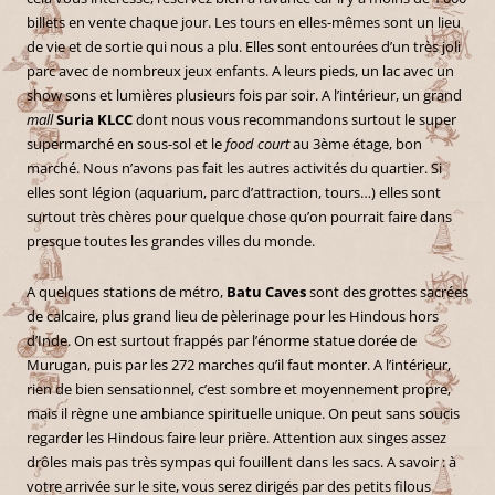
billets en vente chaque jour. Les tours en elles-mêmes sont un lieu
de vie et de sortie qui nous a plu. Elles sont entourées d’un très joli
parc avec de nombreux jeux enfants. A leurs pieds, un lac avec un
show sons et lumières plusieurs fois par soir. A l’intérieur, un grand
mall
Suria KLCC
dont nous vous recommandons surtout le super
supermarché en sous-sol et le
food court
au 3ème étage, bon
marché. Nous n’avons pas fait les autres activités du quartier. Si
elles sont légion (aquarium, parc d’attraction, tours…) elles sont
surtout très chères pour quelque chose qu’on pourrait faire dans
presque toutes les grandes villes du monde.
A quelques stations de métro,
Batu Caves
sont des grottes sacrées
de calcaire, plus grand lieu de pèlerinage pour les Hindous hors
d’Inde. On est surtout frappés par l’énorme statue dorée de
Murugan, puis par les 272 marches qu’il faut monter. A l’intérieur,
rien de bien sensationnel, c’est sombre et moyennement propre,
mais il règne une ambiance spirituelle unique. On peut sans soucis
regarder les Hindous faire leur prière. Attention aux singes assez
drôles mais pas très sympas qui fouillent dans les sacs. A savoir : à
votre arrivée sur le site, vous serez dirigés par des petits filous