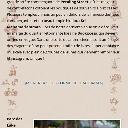
grande artère commerçante de
Petaling Street
, où les magasins
de contrefaçons côtoient les boutiques de souvenirs à prix cassés.
Plusieurs temples chinois un peu en dehors de la frénésie des rues
commerçantes, et un beau temple hindou :
Sri
Mahamariamman
. Lors de notre dernière venue on a découvert
en marge du quartier l’étonnante librairie
Bookxcess
, qui devient
un lieu en vogue. Dans une sorte de ancien cinéma sont aménagés
des étagères où on peut poser au milieu de livres. Super ambiance
musicale avec plein de groupes de jeunes qui viennent remplir leur
fil instagram. Unique !
[MONTRER SOUS FORME DE DIAPORAMA]
Parc des
Lake