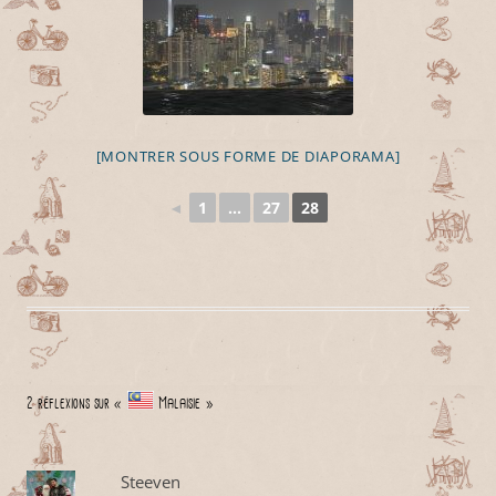
[MONTRER SOUS FORME DE DIAPORAMA]
◄
1
...
27
28
2 réflexions sur «
Malaisie
»
Steeven