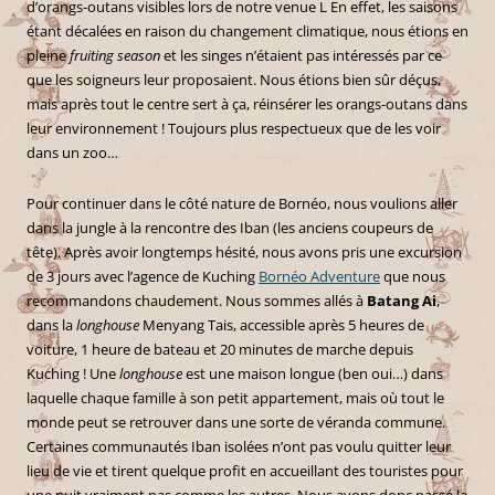
d’orangs-outans visibles lors de notre venue L En effet, les saisons
étant décalées en raison du changement climatique, nous étions en
pleine
fruiting season
et les singes n’étaient pas intéressés par ce
que les soigneurs leur proposaient. Nous étions bien sûr déçus,
mais après tout le centre sert à ça, réinsérer les orangs-outans dans
leur environnement ! Toujours plus respectueux que de les voir
dans un zoo…
Pour continuer dans le côté nature de Bornéo, nous voulions aller
dans la jungle à la rencontre des Iban (les anciens coupeurs de
tête). Après avoir longtemps hésité, nous avons pris une excursion
de 3 jours avec l’agence de Kuching
Bornéo Adventure
que nous
recommandons chaudement. Nous sommes allés à
Batang Ai
,
dans la
longhouse
Menyang Tais, accessible après 5 heures de
voiture, 1 heure de bateau et 20 minutes de marche depuis
Kuching ! Une
longhouse
est une maison longue (ben oui…) dans
laquelle chaque famille à son petit appartement, mais où tout le
monde peut se retrouver dans une sorte de véranda commune.
Certaines communautés Iban isolées n’ont pas voulu quitter leur
lieu de vie et tirent quelque profit en accueillant des touristes pour
une nuit vraiment pas comme les autres. Nous avons donc passé la