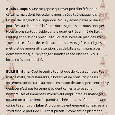
Kuala Lumpur.
Une mégapole qui revêt peu d’intérêt pour
certains, mais dont l’éclectisme nous a séduits à chaque fois, à
l’instar de Bangkok ou Singapour. Nous y avons passé plusieurs
journées, au début et à la fin de notre séjour, sans nous ennuyer.
Nous avons surtout résidé dans le quartier très animé de Bukit
Bintang et finissions presque toujours la soirée au pied des Twin
Towers ! Il est facile de se déplacer dans la ville, grâce aux lignes de
métro et de monorail (attention, pas de billets communs à ces
deux systèmes), au skybridge climatisé et sécurisé et aux VTC
locaux très bon marché.
Bukit Bintang.
C’est le centre touristique de Kuala Lumpur. Pas
mal de malls, de restaurants, d’hôtels, et de bruit. On y passe
forcément tôt ou tard, au moins en raison de son aspect central. S’y
déplacer n’est pas forcément évident car les artères sont
nombreuses et immenses, mieux vaut emprunter les
skybridges
(quand on trouve l’entrée parfois cachée dans les bâtiments). Une
curiosité sympa : la
Jalan Alor
, une rue entièrement consacrée à la
street food
. A partir de 18H c’est piéton. Il convient de picorer de