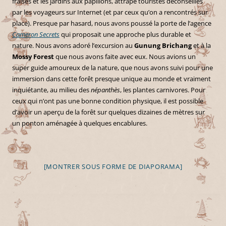
fraises et les jardins aux papillons, attrape touristes déconseillés
par les voyageurs sur Internet (et par ceux qu’on a rencontrés sur
place). Presque par hasard, nous avons poussé la porte de l’agence
Cameron Secrets
qui proposait une approche plus durable et
nature. Nous avons adoré l’excursion au
Gunung Brichang
et à la
Mossy Forest
que nous avons faite avec eux. Nous avions un
super guide amoureux de la nature, que nous avons suivi pour une
immersion dans cette forêt presque unique au monde et vraiment
inquiétante, au milieu des
népanthès
, les plantes carnivores. Pour
ceux qui n’ont pas une bonne condition physique, il est possible
d’avoir un aperçu de la forêt sur quelques dizaines de mètres sur
un ponton aménagée à quelques encablures.
[MONTRER SOUS FORME DE DIAPORAMA]