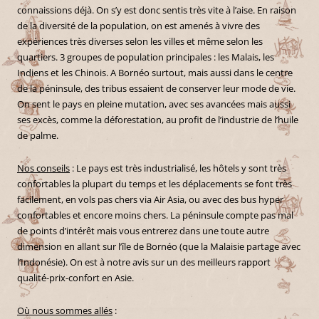
connaissions déjà. On s’y est donc sentis très vite à l’aise. En raison
de la diversité de la population, on est amenés à vivre des
expériences très diverses selon les villes et même selon les
quartiers. 3 groupes de population principales : les Malais, les
Indiens et les Chinois. A Bornéo surtout, mais aussi dans le centre
de la péninsule, des tribus essaient de conserver leur mode de vie.
On sent le pays en pleine mutation, avec ses avancées mais aussi
ses excès, comme la déforestation, au profit de l’industrie de l’huile
de palme.
Nos conseils
: Le pays est très industrialisé, les hôtels y sont très
confortables la plupart du temps et les déplacements se font très
facilement, en vols pas chers via Air Asia, ou avec des bus hyper
confortables et encore moins chers. La péninsule compte pas mal
de points d’intérêt mais vous entrerez dans une toute autre
dimension en allant sur l’île de Bornéo (que la Malaisie partage avec
l’Indonésie). On est à notre avis sur un des meilleurs rapport
qualité-prix-confort en Asie.
Où nous sommes allés
: