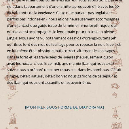
nuit dans l’appartement d’une famille, après avoir dîné avec les 50-
60 habitants de la
longhouse
. Ceux-ci ne parlant pas anglais (et
parfois pas indonésien), nous étions heureusement accompagnés
d’une fantastique guide issue de la même minorité ethnique, qui
nous a aussi accompagnés le lendemain pour un trek en pleine
jungle. Nous avons vu notamment des nids d’orangs-outans (eh
oui, ils se font des nids de feuillage pour se reposer la nuit !). Le trek
en lui-même était physique mais correct, alternant les passages
dans la forêt et les traversées de rivières (heureusement qu’on
avait les
rubber shoes
!). Le midi, une mamie Iban qui nous avait
suivis nous a préparé un super repas cuit dans les bambous. C’était
simple, c’était naturel, c’était bon et nous gardons de ce séjour et
des Iban qui nous ont accueillis un souvenir ému.
[MONTRER SOUS FORME DE DIAPORAMA]