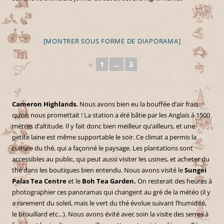
[MONTRER SOUS FORME DE DIAPORAMA]
◄
1
...
3
Cameron Highlands.
Nous avons bien eu la bouffée d’air frais
qu’on nous promettait ! La station a été bâtie par les Anglais à 1500
mètres d’altitude. Il y fait donc bien meilleur qu’ailleurs, et une
petite laine est même supportable le soir. Ce climat a permis la
culture du thé, qui a façonné le paysage. Les plantations sont
accessibles au public, qui peut aussi visiter les usines, et acheter du
thé dans les boutiques bien entendu. Nous avons visité le
Sungei
Palas Tea Centre
et le
Boh Tea Garden.
On resterait des heures à
photographier ces panoramas qui changent au gré de la météo (il y
a rarement du soleil, mais le vert du thé évolue suivant l’humidité,
le brouillard etc…). Nous avons évité avec soin la visite des serres à