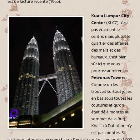
est de facture récente (1965).
Kuala Lumpur City
Center
(KLCC) n’est
pas vraiment le
centre, mais plutôt le
quartier des affaires,
des malls et des
bureaux. C’est bien
sûr ici que vous
pourrez admirer les
Petronas Towers
.
Comme on les
trouvait surtout jolies
en bas sous toutes les
coutures et qu’on
était déjà montés au
sommet de la Burj
Khalifa à Dubaï, on n’y
est pas montés. Si
cela vous intéresse, réservez bien à l’avance car il y a moins de 1’000