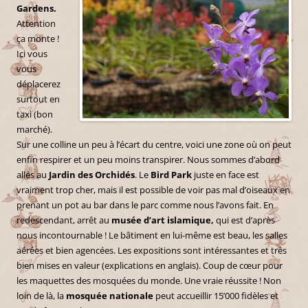
Gardens.
Attention
ça monte !
Ici vous
vous
déplacerez
surtout en
taxi (bon
marché).
Sur une colline un peu à l’écart du centre, voici une zone où on peut
enfin respirer et un peu moins transpirer. Nous sommes d’abord
allés au
Jardin des Orchidés
. Le
Bird Park
juste en face est
vraiment trop cher, mais il est possible de voir pas mal d’oiseaux en
prenant un pot au bar dans le parc comme nous l’avons fait. En
redescendant, arrêt au
musée d’art islamique,
qui est d’après
nous incontournable ! Le bâtiment en lui-même est beau, les salles
aérées et bien agencées. Les expositions sont intéressantes et très
bien mises en valeur (explications en anglais). Coup de cœur pour
les maquettes des mosquées du monde. Une vraie réussite ! Non
loin de là, la
mosquée nationale
peut accueillir 15’000 fidèles et