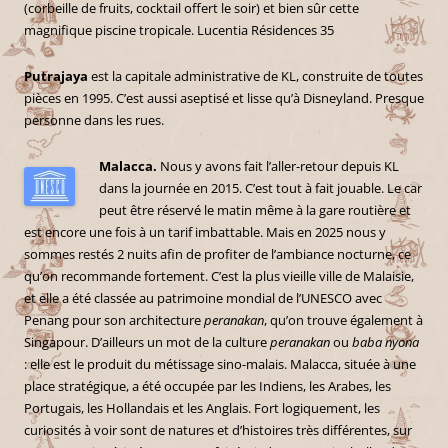
(corbeille de fruits, cocktail offert le soir) et bien sûr cette
magnifique piscine tropicale. Lucentia Résidences 35
Putrajaya
est la capitale administrative de KL, construite de toutes
pièces en 1995. C’est aussi aseptisé et lisse qu’à Disneyland. Presque
personne dans les rues.
Malacca.
Nous y avons fait l’aller-retour depuis KL
dans la journée en 2015. C’est tout à fait jouable. Le car
peut être réservé le matin même à la gare routière et
est encore une fois à un tarif imbattable. Mais en 2025 nous y
sommes restés 2 nuits afin de profiter de l’ambiance nocturne, ce
qu’on recommande fortement. C’est la plus vieille ville de Malaisie,
et elle a été classée au patrimoine mondial de l’UNESCO avec
Penang pour son architecture
peranakan
, qu’on trouve également à
Singapour. D’ailleurs un mot de la culture
peranakan
ou
baba nyona
: elle est le produit du métissage sino-malais. Malacca, située à une
place stratégique, a été occupée par les Indiens, les Arabes, les
Portugais, les Hollandais et les Anglais. Fort logiquement, les
curiosités à voir sont de natures et d’histoires très différentes, sur