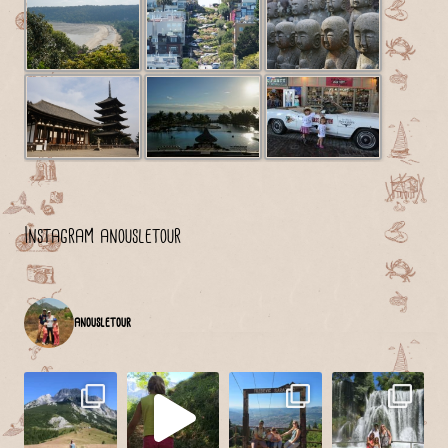
Instagram anousletour
anousletour