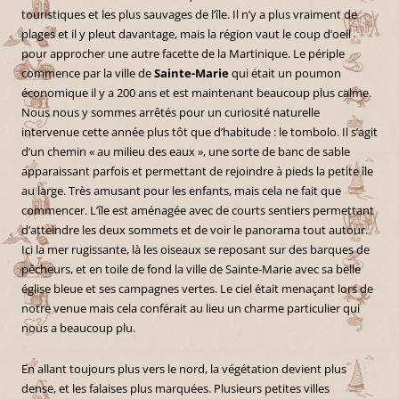
touristiques et les plus sauvages de l’île. Il n’y a plus vraiment de
plages et il y pleut davantage, mais la région vaut le coup d’oeil
pour approcher une autre facette de la Martinique. Le périple
commence par la ville de
Sainte-Marie
qui était un poumon
économique il y a 200 ans et est maintenant beaucoup plus calme.
Nous nous y sommes arrêtés pour un curiosité naturelle
intervenue cette année plus tôt que d’habitude : le tombolo. Il s’agit
d’un chemin « au milieu des eaux », une sorte de banc de sable
apparaissant parfois et permettant de rejoindre à pieds la petite île
au large. Très amusant pour les enfants, mais cela ne fait que
commencer. L’île est aménagée avec de courts sentiers permettant
d’atteindre les deux sommets et de voir le panorama tout autour.
Ici la mer rugissante, là les oiseaux se reposant sur des barques de
pêcheurs, et en toile de fond la ville de Sainte-Marie avec sa belle
église bleue et ses campagnes vertes. Le ciel était menaçant lors de
notre venue mais cela conférait au lieu un charme particulier qui
nous a beaucoup plu.
En allant toujours plus vers le nord, la végétation devient plus
dense, et les falaises plus marquées. Plusieurs petites villes