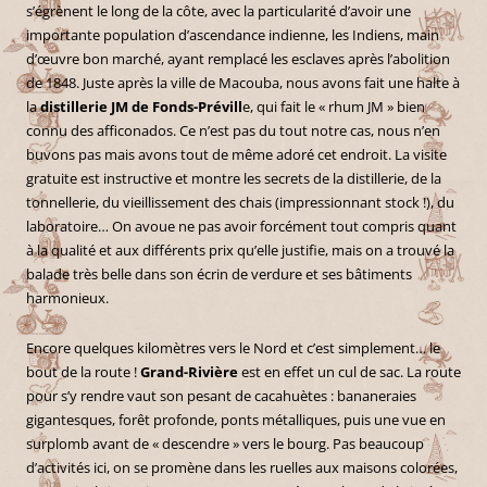
s’égrènent le long de la côte, avec la particularité d’avoir une
importante population d’ascendance indienne, les Indiens, main
d’œuvre bon marché, ayant remplacé les esclaves après l’abolition
de 1848. Juste après la ville de Macouba, nous avons fait une halte à
la
distillerie JM de Fonds-Prévill
e, qui fait le « rhum JM » bien
connu des afficonados. Ce n’est pas du tout notre cas, nous n’en
buvons pas mais avons tout de même adoré cet endroit. La visite
gratuite est instructive et montre les secrets de la distillerie, de la
tonnellerie, du vieillissement des chais (impressionnant stock !), du
laboratoire… On avoue ne pas avoir forcément tout compris quant
à la qualité et aux différents prix qu’elle justifie, mais on a trouvé la
balade très belle dans son écrin de verdure et ses bâtiments
harmonieux.
Encore quelques kilomètres vers le Nord et c’est simplement… le
bout de la route !
Grand-Rivière
est en effet un cul de sac. La route
pour s’y rendre vaut son pesant de cacahuètes : bananeraies
gigantesques, forêt profonde, ponts métalliques, puis une vue en
surplomb avant de « descendre » vers le bourg. Pas beaucoup
d’activités ici, on se promène dans les ruelles aux maisons colorées,