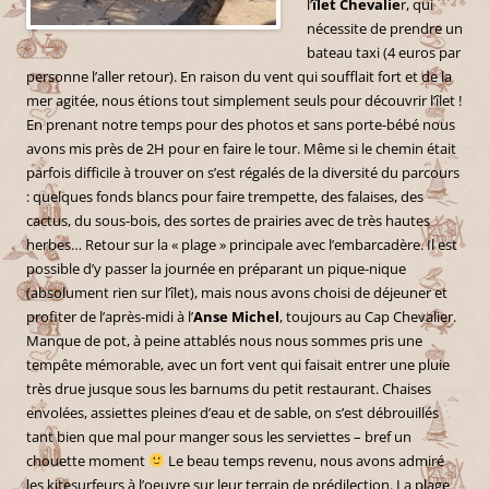
l’
îlet Chevalie
r, qui
nécessite de prendre un
bateau taxi (4 euros par
personne l’aller retour). En raison du vent qui soufflait fort et de la
mer agitée, nous étions tout simplement seuls pour découvrir l’îlet !
En prenant notre temps pour des photos et sans porte-bébé nous
avons mis près de 2H pour en faire le tour. Même si le chemin était
parfois difficile à trouver on s’est régalés de la diversité du parcours
: quelques fonds blancs pour faire trempette, des falaises, des
cactus, du sous-bois, des sortes de prairies avec de très hautes
herbes… Retour sur la « plage » principale avec l’embarcadère. Il est
possible d’y passer la journée en préparant un pique-nique
(absolument rien sur l’îlet), mais nous avons choisi de déjeuner et
profiter de l’après-midi à l’
Anse Michel
, toujours au Cap Chevalier.
Manque de pot, à peine attablés nous nous sommes pris une
tempête mémorable, avec un fort vent qui faisait entrer une pluie
très drue jusque sous les barnums du petit restaurant. Chaises
envolées, assiettes pleines d’eau et de sable, on s’est débrouillés
tant bien que mal pour manger sous les serviettes – bref un
chouette moment
Le beau temps revenu, nous avons admiré
les kitesurfeurs à l’oeuvre sur leur terrain de prédilection. La plage