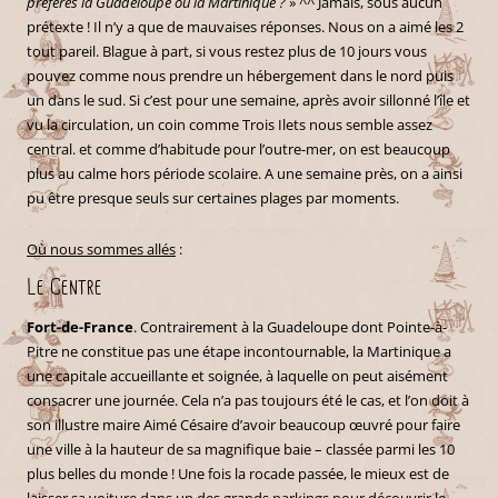
préfères la Guadeloupe ou la Martinique ?
» ^^ Jamais, sous aucun
prétexte ! Il n’y a que de mauvaises réponses. Nous on a aimé les 2
tout pareil. Blague à part, si vous restez plus de 10 jours vous
pouvez comme nous prendre un hébergement dans le nord puis
un dans le sud. Si c’est pour une semaine, après avoir sillonné l’île et
vu la circulation, un coin comme Trois Ilets nous semble assez
central. et comme d’habitude pour l’outre-mer, on est beaucoup
plus au calme hors période scolaire. A une semaine près, on a ainsi
pu être presque seuls sur certaines plages par moments.
Où nous sommes allés
:
Le Centre
Fort-de-France
. Contrairement à la Guadeloupe dont Pointe-à-
Pitre ne constitue pas une étape incontournable, la Martinique a
une capitale accueillante et soignée, à laquelle on peut aisément
consacrer une journée. Cela n’a pas toujours été le cas, et l’on doit à
son illustre maire Aimé Césaire d’avoir beaucoup œuvré pour faire
une ville à la hauteur de sa magnifique baie – classée parmi les 10
plus belles du monde ! Une fois la rocade passée, le mieux est de
laisser sa voiture dans un des grands parkings pour découvrir le