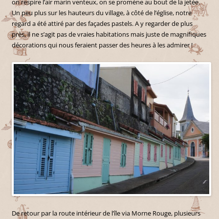
on respire l’air marin venteux, on se promène au bout de la jetée.
Un peu plus sur les hauteurs du village, à côté de l’église, notre
regard a été attiré par des façades pastels. A y regarder de plus
près, il ne s’agit pas de vraies habitations mais juste de magnifiques
décorations qui nous feraient passer des heures à les admirer !
De retour par la route intérieur de l’île via Morne Rouge, plusieurs