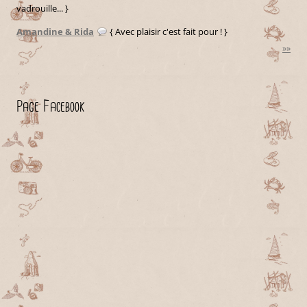
vadrouille... }
Amandine & Rida
{ Avec plaisir c'est fait pour ! }
»»
Page Facebook