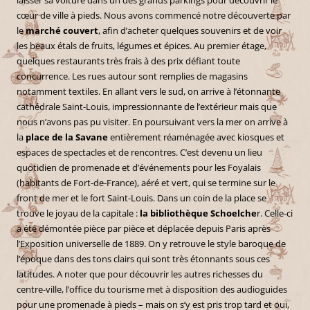
cœur de ville à pieds. Nous avons commencé notre découverte par
le
marché couvert
, afin d’acheter quelques souvenirs et de voir
les beaux étals de fruits, légumes et épices. Au premier étage,
quelques restaurants très frais à des prix défiant toute
concurrence. Les rues autour sont remplies de magasins
notamment textiles. En allant vers le sud, on arrive à l’étonnante
cathédrale Saint-Louis, impressionnante de l’extérieur mais que
nous n’avons pas pu visiter. En poursuivant vers la mer on arrive à
la
place de la Savane
entièrement réaménagée avec kiosques et
espaces de spectacles et de rencontres. C’est devenu un lieu
quotidien de promenade et d’événements pour les Foyalais
(habitants de Fort-de-France), aéré et vert, qui se termine sur le
front de mer et le fort Saint-Louis. Dans un coin de la place se
trouve le joyau de la capitale :
la bibliothèque Schoelche
r. Celle-ci
a été démontée pièce par pièce et déplacée depuis Paris après
l’Exposition universelle de 1889. On y retrouve le style baroque de
l’époque dans des tons clairs qui sont très étonnants sous ces
latitudes. A noter que pour découvrir les autres richesses du
centre-ville, l’office du tourisme met à disposition des audioguides
pour une promenade à pieds – mais on s’y est pris trop tard et oui,