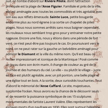
sud, on tombe d’abord sur
Rivière Pilote
, dont l’attraction
principale est la plage de l’
Anse Figuier
. Familiale et près de la ville,
elle est aménagée avec toutes les commodités et très agréable avec
son eau aux réflets émeraude.
Sainte Luce,
petite bougarde
endormie plus au nord égrene à sa sortie un chapelet de jolies
plages. Nous nous sommes arrêtés sans nous baigner cependant,
les rouleaux nous semblant trop gros pour y entrainer notre petite
nageuse. Encore une fois, nous y étions dans une période de fort
vent, ce n’est peut-être pas toujours le cas. En poursuivant vers le
nord, on ne peut rater sur la gauche un belvédère aménagé pour
admirer
le Diamant
et la ville du même nom. Qu’il est beau ce
rocher impressionant et iconique de la Martinique ! Posé comme
un joyau dans son écrin marin, il change de couleur au gré de la
journée et des humeurs du ciel. Le ville – ou plutôt le village – juste
en face est plutôt agréable, avec un joli ponton, une belle plage et
une église tout en bois. A la sortie, deux curiosités touchantes. Tout
d’abord le mémorial de l’
Anse Caffard.
Le site, majestueux,
surplombe l’océan. Nous avons eu la chance de le découvrir seuls
et de ressentir la puissance symbolique de ces 15 sculptures
monumentales de l’artiste Laurent Valère. Elles représentent les
esclaves morts d’un naufrage en 1830. Elles sont surtout l’allégorie