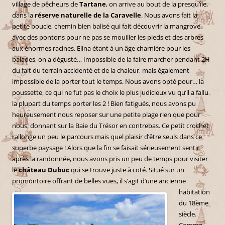
village de pêcheurs de
Tartane
, on arrive au bout de la presqu’île,
dans la
réserve naturelle de la Caravelle
. Nous avons fait la
petite boucle, chemin bien balisé qui fait découvrir la mangrove,
avec des pontons pour ne pas se mouiller les pieds et des arbres
aux énormes racines. Elina étant à un âge charnière pour les
balades, on a dégusté… Impossible de la faire marcher pendant 2H
du fait du terrain accidenté et de la chaleur, mais également
impossible de la porter tout le temps. Nous avons opté pour… la
poussette, ce qui ne fut pas le choix le plus judicieux vu qu’il a fallu
la plupart du temps porter les 2 ! Bien fatigués, nous avons pu
heureusement nous reposer sur une petite plage rien que pour
nous, donnant sur la Baie du Trésor en contrebas. Ce petit crochet
rallonge un peu le parcours mais quel plaisir d’être seuls dans ce
superbe paysage ! Alors que la fin se faisait sérieusement sentir
après la randonnée, nous avons pris un peu de temps pour visiter
le
château Dubuc
qui se trouve juste à coté. Situé sur un
promontoire offrant de belles vues, il
s’agit d’une ancienne
habitation
du 18ème
siècle.
Comme