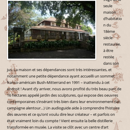
seule
maison
d’habitatio
n du
18ème
siècle
restaurée,
à être
restée
dans son
jus. La maison et ses dépendances sont très intéressantes, et
notamment une petite dépendance ayant accueilli un sommet
franco-américain Bush-Mitterrand en 1991 – inattendu à cet
endroit ! Avant d’y arriver, nous avons profité du très beau parc de
16 hectares appelé jardin des sculptures, qui expose des oeuvres
contemporaines s’insérant très bien dans leur environnement (lac,
campagne alentour…) Un audioguide aide à comprendre l’histoire
des œuvres et ce qu’ont voulu dire leur créateur – et parfois on
était vraiment loin du compte ! Vient ensuite la belle distillerie
transformée en musée. La visite se clôt avec un centre d’art