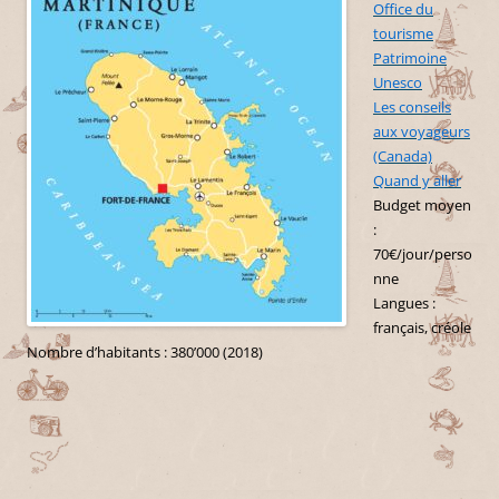
Office du
tourisme
Patrimoine
Unesco
Les conseils
aux voyageurs
(Canada)
Quand y aller
Budget moyen
:
70€/jour/perso
nne
Langues :
français, créole
Nombre d’habitants : 380’000 (2018)