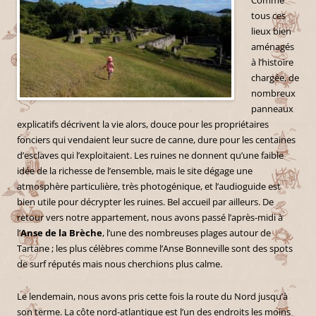
tous ces
lieux bien
aménagés
à l’histoire
chargée, de
nombreux
panneaux
explicatifs décrivent la vie alors, douce pour les propriétaires
fonciers qui vendaient leur sucre de canne, dure pour les centaines
d’esclaves qui l’exploitaient. Les ruines ne donnent qu’une faible
idée de la richesse de l’ensemble, mais le site dégage une
atmosphère particulière, très photogénique, et l’audioguide est
bien utile pour décrypter les ruines. Bel accueil par ailleurs. De
retour vers notre appartement, nous avons passé l’après-midi à
l’
Anse de la Brèche
, l’une des nombreuses plages autour de
Tartane ; les plus célèbres comme l’Anse Bonneville sont des spots
de surf réputés mais nous cherchions plus calme.
Le lendemain, nous avons pris cette fois la route du Nord jusqu’à
son terme. La côte nord-atlantique est l’un des endroits les moins