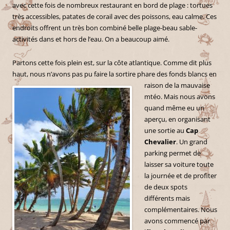
avec cette fois de nombreux restaurant en bord de plage : tortues
très accessibles, patates de corail avec des poissons, eau calme. Ces
endroits offrent un très bon combiné belle plage-beau sable-
activités dans et hors de l’eau. On a beaucoup aimé.
Partons cette fois plein est, sur la côte atlantique. Comme dit plus
haut, nous n’avons pas pu
faire la sortire phare des fonds blancs en
raison de la mauvaise
mtéo. Mais nous avons
quand même eu un
aperçu, en organisant
une sortie au
Cap
Chevalier
. Un grand
parking permet de
laisser sa voiture toute
la journée et de profiter
de deux spots
différents mais
complémentaires. Nous
avons commencé par