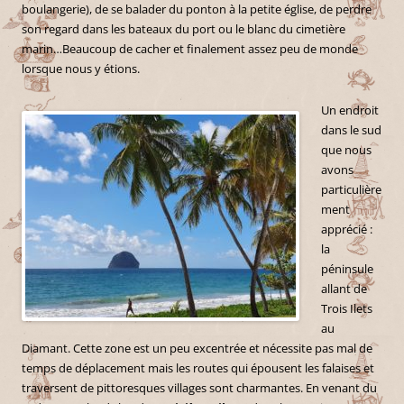
boulangerie), de se balader du ponton à la petite église, de perdre
son regard dans les bateaux du port ou le blanc du cimetière
marin…Beaucoup de cacher et finalement assez peu de monde
lorsque nous y étions.
Un endroit
dans le sud
que nous
avons
particulière
ment
apprécié :
la
péninsule
allant de
Trois Ilets
au
Diamant. Cette zone est un peu excentrée et nécessite pas mal de
temps de déplacement mais les routes qui épousent les falaises et
traversent de pittoresques villages sont charmantes. En venant du