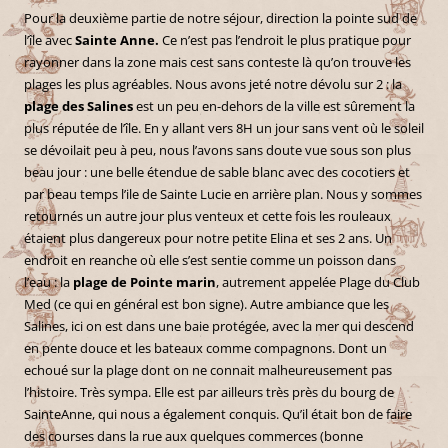
Pour la deuxième partie de notre séjour, direction la pointe sud de
l’île avec
Sainte Anne.
Ce n’est pas l’endroit le plus pratique pour
rayonner dans la zone mais cest sans conteste là qu’on trouve les
plages les plus agréables. Nous avons jeté notre dévolu sur 2 : la
plage des Salines
est un peu en-dehors de la ville est sûrement la
plus réputée de l’île. En y allant vers 8H un jour sans vent où le soleil
se dévoilait peu à peu, nous l’avons sans doute vue sous son plus
beau jour : une belle étendue de sable blanc avec des cocotiers et
par beau temps l’ile de Sainte Lucie en arrière plan. Nous y sommes
retournés un autre jour plus venteux et cette fois les rouleaux
étaient plus dangereux pour notre petite Elina et ses 2 ans. Un
endroit en reanche où elle s’est sentie comme un poisson dans
l’eau : la
plage de Pointe marin
, autrement appelée Plage du Club
Med (ce qui en général est bon signe). Autre ambiance que les
Salines, ici on est dans une baie protégée, avec la mer qui descend
en pente douce et les bateaux comme compagnons. Dont un
echoué sur la plage dont on ne connait malheureusement pas
l’histoire. Très sympa. Elle est par ailleurs très près du bourg de
SainteAnne, qui nous a également conquis. Qu’il était bon de faire
des courses dans la rue aux quelques commerces (bonne