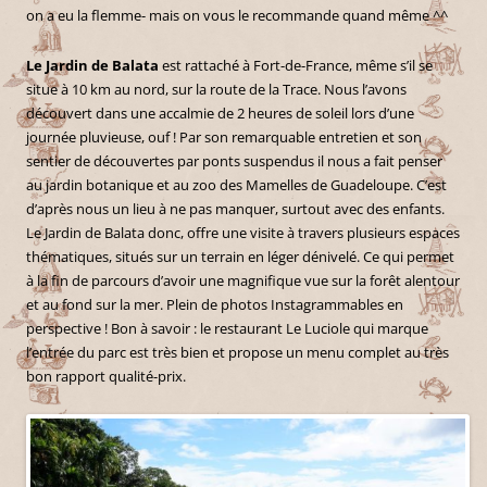
on a eu la flemme- mais on vous le recommande quand même ^^
Le Jardin de Balata
est rattaché à Fort-de-France, même s’il se
situe à 10 km au nord, sur la route de la Trace. Nous l’avons
découvert dans une accalmie de 2 heures de soleil lors d’une
journée pluvieuse, ouf ! Par son remarquable entretien et son
sentier de découvertes par ponts suspendus il nous a fait penser
au jardin botanique et au zoo des Mamelles de Guadeloupe. C’est
d’après nous un lieu à ne pas manquer, surtout avec des enfants.
Le Jardin de Balata donc, offre une visite à travers plusieurs espaces
thématiques, situés sur un terrain en léger dénivelé. Ce qui permet
à la fin de parcours d’avoir une magnifique vue sur la forêt alentour
et au fond sur la mer. Plein de photos Instagrammables en
perspective ! Bon à savoir : le restaurant Le Luciole qui marque
l’entrée du parc est très bien et propose un menu complet au très
bon rapport qualité-prix.