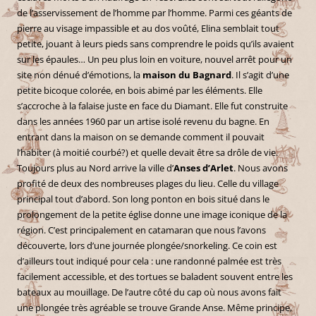
de l’asservissement de l’homme par l’homme. Parmi ces géants de
pierre au visage impassible et au dos voûté, Elina semblait tout
petite, jouant à leurs pieds sans comprendre le poids qu’ils avaient
sur les épaules… Un peu plus loin en voiture, nouvel arrêt pour un
site non dénué d’émotions, la
maison du Bagnard
. Il s’agit d’une
petite bicoque colorée, en bois abimé par les éléments. Elle
s’accroche à la falaise juste en face du Diamant. Elle fut construite
dans les années 1960 par un artise isolé revenu du bagne. En
entrant dans la maison on se demande comment il pouvait
l’habiter (à moitié courbé?) et quelle devait être sa drôle de vie.
Toujours plus au Nord arrive la ville d’
Anses d’Arlet
. Nous avons
profité de deux des nombreuses plages du lieu. Celle du village
principal tout d’abord. Son long ponton en bois situé dans le
prolongement de la petite église donne une image iconique de la
région. C’est principalement en catamaran que nous l’avons
découverte, lors d’une journée plongée/snorkeling. Ce coin est
d’ailleurs tout indiqué pour cela : une randonné palmée est très
facilement accessible, et des tortues se baladent souvent entre les
bateaux au mouillage. De l’autre côté du cap où nous avons fait
une plongée très agréable se trouve Grande Anse. Même principe,