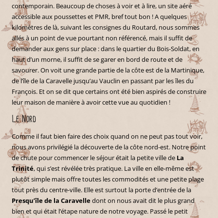
contemporain. Beaucoup de choses à voir et à lire, un site aéré
accessible aux poussettes et PMR, bref tout bon ! A quelques
kilomètres de là, suivant les consignes du Routard, nous sommes
allés à un point de vue pourtant non référencé, mais il suffit de
demander aux gens sur place : dans le quartier du Bois-Soldat, en
haut d’un morne, il suffit de se garer en bord de route et de
savourer. On voit une grande partie de la côte est de la Martinique,
de l’île de la Caravelle jusqu’au Vauclin en passant par les îles du
François. Et on se dit que certains ont été bien aspirés de construire
leur maison de manière à avoir cette vue au quotidien !
Le Nord
Comme il faut bien faire des choix quand on ne peut pas tout voir,
nous avons privilégié la découverte de la côte nord-est. Notre point
de chute pour commencer le séjour était la petite ville de
La
Trinité
, qui s’est révélée très pratique. La ville en elle-même est
plutôt simple mais offre toutes les commodités et une petite plage
tout près du centre-ville. Elle est surtout la porte d’entrée de la
Presqu’île de la Caravelle
dont on nous avait dit le plus grand
bien et qui était l’étape nature de notre voyage. Passé le petit