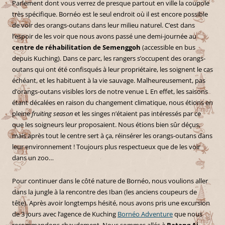
Parlement dont vous verrez de presque partout en ville la coupole
très spécifique. Bornéo est le seul endroit où il est encore possible
de voir des orangs-outans dans leur milieu naturel. C’est dans
l’espoir de les voir que nous avons passé une demi-journée au
centre de réhabilitation de Semenggoh
(accessible en bus
depuis Kuching). Dans ce parc, les rangers s’occupent des orangs-
outans qui ont été confisqués à leur propriétaire, les soignent le cas
échéant, et les habituent à la vie sauvage. Malheureusement, pas
d’orangs-outans visibles lors de notre venue L En effet, les saisons
étant décalées en raison du changement climatique, nous étions en
pleine
fruiting season
et les singes n’étaient pas intéressés par ce
que les soigneurs leur proposaient. Nous étions bien sûr déçus,
mais après tout le centre sert à ça, réinsérer les orangs-outans dans
leur environnement ! Toujours plus respectueux que de les voir
dans un zoo…
Pour continuer dans le côté nature de Bornéo, nous voulions aller
dans la jungle à la rencontre des Iban (les anciens coupeurs de
tête). Après avoir longtemps hésité, nous avons pris une excursion
de 3 jours avec l’agence de Kuching
Bornéo Adventure
que nous
recommandons chaudement. Nous sommes allés à
Batang Ai
,