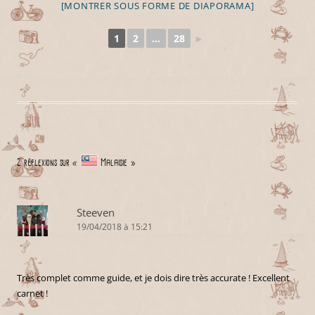
[MONTRER SOUS FORME DE DIAPORAMA]
1
2
...
28
►
2 réflexions sur «
Malaisie
»
Steeven
19/04/2018 à 15:21
Très complet comme guide, et je dois dire très accurate ! Excellent
carnet !