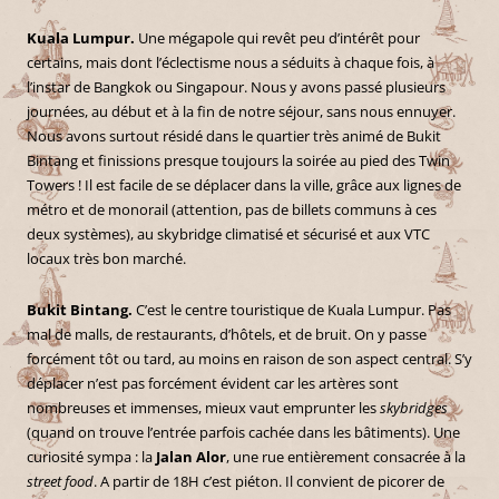
Kuala Lumpur.
Une mégapole qui revêt peu d’intérêt pour
certains, mais dont l’éclectisme nous a séduits à chaque fois, à
l’instar de Bangkok ou Singapour. Nous y avons passé plusieurs
journées, au début et à la fin de notre séjour, sans nous ennuyer.
Nous avons surtout résidé dans le quartier très animé de Bukit
Bintang et finissions presque toujours la soirée au pied des Twin
Towers ! Il est facile de se déplacer dans la ville, grâce aux lignes de
métro et de monorail (attention, pas de billets communs à ces
deux systèmes), au skybridge climatisé et sécurisé et aux VTC
locaux très bon marché.
Bukit Bintang.
C’est le centre touristique de Kuala Lumpur. Pas
mal de malls, de restaurants, d’hôtels, et de bruit. On y passe
forcément tôt ou tard, au moins en raison de son aspect central. S’y
déplacer n’est pas forcément évident car les artères sont
nombreuses et immenses, mieux vaut emprunter les
skybridges
(quand on trouve l’entrée parfois cachée dans les bâtiments). Une
curiosité sympa : la
Jalan Alor
, une rue entièrement consacrée à la
street food
. A partir de 18H c’est piéton. Il convient de picorer de