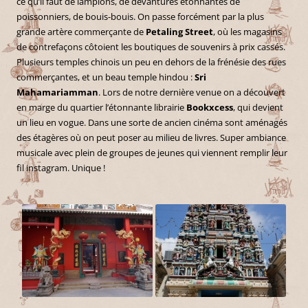
ce qu’il faut de lampions, de devantures étonnantes de
poissonniers, de bouis-bouis. On passe forcément par la plus
grande artère commerçante de
Petaling Street
, où les magasins
de contrefaçons côtoient les boutiques de souvenirs à prix cassés.
Plusieurs temples chinois un peu en dehors de la frénésie des rues
commerçantes, et un beau temple hindou :
Sri
Mahamariamman
. Lors de notre dernière venue on a découvert
en marge du quartier l’étonnante librairie
Bookxcess
, qui devient
un lieu en vogue. Dans une sorte de ancien cinéma sont aménagés
des étagères où on peut poser au milieu de livres. Super ambiance
musicale avec plein de groupes de jeunes qui viennent remplir leur
fil instagram. Unique !