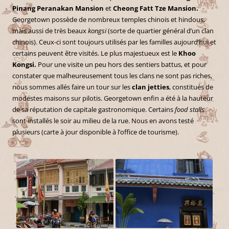
Pinang Peranakan Mansion
et
Cheong Fatt Tze Mansion.
Georgetown possède de nombreux temples chinois et hindous,
mais aussi de très beaux
kongsi
(sorte de quartier général d’un clan
chinois). Ceux-ci sont toujours utilisés par les familles aujourd’hui et
certains peuvent être visités. Le plus majestueux est le
Khoo
Kongsi.
Pour une visite un peu hors des sentiers battus, et pour
constater que malheureusement tous les clans ne sont pas riches,
nous sommes allés faire un tour sur les
clan jetties
, constitués de
modestes maisons sur pilotis. Georgetown enfin a été à la hauteur
de sa réputation de capitale gastronomique. Certains
food stalls
sont installés le soir au milieu de la rue. Nous en avons testé
plusieurs (carte à jour disponible à l’office de tourisme).