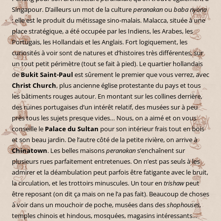
Singapour. D’ailleurs un mot de la culture
peranakan
ou
baba nyona
: elle est le produit du métissage sino-malais. Malacca, située à une
place stratégique, a été occupée par les Indiens, les Arabes, les
Portugais, les Hollandais et les Anglais. Fort logiquement, les
curiosités à voir sont de natures et d’histoires très différentes, sur
un tout petit périmètre (tout se fait à pied). Le quartier hollandais
de
Bukit Saint-Paul
est sûrement le premier que vous verrez, avec
Christ Church
, plus ancienne église protestante du pays et tous
les bâtiments rouges autour. En montant sur les collines derrière,
des ruines portugaises d’un intérêt relatif, des musées sur à peu
près tous les sujets presque vides… Nous, on a aimé et on vous
conseille le
Palace du Sultan
pour son intérieur frais tout en bois
et son beau jardin. De l’autre côté de la petite rivière, on arrive à
Chinatown
. Les belles maisons
peranakan
s’enchaînent sur
plusieurs rues parfaitement entretenues. On n’est pas seuls à les
admirer et la déambulation peut parfois être fatigante avec le bruit,
la circulation, et les trottoirs minuscules. Un tour en
trishaw
peut
être reposant (on dit ça mais on ne l’a pas fait). Beaucoup de choses
à voir dans un mouchoir de poche, musées dans des
shophouses,
temples chinois et hindous, mosquées, magasins intéressants…