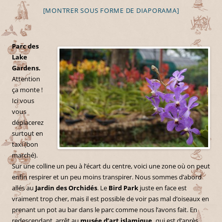
[MONTRER SOUS FORME DE DIAPORAMA]
Parc des
Lake
Gardens.
Attention
ça monte !
Ici vous
vous
déplacerez
surtout en
taxi (bon
marché).
Sur une colline un peu à l’écart du centre, voici une zone où on peut
enfin respirer et un peu moins transpirer. Nous sommes d’abord
allés au
Jardin des Orchidés
. Le
Bird Park
juste en face est
vraiment trop cher, mais il est possible de voir pas mal d’oiseaux en
prenant un pot au bar dans le parc comme nous l’avons fait. En
redescendant, arrêt au
musée d’art islamique,
qui est d’après