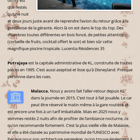
on n’y est
que restés
qu’une nuit
et deux jours juste avant de reprendre l’avion du retour grâce à la
gentillesse de la gérante. Alors là on est dans le top du top. Des
chambres toutes différentes en bois foncé, de petites attentions
(corbeille de fruits, cocktail offert le soir) et bien sûr cette
magnifique piscine tropicale. Lucentia Résidences 35
Putrajaya
est la capitale administrative de KL, construite de toutes
pièces en 1995. C’est aussi aseptisé et lisse qu’à Disneyland. Presque
personne dans les rues.
Malacca.
Nous y avons fait l’aller-retour depuis KL
dans la journée en 2015. C’est tout à fait jouable. Le car
peut être réservé le matin même à la gare routière et
est encore une fois à un tarif imbattable. Mais en 2025 nous y
sommes restés 2 nuits afin de profiter de l’ambiance nocturne, ce
qu’on recommande fortement. C’est la plus vieille ville de Malaisie,
et elle a été classée au patrimoine mondial de l’UNESCO avec
Penang pour son architecture
peranakan
, qu’on trouve également à