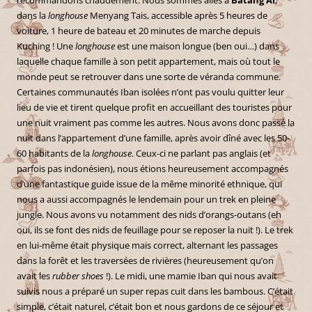
dans la
longhouse
Menyang Tais, accessible après 5 heures de
voiture, 1 heure de bateau et 20 minutes de marche depuis
Kuching ! Une
longhouse
est une maison longue (ben oui…) dans
laquelle chaque famille à son petit appartement, mais où tout le
monde peut se retrouver dans une sorte de véranda commune.
Certaines communautés Iban isolées n’ont pas voulu quitter leur
lieu de vie et tirent quelque profit en accueillant des touristes pour
une nuit vraiment pas comme les autres. Nous avons donc passé la
nuit dans l’appartement d’une famille, après avoir dîné avec les 50-
60 habitants de la
longhouse
. Ceux-ci ne parlant pas anglais (et
parfois pas indonésien), nous étions heureusement accompagnés
d’une fantastique guide issue de la même minorité ethnique, qui
nous a aussi accompagnés le lendemain pour un trek en pleine
jungle. Nous avons vu notamment des nids d’orangs-outans (eh
oui, ils se font des nids de feuillage pour se reposer la nuit !). Le trek
en lui-même était physique mais correct, alternant les passages
dans la forêt et les traversées de rivières (heureusement qu’on
avait les
rubber shoes
!). Le midi, une mamie Iban qui nous avait
suivis nous a préparé un super repas cuit dans les bambous. C’était
simple, c’était naturel, c’était bon et nous gardons de ce séjour et