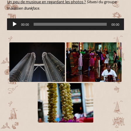
Un peu de musique en regardant les photos ?
Situasi
du groupe
malaisien
Bunkface
.
Lecteur
00:00
00:00
audio