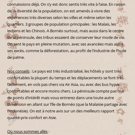
connaissions déjà. On s’y est donc sentis très vite à l’aise. En raison
de la diversité de la population, on est amenés à vivre des
expériences très diverses selon les villes et même selon les
quartiers. 3 groupes de population principales : les Malais, les
Indiens et les Chinois. A Bornéo surtout, mais aussi dans le centre
de la péninsule, des tribus essaient de conserver leur mode de vie.
On sent le pays en pleine mutation, avec ses avancées mais aussi
ses excès, comme la déforestation, au profit de l’industrie de l’huile
de palme.
Nos conseils
: Le pays est très industrialisé, les hôtels y sont très
confortables la plupart du temps et les déplacements se font très
facilement, en vols pas chers via Air Asia, ou avec des bus hyper
confortables et encore moins chers. La péninsule compte pas mal
de points d’intérêt mais vous entrerez dans une toute autre
dimension en allant sur l’île de Bornéo (que la Malaisie partage avec
l’Indonésie). On est à notre avis sur un des meilleurs rapport
qualité-prix-confort en Asie.
Où nous sommes allés
: