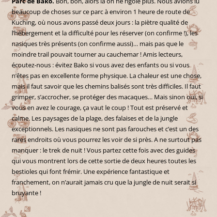
Parc de Bako.
Bon, bon, alors là on ne rigole plus. Nous avions lu
beaucoup de choses sur ce parc à environ 1 heure de route de
Kuching, où nous avons passé deux jours : la piètre qualité de
l’hébergement et la difficulté pour les réserver (on confirme !), les
nasiques très présents (on confirme aussi)… mais pas que le
moindre trail pouvait tourner au cauchemar ! Amis lecteurs,
écoutez-nous : évitez Bako si vous avez des enfants ou si vous
n’êtes pas en excellente forme physique. La chaleur est une chose,
mais il faut savoir que les chemins balisés sont très difficiles. Il faut
grimper, s’accrocher, se protéger des macaques… Mais sinon oui, si
vous en avez le courage, ça vaut le coup ! Tout est préservé et
calme. Les paysages de la plage, des falaises et de la jungle
exceptionnels. Les nasiques ne sont pas farouches et c’est un des
rares endroits où vous pourrez les voir de si près. A ne surtout pas
manquer : le trek de nuit ! Vous partez cette fois avec des guides
qui vous montrent lors de cette sortie de deux heures toutes les
bestioles qui font frémir. Une expérience fantastique et
franchement, on n’aurait jamais cru que la jungle de nuit serait si
bruyante !