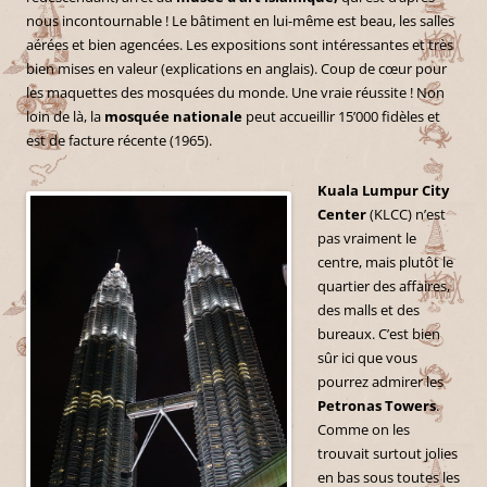
nous incontournable ! Le bâtiment en lui-même est beau, les salles
aérées et bien agencées. Les expositions sont intéressantes et très
bien mises en valeur (explications en anglais). Coup de cœur pour
les maquettes des mosquées du monde. Une vraie réussite ! Non
loin de là, la
mosquée nationale
peut accueillir 15’000 fidèles et
est de facture récente (1965).
Kuala Lumpur City
Center
(KLCC) n’est
pas vraiment le
centre, mais plutôt le
quartier des affaires,
des malls et des
bureaux. C’est bien
sûr ici que vous
pourrez admirer les
Petronas Towers
.
Comme on les
trouvait surtout jolies
en bas sous toutes les