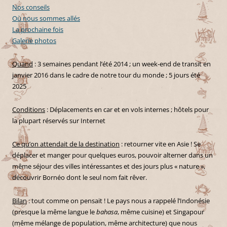
Nos conseils
Où nous sommes allés
La prochaine fois
Galerie photos
Quand
: 3 semaines pendant l’été 2014 ; un week-end de transit en
janvier 2016 dans le cadre de notre tour du monde ; 5 jours été
2025
Conditions
: Déplacements en car et en vols internes ; hôtels pour
la plupart réservés sur Internet
Ce qu’on attendait de la destination
: retourner vite en Asie ! Se
déplacer et manger pour quelques euros, pouvoir alterner dans un
même séjour des villes intéressantes et des jours plus « nature »,
découvrir Bornéo dont le seul nom fait rêver.
Bilan
: tout comme on pensait ! Le pays nous a rappelé l’Indonésie
(presque la même langue le
bahasa
, même cuisine) et Singapour
(même mélange de population, même architecture) que nous