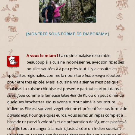
[MONTRER SOUS FORME DE DIAPORAMA]
A vous le miam !
La cuisine malaise ressemble
beaucoup à la cuisine indonésienne, avec son riz et ses
nouilles sautées à à peu près tout. Il y a ensuite les
spécialités régionales, comme la nourriture
baba nonya
réputée
pour être très épicée. Mais la cuisine malaisienne n’est pas que
malaise. La cuisine chinoise est présente partout, surtout dans la
street food
comme la fameuse
Jalan Alor
de KL où on peut dîner de
quelques brochettes. Nous avons surtout aimé la nourriture
indienne. Elle est souvent végétarienne et présentée sous forme de
banana leaf
. Pour quelques euros, vous aurez un repas complet à
base de riz (servi à volonté) et de préparation de légumes placées à
côté (le tout à manger à la main). Juste à côté un Indien souriant
vous fera un énorme nan fromage dans son four en pierre pour