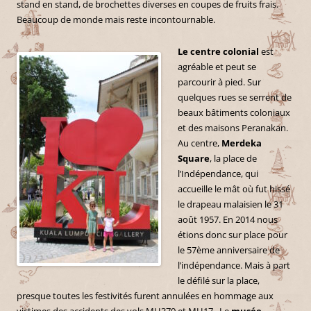
stand en stand, de brochettes diverses en coupes de fruits frais.
Beaucoup de monde mais reste incontournable.
Le centre colonial
est
agréable et peut se
parcourir à pied. Sur
quelques rues se serrent de
beaux bâtiments coloniaux
et des maisons Peranakan.
Au centre,
Merdeka
Square
, la place de
l’Indépendance, qui
accueille le mât où fut hissé
le drapeau malaisien le 31
août 1957. En 2014 nous
étions donc sur place pour
le 57ème anniversaire de
l’indépendance. Mais à part
le défilé sur la place,
presque toutes les festivités furent annulées en hommage aux
victimes des accidents des vols MH370 et MH17. Le
musée