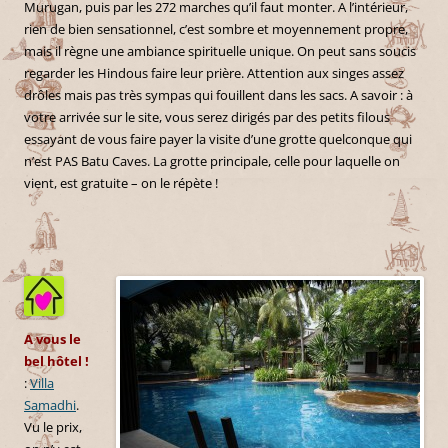
Murugan, puis par les 272 marches qu’il faut monter. A l’intérieur,
rien de bien sensationnel, c’est sombre et moyennement propre,
mais il règne une ambiance spirituelle unique. On peut sans soucis
regarder les Hindous faire leur prière. Attention aux singes assez
drôles mais pas très sympas qui fouillent dans les sacs. A savoir : à
votre arrivée sur le site, vous serez dirigés par des petits filous
essayant de vous faire payer la visite d’une grotte quelconque qui
n’est PAS Batu Caves. La grotte principale, celle pour laquelle on
vient, est gratuite – on le répète !
A vous le
bel hôtel !
:
Villa
Samadhi
.
Vu le prix,