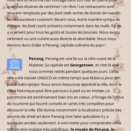
quelques dizaines de centimes ! Un rêve ! Les restaurants sont
souvent remplacés par des
food stalls
sortes de stands de rues où
les restaurateurs cuisinent devant vous. Autre manière sympa de
manger, les
food courts
présents notamment dans les malls. Il y en
a vraiment pour tous les goûts et toutes les bourses. Nous avons
rarement vu une cuisine aussi diverse et abordable. Nous nous
devions donc d’aller à Penang, capitale culinaire du pays !
Penang.
Penang est une île sur la côte ouest de la
Malaisie. Sa capitale est
Georgetown
, et c’est là que
nous sommes restés pendant quelques jours. Cette
ville a été classée UNESCO en même temps que Malacca pour son
passé
baba nyonya
. Nous avons beaucoup apprécié la ville, dont le
cœur historique peut être parcouru à pied ou en
trishaw
. Le
patrimoine est extrêmement bien mis en valeur, à l’image de l’office
du tourisme qui fournit conseils et cartes très complètes pour
découvrir la ville. Elle donne notamment la localisation précise des
œuvres de
street art
dont Penang s’est faite spécialiste il y a
quelques années seulement. A voir/visiter pour comprendre cette
culture sino-malaise très spécifique :
le musée de Penang, le