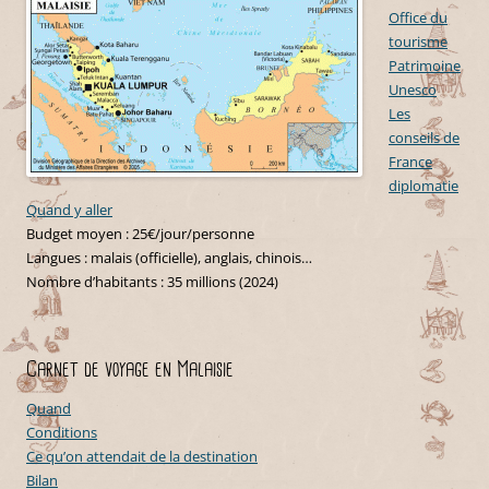
Office du
tourisme
Patrimoine
Unesco
Les
conseils de
France
diplomatie
Quand y aller
Budget moyen : 25€/jour/personne
Langues : malais (officielle), anglais, chinois…
Nombre d’habitants : 35 millions (2024)
Carnet de voyage en Malaisie
Quand
Conditions
Ce qu’on attendait de la destination
Bilan