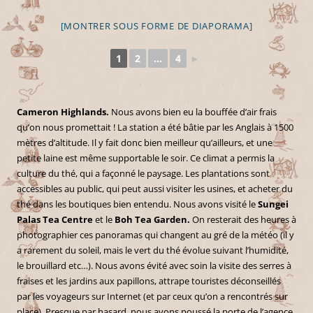
[MONTRER SOUS FORME DE DIAPORAMA]
1
2
...
4
►
Cameron Highlands.
Nous avons bien eu la bouffée d’air frais
qu’on nous promettait ! La station a été bâtie par les Anglais à 1500
mètres d’altitude. Il y fait donc bien meilleur qu’ailleurs, et une
petite laine est même supportable le soir. Ce climat a permis la
culture du thé, qui a façonné le paysage. Les plantations sont
accessibles au public, qui peut aussi visiter les usines, et acheter du
thé dans les boutiques bien entendu. Nous avons visité le
Sungei
Palas Tea Centre
et le
Boh Tea Garden.
On resterait des heures à
photographier ces panoramas qui changent au gré de la météo (il y
a rarement du soleil, mais le vert du thé évolue suivant l’humidité,
le brouillard etc…). Nous avons évité avec soin la visite des serres à
fraises et les jardins aux papillons, attrape touristes déconseillés
par les voyageurs sur Internet (et par ceux qu’on a rencontrés sur
place). Presque par hasard, nous avons poussé la porte de l’agence