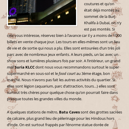
coutures et qu’on
était déjà montés au
sommet de la Burj
Khalifa à Dubaï, on n’y
est pas montés. Si
cela vous intéresse, réservez bien à l’avance car il y a moins de 1’000
billets en vente chaque jour. Les tours en elles-mêmes sont un lieu
de vie et de sortie qui nous a plu. Elles sont entourées d’un très joli
parc avec de nombreux jeux enfants. A leurs pieds, un lac avec un
show sons et lumières plusieurs fois par soir. A l’intérieur, un grand
mall
Suria KLCC
dont nous vous recommandons surtout le super
supermarché en sous-sol et le
food court
au 3ème étage, bon
marché. Nous n’avons pas fait les autres activités du quartier. Si
elles sont légion (aquarium, parc d’attraction, tours…) elles sont
surtout très chères pour quelque chose qu’on pourrait faire dans
presque toutes les grandes villes du monde.
A quelques stations de métro,
Batu Caves
sont des grottes sacrées
de calcaire, plus grand lieu de pèlerinage pour les Hindous hors
d’Inde. On est surtout frappés par l’énorme statue dorée de