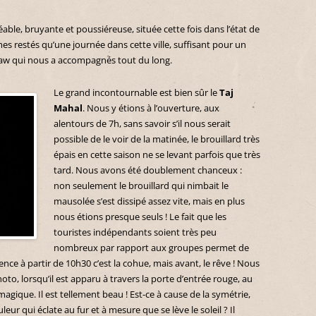
able, bruyante et poussiéreuse, située cette fois dans l’état de
s restés qu’une journée dans cette ville, suffisant pour un
haw qui nous a accompagnés tout du long.
Le grand incontournable est bien sûr le
Taj
Mahal
. Nous y étions à l’ouverture, aux
alentours de 7h, sans savoir s’il nous serait
possible de le voir de la matinée, le brouillard très
épais en cette saison ne se levant parfois que très
tard. Nous avons été doublement chanceux :
non seulement le brouillard qui nimbait le
mausolée s’est dissipé assez vite, mais en plus
nous étions presque seuls ! Le fait que les
touristes indépendants soient très peu
nombreux par rapport aux groupes permet de
rrence à partir de 10h30 c’est la cohue, mais avant, le rêve ! Nous
to, lorsqu’il est apparu à travers la porte d’entrée rouge, au
agique. Il est tellement beau ! Est-ce à cause de la symétrie,
ur qui éclate au fur et à mesure que se lève le soleil ? Il