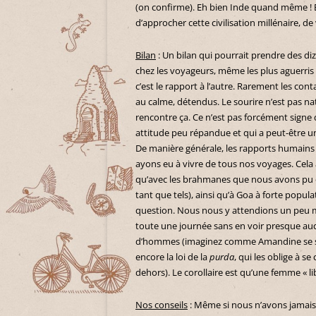
(on confirme). Eh bien Inde quand même ! E
d’approcher cette civilisation millénaire,
Bilan
: Un bilan qui pourrait prendre des d
chez les voyageurs, même les plus aguerris 
c’est le rapport à l’autre. Rarement les co
au calme, détendus. Le sourire n’est pas nat
rencontre ça. Ce n’est pas forcément signe
attitude peu répandue et qui a peut-être un
De manière générale, les rapports humains 
ayons eu à vivre de tous nos voyages. Cela a
qu’avec les brahmanes que nous avons pu éc
tant que tels), ainsi qu’à Goa à forte popu
question. Nous nous y attendions un peu m
toute une journée sans en voir presque auc
d’hommes (imaginez comme Amandine se sen
encore la loi de la
purda
, qui les oblige à s
dehors). Le corollaire est qu’une femme « lib
Nos conseils
: Même si nous n’avons jamais 