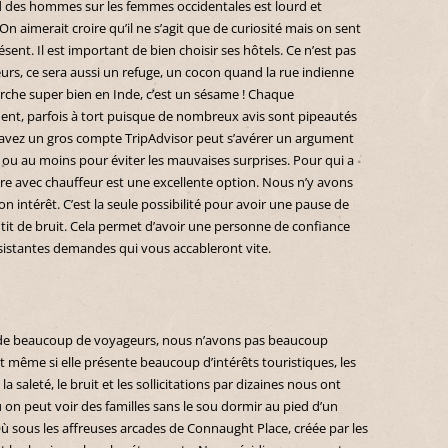
d des hommes sur les femmes occidentales est lourd et
n aimerait croire qu’il ne s’agit que de curiosité mais on sent
sent. Il est important de bien choisir ses hôtels. Ce n’est pas
leurs, ce sera aussi un refuge, un cocon quand la rue indienne
arche super bien en Inde, c’est un sésame ! Chaque
nt, parfois à tort puisque de nombreux avis sont pipeautés
 avez un gros compte TripAdvisor peut s’avérer un argument
 ou au moins pour éviter les mauvaises surprises. Pour qui a
ure avec chauffeur est une excellente option. Nous n’y avons
 intérêt. C’est la seule possibilité pour avoir une pause de
rutit de bruit. Cela permet d’avoir une personne de confiance
nsistantes demandes qui vous accableront vite.
ar de beaucoup de voyageurs, nous n’avons pas beaucoup
t même si elle présente beaucoup d’intérêts touristiques, les
 la saleté, le bruit et les sollicitations par dizaines nous ont
ù on peut voir des familles sans le sou dormir au pied d’un
ù sous les affreuses arcades de Connaught Place, créée par les