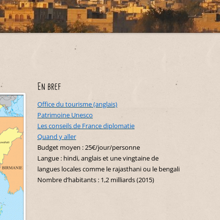
Maroc
Belgique
Nouvelle-Zélande
Costa Rica
Indonésie
Sénégal
Croatie
Cuba
Polynésie française
Japon
Tunisie
Danemark
Équateur
Liban
Espagne
Etats-Unis
Malaisie
Hongrie
Guadeloupe
Oman
En bref
Italie
Martinique
Philippines
Office du tourisme (anglais)
Malte
Mexique
Patrimoine Unesco
Singapour
Monténégro
Les conseils de France diplomatie
Pérou
Thaïlande
Quand y aller
Portugal
République Dominicaine
Budget moyen : 25€/jour/personne
Langue : hindi, anglais et une vingtaine de
Slovénie
Saint-Martin
langues locales comme le rajasthani ou le bengali
Suisse
Nombre d’habitants : 1,2 milliards (2015)