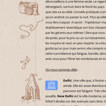
déconseillons à une femme seule. Le regar
dérangeant, surtout dans le Nord du pays. O
que cela va au-delà. Conseils pratiques à pré
qu’un endroit où passer la nuit. Plus qu’ail
vous fera craquer. A savoir : TripAdvisor m
établissement revendique son bon classeme
par les gérants eux-mêmes ! Dire que vous
de poids, pour le prix ou un surclassement,
les moyens et veut un peu respirer, la voit
goûté qu’un jour mais avons vite compris son
cette rue indienne qui fatigue, harcèle, ab
avec vous pour filtrer les nombreuses et i
Où nous sommes allés
:
Delhi.
Une ville que, à l’inst
aimée. Elle est assez étendue e
parcourir est fatigant. Très vite
assaillis.
New Delhi
est la ville moderne, o
hôtel 5 étoiles sur des avenues sans âme. O