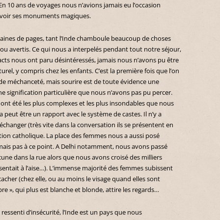
n 10 ans de voyages nous n’avions jamais eu l’occasion
 de voir ses monuments magiques.
izaines de pages, tant l’Inde chamboule beaucoup de choses
ou avertis. Ce qui nous a interpelés pendant tout notre séjour,
ntacts nous ont paru désintéressés, jamais nous n’avons pu être
urel, y compris chez les enfants. C’est la première fois que l’on
 de méchanceté, mais sourire est de toute évidence une
e signification particulière que nous n’avons pas pu percer.
ont été les plus complexes et les plus insondables que nous
 peut être un rapport avec le système de castes. Il n’y a
hanger (très vite dans la conversation ils se présentent en
lation catholique. La place des femmes nous a aussi posé
ais pas à ce point. A Delhi notamment, nous avons passé
une dans la rue alors que nous avons croisé des milliers
tait à l’aise…). L’immense majorité des femmes subissent
e cacher (chez elle, ou au moins le visage quand elles sont
re », qui plus est blanche et blonde, attire les regards…
ressenti d’insécurité, l’Inde est un pays que nous