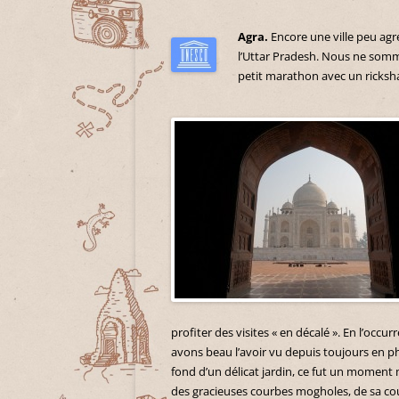
Agra.
Encore une ville peu agré
l’Uttar Pradesh. Nous ne somme
petit marathon avec un ricks
profiter des visites « en décalé ». En l’occu
avons beau l’avoir vu depuis toujours en pho
fond d’un délicat jardin, ce fut un moment m
des gracieuses courbes mogholes, de sa coule