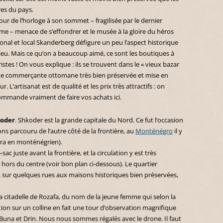
res du pays.
our de l’horloge à son sommet – fragilisée par le dernier
me – menace de s’effondrer et le musée à la gloire du héros
onal et local Skanderberg défigure un peu l’aspect historique
ieu. Mais ce qu’on a beaucoup aimé, ce sont les boutiques à
istes ! On vous explique : ils se trouvent dans le « vieux bazar
rue commerçante ottomane très bien préservée et mise en
ur. L’artisanat est de qualité et les prix très attractifs : on
ommande vraiment de faire vos achats ici.
oder
. Shkoder est la grande capitale du Nord. Ce fut l’occasion
ns parcouru de l’autre côté de la frontière, au
Monténégro
il y
dra en monténégrien).
sac juste avant la frontière, et la circulation y est très
hors du centre (voir bon plan ci-dessous). Le quartier
e, sur quelques rues aux maisons historiques bien préservées,
 la citadelle de Rozafa, du nom de la jeune femme qui selon la
tion sur un colline en fait une tour d’observation magnifique
s Buna et Drin. Nous nous sommes régalés avec le drone. Il faut