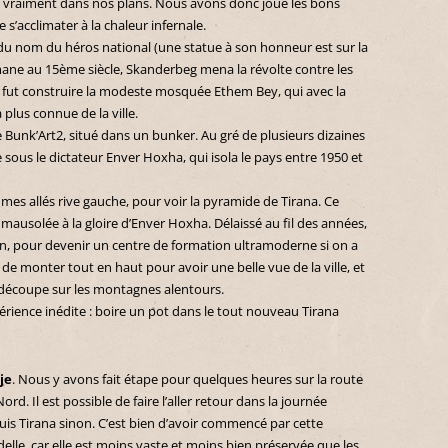
pas vraiment dans nos plans. Nous avons donc joué les bons
s’acclimater à la chaleur infernale.
u nom du héros national (une statue à son honneur est sur la
omane au 15ème siècle, Skanderbeg mena la révolte contre les
fut construire la modeste mosquée Ethem Bey, qui avec la
a plus connue de la ville.
 Bunk’Art2, situé dans un bunker. Au gré de plusieurs dizaines
vie sous le dictateur Enver Hoxha, qui isola le pays entre 1950 et
es allés rive gauche, pour voir la pyramide de Tirana. Ce
n mausolée à la gloire d’Enver Hoxha. Délaissé au fil des années,
ion, pour devenir un centre de formation ultramoderne si on a
e de monter tout en haut pour avoir une belle vue de la ville, et
écoupe sur les montagnes alentours.
rience inédite : boire un pot dans le tout nouveau Tirana
je
. Nous y avons fait étape pour quelques heures sur la route
ord. Il est possible de faire l’aller retour dans la journée
is Tirana sinon. C’est bien d’avoir commencé par cette
delle, car elle est moins vaste et moins bien préservée que les