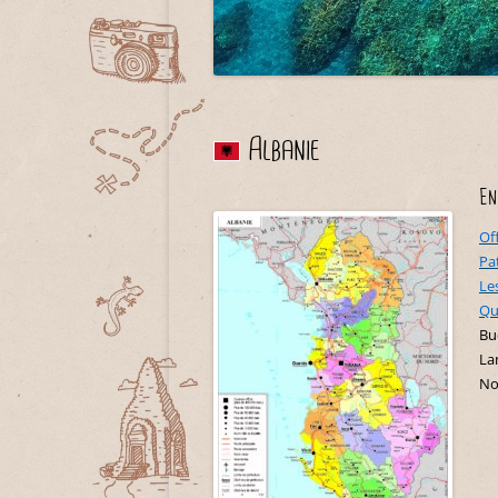
Albanie
En
Of
Pa
Le
Qu
Bu
La
No