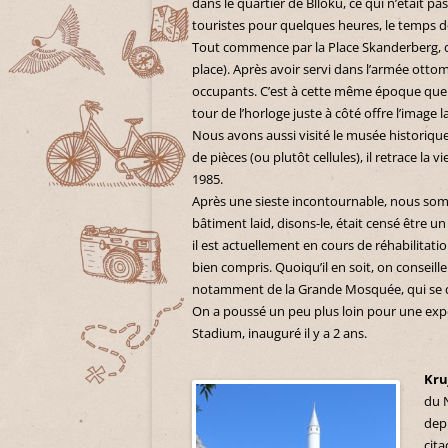
dans le quartier de Blloku, ce qui n’était 
touristes pour quelques heures, le temps de 
Tout commence par la Place Skanderberg, d
place). Après avoir servi dans l’armée ott
occupants. C’est à cette même époque que 
tour de l’horloge juste à côté offre l’image l
Nous avons aussi visité le musée historique
de pièces (ou plutôt cellules), il retrace la 
1985.
Après une sieste incontournable, nous somm
bâtiment laid, disons-le, était censé être u
il est actuellement en cours de réhabilitat
bien compris. Quoiqu’il en soit, on conseill
notamment de la Grande Mosquée, qui se d
On a poussé un peu plus loin pour une expé
Stadium, inauguré il y a 2 ans.
Kru
du N
depu
cita