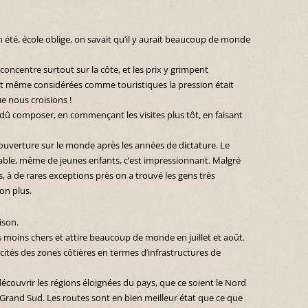
n été, école oblige, on savait qu’il y aurait beaucoup de monde
e concentre surtout sur la côte, et les prix y grimpent
s et même considérées comme touristiques la pression était
ue nous croisions !
 dû composer, en commençant les visites plus tôt, en faisant
’ouverture sur le monde après les années de dictature. Le
able, même de jeunes enfants, c’est impressionnant. Malgré
, à de rares exceptions près on a trouvé les gens très
non plus.
aison.
es moins chers et attire beaucoup de monde en juillet et août.
ités des zones côtières en termes d’infrastructures de
écouvrir les régions éloignées du pays, que ce soient le Nord
 Grand Sud. Les routes sont en bien meilleur état que ce que