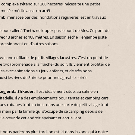
le complexe s’étend sur 200 hectares, nécessite une petite
t musée mérite aussi un arrêt.
omb, menacée par des inondations régulières, est en travaux
le pour aller à Theth, ne loupez pas le pont de Mes. Ce pont de
vec 13 arches et 108 mètres. En saison sèche il enjambe juste
mpressionnant en d’autres saisons.
e une enfilade de petits villages lacustres. C’est un point de
le
xiro
(promenade à la fraîche) du soir. Ils viennent profiter de
es avec animations eu jeux enfants, et de très bons
isi les rives de Shiroke pour une agréable soirée.
Legjenda Shkoder
. Il est idéalement situé, au calme en
citadelle. Il y a des emplacements pour tentes et camping cars.
s cabanes tout en bois, dans une sorte de petit village tout
a main par la famille qui s’occupe de ce camping depuis de
e cœur de cet endroit apaisant et accueillant.
nt nous parlerons plus tard, on est ici dans la zone qui à notre