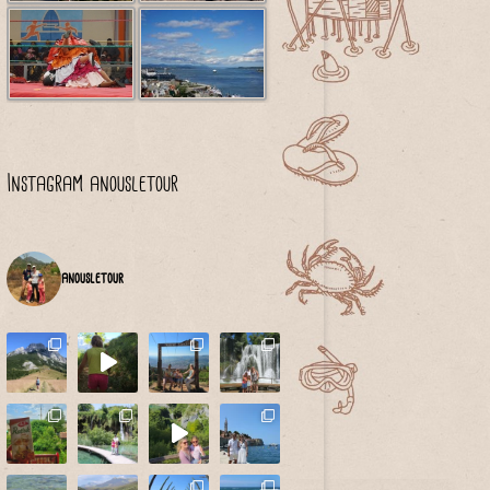
Instagram anousletour
anousletour