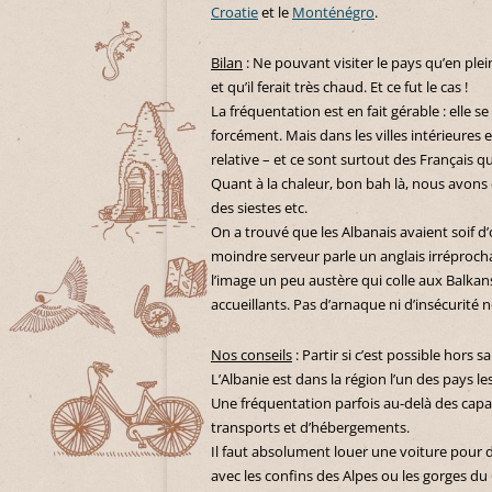
Croatie
et le
Monténégro
.
Bilan
: Ne pouvant visiter le pays qu’en plei
et qu’il ferait très chaud. Et ce fut le cas !
La fréquentation est en fait gérable : elle s
forcément. Mais dans les villes intérieure
relative – et ce sont surtout des Français q
Quant à la chaleur, bon bah là, nous avons
des siestes etc.
On a trouvé que les Albanais avaient soif d
moindre serveur parle un anglais irréproch
l’image un peu austère qui colle aux Balkans
accueillants. Pas d’arnaque ni d’insécurité 
Nos conseils
: Partir si c’est possible hors s
L’Albanie est dans la région l’un des pays l
Une fréquentation parfois au-delà des capac
transports et d’hébergements.
Il faut absolument louer une voiture pour d
avec les confins des Alpes ou les gorges du