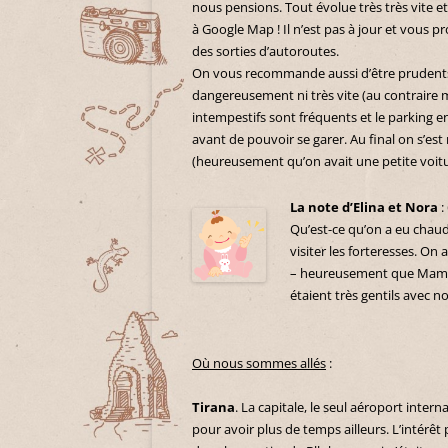
nous pensions. Tout évolue très très vite et
à Google Map ! Il n’est pas à jour et vous 
des sorties d’autoroutes.
On vous recommande aussi d’être prudents 
dangereusement ni très vite (au contraire m
intempestifs sont fréquents et le parking en 
avant de pouvoir se garer. Au final on s’est
(heureusement qu’on avait une petite voitu
La note d’Elina et Nora
:
Qu’est-ce qu’on a eu chaud 
visiter les forteresses. On
– heureusement que Maman
étaient très gentils avec no
Où nous sommes allés
:
Tirana
. La capitale, le seul aéroport inter
pour avoir plus de temps ailleurs. L’intérêt 