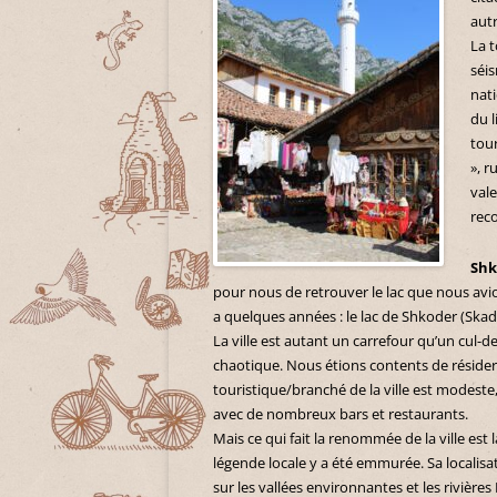
aut
La t
séis
nati
du l
tour
», 
vale
rec
Shk
pour nous de retrouver le lac que nous avio
a quelques années : le lac de Shkoder (Ska
La ville est autant un carrefour qu’un cul-de-
chaotique. Nous étions contents de résider 
touristique/branché de la ville est modest
avec de nombreux bars et restaurants.
Mais ce qui fait la renommée de la ville est
légende locale y a été emmurée. Sa localisa
sur les vallées environnantes et les rivière