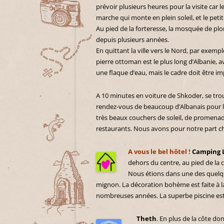
prévoir plusieurs heures pour la visite car 
marche qui monte en plein soleil, et le peti
Au pied de la forteresse, la mosquée de pl
depuis plusieurs années.
En quittant la ville vers le Nord, par exemp
pierre ottoman est le plus long d’Albanie, a
une flaque d’eau, mais le cadre doit être i
A 10 minutes en voiture de Shkoder, se trouv
rendez-vous de beaucoup d’Albanais pour 
très beaux couchers de soleil, de promenad
restaurants. Nous avons pour notre part cho
A vous le bel hôtel !
Camping 
dehors du centre, au pied de la 
Nous étions dans une des quelque
mignon. La décoration bohème est faite à l
nombreuses années. La superbe piscine est l
Theth
. En plus de la côte do