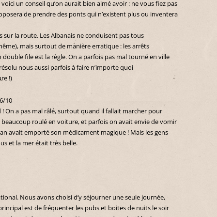
 voici un conseil qu’on aurait bien aimé avoir : ne vous fiez pas
proposera de prendre des ponts qui n’existent plus ou inventera
sur la route. Les Albanais ne conduisent pas tous
ême), mais surtout de manière erratique : les arrêts
double file est la règle. On a parfois pas mal tourné en ville
 résolu nous aussi parfois à faire n’importe quoi
re !)
 6/10
! On a pas mal râlé, surtout quand il fallait marcher pour
 a beaucoup roulé en voiture, et parfois on avait envie de vomir
 avait emporté son médicament magique ! Mais les gens
us et la mer était très belle.
national. Nous avons choisi d’y séjourner une seule journée,
principal est de fréquenter les pubs et boites de nuits le soir