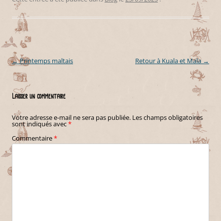
←
Printemps maltais
Retour à Kuala et Mala
→
Navigation des articles
Laisser un commentaire
Votre adresse e-mail ne sera pas publiée.
Les champs obligatoires
sont indiqués avec
*
Commentaire
*