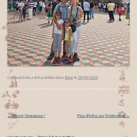
Cette entrée a été publiée dans
Blog
le
29/09/2025
.
←
Revoir Singapour !
Plus d’infos sur l’Indonésie
→
Navigation des articles