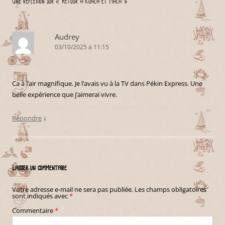
Une réflexion sur «
Retour à Kuala et Mala
»
Audrey
03/10/2025 à 11:15
Ca à l’air magnifique. Je l’avais vu à la TV dans Pékin Express. Une
belle expérience que j’aimerai vivre.
Répondre
↓
Laisser un commentaire
Votre adresse e-mail ne sera pas publiée.
Les champs obligatoires
sont indiqués avec
*
Commentaire
*