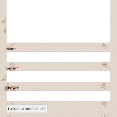
Nom
*
E-mail
*
Site web