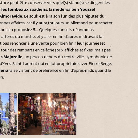
tuce peut-être : observer vers quel(s) stand(s) se dirigent les
r
les tombeaux saadiens
, la
medersa ben Youssef
Almoravide
. Le souk est à raison l’un des plus réputés du
onnes affaires, car il y aura toujours un Allemand pour acheter
vous en proposiez 5… Quelques conseils néanmoins :
 artères du marché, et y aller en fin d’après-midi avant la
pas renoncer à une vente pour bien finir leur journée (et
le tour des remparts en calèche (prix affichés et fixes, mais pas
ns Majorelle
, un peu en-dehors du centre-ville, symphonie de
d’Yves-Saint-Laurent qui en fut propriétaire avec Pierre Bergé.
 Ménara
se visitent de préférence en fin d’après-midi, quand le
in.