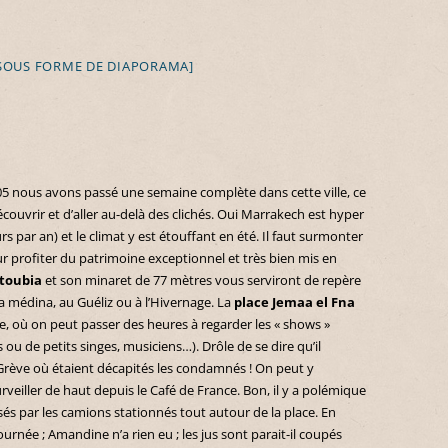
SOUS FORME DE DIAPORAMA]
5 nous avons passé une semaine complète dans cette ville, ce
couvrir et d’aller au-delà des clichés. Oui Marrakech est hyper
urs par an) et le climat y est étouffant en été. Il faut surmonter
ur profiter du patrimoine exceptionnel et très bien mis en
toubia
et son minaret de 77 mètres vous serviront de repère
 médina, au Guéliz ou à l’Hivernage. La
place Jemaa el Fna
, où on peut passer des heures à regarder les « shows »
u de petits singes, musiciens…). Drôle de se dire qu’il
e Grève où étaient décapités les condamnés ! On peut y
veiller de haut depuis le Café de France. Bon, il y a polémique
sés par les camions stationnés tout autour de la place. En
urnée ; Amandine n’a rien eu ; les jus sont parait-il coupés