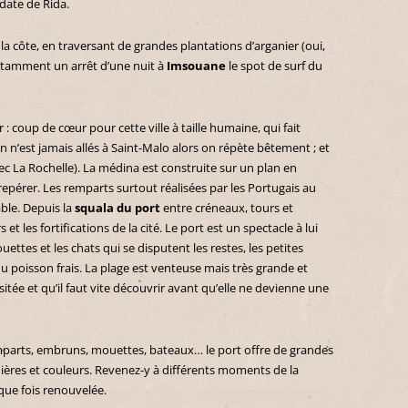
ate de Rida.
 côte, en traversant de grandes plantations d’arganier (oui,
notamment un arrêt d’une nuit à
Imsouane
le spot de surf du
 : coup de cœur pour cette ville à taille humaine, qui fait
on n’est jamais allés à Saint-Malo alors on répète bêtement ; et
avec La Rochelle). La médina est construite sur un plan en
 repérer. Les remparts surtout réalisées par les Portugais au
ble. Depuis la
squala du port
entre créneaux, tours et
 et les fortifications de la cité. Le port est un spectacle à lui
uettes et les chats qui se disputent les restes, les petites
 poisson frais. La plage est venteuse mais très grande et
isitée et qu’il faut vite découvrir avant qu’elle ne devienne une
parts, embruns, mouettes, bateaux… le port offre de grandes
umières et couleurs. Revenez-y à différents moments de la
que fois renouvelée.