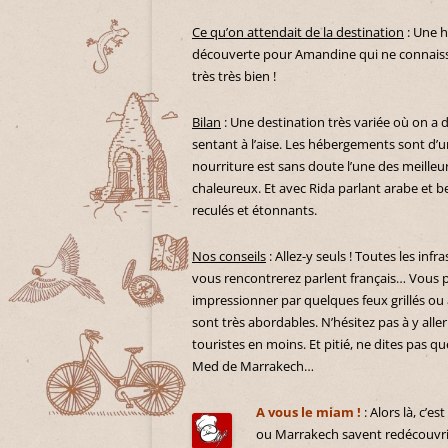
Ce qu’on attendait de la destination
: Une h
découverte pour Amandine qui ne connaissa
très très bien !
Bilan
: Une destination très variée où on a 
sentant à l’aise. Les hébergements sont d’u
nourriture est sans doute l’une des meilleu
chaleureux. Et avec Rida parlant arabe et 
reculés et étonnants.
Nos conseils
: Allez-y seuls ! Toutes les inf
vous rencontrerez parlent français… Vous p
impressionner par quelques feux grillés ou â
sont très abordables. N’hésitez pas à y aller
touristes en moins. Et pitié, ne dites pas 
Med de Marrakech…
A vous le miam !
: Alors là, c’es
ou Marrakech savent redécouvrir 