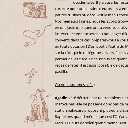
occidentales. Il y a aussi les res
correcte pour une dizaine d’euros. Il y a enf
petites cuisines où découvrir le menu consis
Nos meilleurs tajines, nous les avons trouv
en ont juste quelques-uns à vendre, soulèv
l’intérieur et vont acheter au boulanger d’
couverts dans ce cas, préparez-vous à vous br
en toute occasion ! D’un bout à l’autre du 
sur la côte, plein de légumes divers, épices
permet de les cuire. Le couscous est quant 
repas de fêtes, il est aussi possible de dé
pastilla.
Où nous sommes allés
:
Agadir
a été détruite par un tremblement d
marocaines, elle ne possède donc pas de me
station balnéaire proposant plusieurs dizain
Rappelons quand même que c’est l’Océan atl
Mais 300 jours de soleil quand même ! Nou