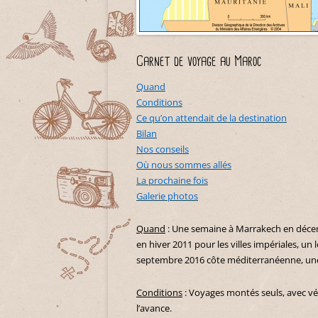
Carnet de voyage au Maroc
Quand
Conditions
Ce qu’on attendait de la destination
Bilan
Nos conseils
Où nous sommes allés
La prochaine fois
Galerie photos
Quand
: Une semaine à Marrakech en décemb
en hiver 2011 pour les villes impériales, u
septembre 2016 côte méditerranéenne, une
Conditions
: Voyages montés seuls, avec véh
l’avance.