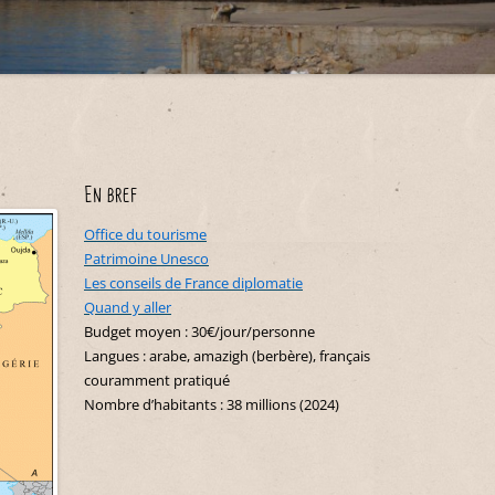
Maroc
Belgique
Nouvelle-Zélande
Costa Rica
Indonésie
Sénégal
Croatie
Cuba
Polynésie française
Japon
Tunisie
Danemark
Équateur
Liban
Espagne
Etats-Unis
Malaisie
Hongrie
Guadeloupe
Oman
En bref
Italie
Martinique
Philippines
Office du tourisme
Malte
Mexique
Patrimoine Unesco
Singapour
Monténégro
Les conseils de France diplomatie
Pérou
Thaïlande
Quand y aller
Portugal
République Dominicaine
Budget moyen : 30€/jour/personne
Langues : arabe, amazigh (berbère), français
Slovénie
Saint-Martin
couramment pratiqué
Suisse
Nombre d’habitants : 38 millions (2024)