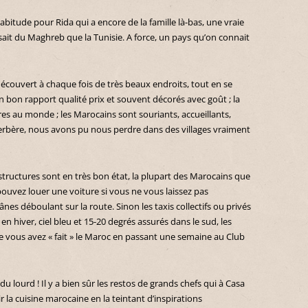
abitude pour Rida qui a encore de la famille là-bas, une vraie
it du Maghreb que la Tunisie. A force, un pays qu’on connait
découvert à chaque fois de très beaux endroits, tout en se
n bon rapport qualité prix et souvent décorés avec goût ; la
res au monde ; les Marocains sont souriants, accueillants,
berbère, nous avons pu nous perdre dans des villages vraiment
rastructures sont en très bon état, la plupart des Marocains que
ouvez louer une voiture si vous ne vous laissez pas
nes déboulant sur la route. Sinon les taxis collectifs ou privés
 en hiver, ciel bleu et 15-20 degrés assurés dans le sud, les
que vous avez « fait » le Maroc en passant une semaine au Club
t du lourd ! Il y a bien sûr les restos de grands chefs qui à Casa
la cuisine marocaine en la teintant d’inspirations