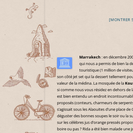
[MONTRER 
Marrakech
: en décembre 200
qui nous a permis de bien la dé
touristique (1 million de visite
son côté jet set qui la dessert tellement po
valeur de la médina. La mosquée de la
Kou
si comme nous vous résidez en dehors de la
est bien entendu un endroit incontournable
proposés (conteurs, charmeurs de serpents o
s’agissait sous les Alaouites d’une place d
déguster des bonnes soupes le soir ou la sur
sur les célèbres jus d’orange pressés propo
boire ou pas ? Rida a été bien malade une jo