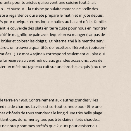
taurants pour touristes qui servent une cuisine tout à fait
in – et surtout – la cuisine populaire marocaine : celle des
te à regarder ce qui a été préparé le matin et mijote depuis.
és pour quelques euros lors de haltes au hasard où les familles
ent le couvercle des plats en terre cuite pour nous en montrer
à côté le magnifique pain avec lequel on va manger (car pas de
ûler et colorer les doigts). Et l’éternel thé à la menthe servi
Maroc, on trouvera quantités de recettes différentes (poisson
 variées…). Le mot « tajine » correspond seulement au plat qui
à lui réservé au vendredi ou aux grandes occasions. Lors de
guster un méchoui (agneau cuit sur une broche, exquis !) ou une
e terre en 1960. Contrairement aux autres grandes villes
dina de charme. La ville est surtout connue pour être une
es d’hôtels de tous standards le long d’une très belle plage.
antique, donc mer agitée, pas très claire ni très chaude…
s ne nous y sommes arrêtés que 2 jours pour assister au