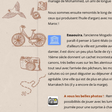
mariage de Mohammed, un ami de longue d
Nous sommes ensuite remontés le long de la
ceux qui produisent l’huile d’argan) avec 
Maroc !
Essaouira
, l’ancienne Mogador
paraît-il penser à Saint-Malo (
d’ailleurs la ville est jumelée 
damier, il est donc un peu plus facile de s’y
16ème siècle donnent un cachet incontesta
canons, très belles vues sur les îles alentours
tout seul avec l’arrivée des pêcheurs, les mo
cahutes où on peut déguster au déjeuner du
agréable. Une ville qui est de plus en plus v
Marrakech bis (il y a encore de la marge).
A vous les belles photos !
: Rem
possibilités de jouer avec les l
journée pour une surprise à cha