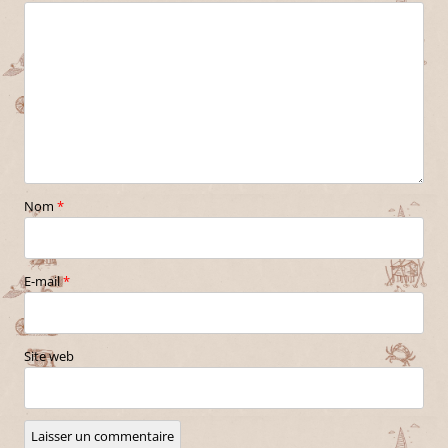
Nom
*
E-mail
*
Site web