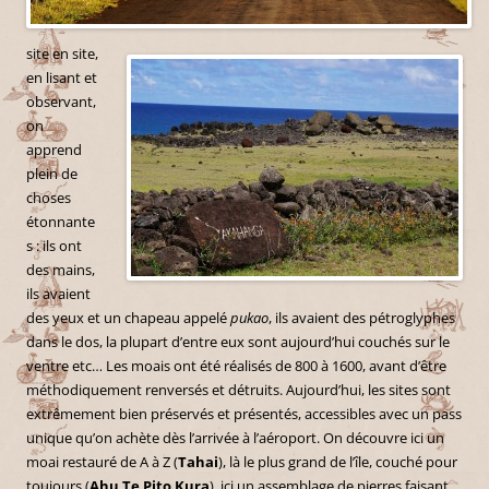
site en site,
en lisant et
observant,
on
apprend
plein de
choses
étonnante
s : ils ont
des mains,
ils avaient
des yeux et un chapeau appelé
pukao
, ils avaient des pétroglyphes
dans le dos, la plupart d’entre eux sont aujourd’hui couchés sur le
ventre etc… Les moais ont été réalisés de 800 à 1600, avant d’être
méthodiquement renversés et détruits. Aujourd’hui, les sites sont
extrêmement bien préservés et présentés, accessibles avec un pass
unique qu’on achète dès l’arrivée à l’aéroport. On découvre ici un
moai restauré de A à Z (
Tahai
), là le plus grand de l’île, couché pour
toujours (
Ahu Te Pito Kura
), ici un assemblage de pierres faisant