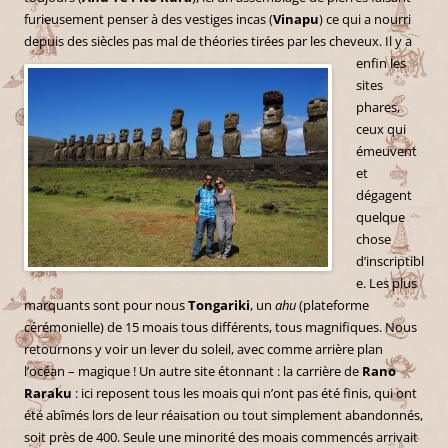
furieusement penser à des vestiges incas (
Vinapu
) ce qui a nourri
depuis des siècles pas mal de théories tirées par les cheveux.
Il y a
enfin les
sites
phares,
ceux qui
émeuvent
et
dégagent
quelque
chose
d’inscriptibl
e. Les plus
marquants sont pour nous
Tongariki
, un
ahu
(plateforme
cérémonielle) de 15 moais tous différents, tous magnifiques. Nous
retournons y voir un lever du soleil, avec comme arrière plan
l’océan – magique ! Un autre site étonnant : la carrière de
Rano
Raraku
: ici reposent tous les moais qui n’ont pas été finis, qui ont
été abîmés lors de leur réaisation ou tout simplement abandonnés,
soit près de 400. Seule une minorité des moais commencés arrivait