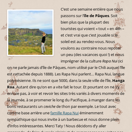
C’est une semaine entière que nous
passons sur l’
île de Pâques
. Soit
bien plus que la plupart des
touristes qui voient « tout » en 48h –
et c’est vrai que c’est jouable si le
soleil est au rendez-vous. Nous
voulons au contraire nous reposer
un peu (des vacances quoi !) et nous
imprégner de la culture
Rapa Nui
(ici
on ne parle jamais d’île de Pâques, nom utilisé par le Chili auquel l’île
est rattachée depuis 1888). Les Rapa Nui parlent… Rapa Nui, langue
polynésienne. Ils ne sont que 5000, dans la seule ville de l’île,
Hanga
Roa
.
Autant dire qu’on en a vite fait le tour. Et pourtant on ne s’y
ennuie pas, à voir et revoir les sites très variés à divers moments de
la journée, à se promener le long du Pacifique, à manger dans les
bons restaurants un
ceviche
de thon par exemple. Le tout avec
comme base arrière une
famille Rapa Nui
éminemment
sympathique qui nous invite à un barbecue et nous donne plein
d’infos intéressantes. Merci Taty ! Nous décidons d’y aller