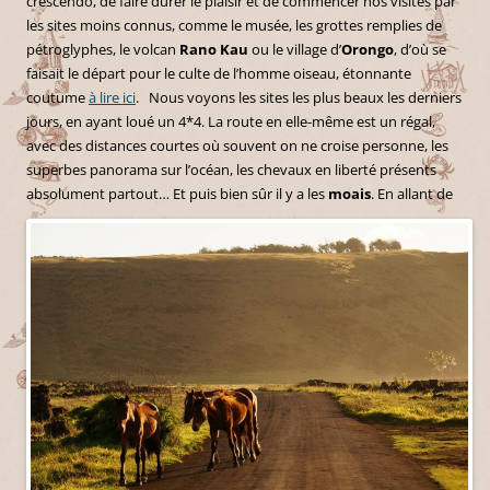
crescendo, de faire durer le plaisir et de commencer nos visites par
les sites moins connus, comme le musée, les grottes remplies de
pétroglyphes, le volcan
Rano Kau
ou le village d’
Orongo
, d’où se
faisait le départ pour le culte de l’homme oiseau, étonnante
coutume
à lire ici
. Nous voyons les sites les plus beaux les derniers
jours, en ayant loué un 4*4. La route en elle-même est un régal,
avec des distances courtes où souvent on ne croise personne, les
superbes panorama sur l’océan, les chevaux en liberté présents
absolument partout…
Et puis bien sûr il y a les
moais
. En allant de