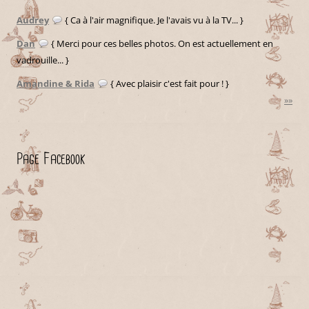
Audrey
{ Ca à l'air magnifique. Je l'avais vu à la TV... }
Dan
{ Merci pour ces belles photos. On est actuellement en
vadrouille... }
Amandine & Rida
{ Avec plaisir c'est fait pour ! }
»»
Page Facebook