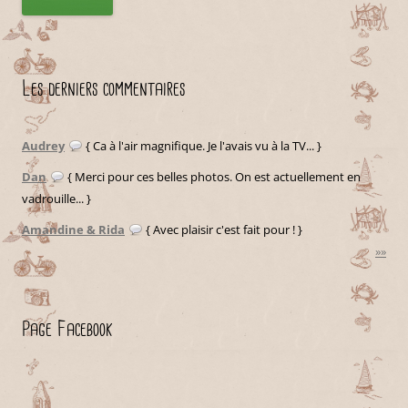
Les derniers commentaires
Audrey
{ Ca à l'air magnifique. Je l'avais vu à la TV... }
Dan
{ Merci pour ces belles photos. On est actuellement en
vadrouille... }
Amandine & Rida
{ Avec plaisir c'est fait pour ! }
»»
Page Facebook