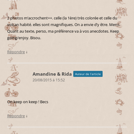
2 photos m’accrochent++. celle (la 1ère) très colorée et celle du
volcan habité. elles sont magnifiques. On a envie d’y être. Merci.
Quant au texte, perso, ma préférence va à vos anecdotes. Keep
going/enjoy. Bisou.
Répondre
↓
Amandine & Rida
Auteur de l’article
20/08/2015 à 15:52
On keep on keep ! Becs
Répondre
↓