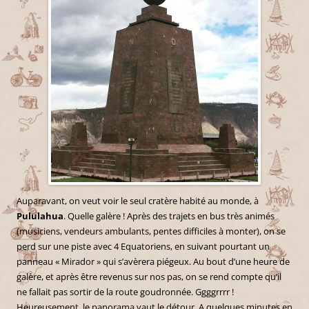
Auparavant, on veut voir le seul cratère habité au monde, à
Pululahua
. Quelle galère ! Après des trajets en bus très animés
(musiciens, vendeurs ambulants, pentes difficiles à monter), on se
perd sur une piste avec 4 Equatoriens, en suivant pourtant un
panneau « Mirador » qui s’avèrera piégeux. Au bout d’une heure de
galère, et après être revenus sur nos pas, on se rend compte qu’il
ne fallait pas sortir de la route goudronnée. Ggggrrrr !
Heureusement, le panorama vaut le détour. A quelques minutes en