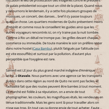
l’occasion le lieu de protestation des indigènes contre le président
(le palais présidentiel occupe tout un côté de la place). Quand nous
y retournons le lendemain, il y a cette fois plusieurs groupes de
musiques, un concert, des danses… bref il s’y passe toujours
quelque chose. Les quartiers modernes de Quito présentent moins
d’intérêt et comme nous le conseillent les guides ainsi que les
autres voyageurs rencontrés ici, on n’y traine pas la nuit tombée.
Comme à Rio un détail ne trompe pas : les grilles devant chaque
commerce ou immeuble. De toute manière le soir on préfère rester
dans notre hostel (
Casa Bambu
), plutôt fatigués par l’altitude (on
est vite essoufflés) et surtout par la pollution, d’autant plus
perceptible que l’oxygène est rare.
Samedi est LE jour du plus grand marché indigène d’Amérique
latine, à
Otavalo
. Nous partons avec une agence car les transports
publics dans cette région au nord de Quito ne sont pas faciles, et
l’actualité fait que des routes peuvent être barrées à tout moment.
Le marché est fidèle à sa réputation, on a envie de tout
photographier, les couleurs, les magnifiques étals, les vendeuses en
tenue traditionnelle. Mais les gens sont là pour travailler alors on
n’ose pas trop. En tout cas ça donne envie de tout acheter. Faute