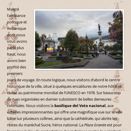
Malgré
l’ambiance
politique et
volcanique
dont nous
vous avons
parlé plus
haut, nous
avons bien
profité des
premiers
jours de voyage. En toute logique, nous visitons d’abord le centre
historique de la ville, situé à quelques encablures de notre hôtel et
classé au patrimoine mondial de l’UNESCO en 1978. Sur beaucoup
de rues organisées en damier subsistent de belles demeures
coloniales. Nous visitons la
basilique del Voto nacional
, aux
échelles impressionnantes qui offre une magnifique vue sur la ville
bâtie sur plusieurs collines, ainsi que la cathédrale, qui abrite les
restes du maréchal Sucre, héros national. La
Plaza
Grande
est pour