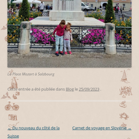
La Place Mozart à Salzbourg
Cette entrée a été publiée dans
Blog
le
25/09/2023
.
←
Du nouveau du côté de la
Carnet de voyage en Slovénie
→
Navigation des articles
Suisse