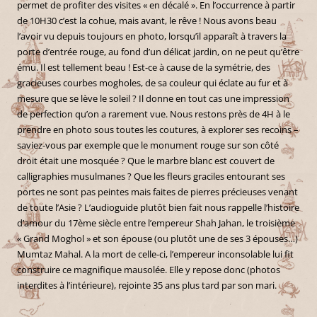
permet de profiter des visites « en décalé ». En l’occurrence à partir
de 10H30 c’est la cohue, mais avant, le rêve ! Nous avons beau
l’avoir vu depuis toujours en photo, lorsqu’il apparaît à travers la
porte d’entrée rouge, au fond d’un délicat jardin, on ne peut qu’être
ému. Il est tellement beau ! Est-ce à cause de la symétrie, des
gracieuses courbes mogholes, de sa couleur qui éclate au fur et à
mesure que se lève le soleil ? Il donne en tout cas une impression
de perfection qu’on a rarement vue. Nous restons près de 4H à le
prendre en photo sous toutes les coutures, à explorer ses recoins –
saviez-vous par exemple que le monument rouge sur son côté
droit était une mosquée ? Que le marbre blanc est couvert de
calligraphies musulmanes ? Que les fleurs graciles entourant ses
portes ne sont pas peintes mais faites de pierres précieuses venant
de toute l’Asie ? L’audioguide plutôt bien fait nous rappelle l’histoire
d’amour du 17ème siècle entre l’empereur Shah Jahan, le troisième
« Grand Moghol » et son épouse (ou plutôt une de ses 3 épouses…)
Mumtaz Mahal. A la mort de celle-ci, l’empereur inconsolable lui fit
construire ce magnifique mausolée. Elle y repose donc (photos
interdites à l’intérieure), rejointe 35 ans plus tard par son mari.