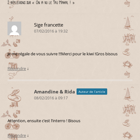
2 réflexions sur «
On a vu le Taj Mahal !
»
Sige francette
07/02/2016 à 19:32
Je me régale de vous suivre !!!Merci pour le kiwi !Gros bisous
Répondre
↓
Amandine & Rida
Auteur de l’article
08/02/2016 à 09:17
Attention, ensuite c’est l’interro ! Bisous
Répondre
↓