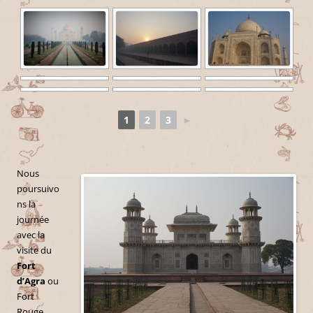
1
2
3
►
Nous
poursuivo
ns la
journée
avec la
visite du
Fort
d’Agra
ou
Fort
Rouge,