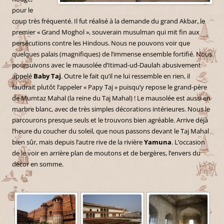
pour le
coup très fréquenté. Il fut réalisé à la demande du grand Akbar, le
premier « Grand Moghol », souverain musulman qui mit fin aux
persécutions contre les Hindous. Nous ne pouvons voir que
quelques palais (magnifiques) de l’immense ensemble fortifié. Nous
poursuivons avec le mausolée d’Itimad-ud-Daulah abusivement
appelé
Baby Taj
. Outre le fait qu’il ne lui ressemble en rien, il
faudrait plutôt l’appeler « Papy Taj » puisqu’y repose le grand-père
de Mumtaz Mahal (la reine du Taj Mahal) ! Le mausolée est aussi en
marbre blanc, avec de très simples décorations intérieures. Nous le
parcourons presque seuls et le trouvons bien agréable. Arrive déjà
l’heure du coucher du soleil, que nous passons devant le Taj Mahal
bien sûr, mais depuis l’autre rive de la rivière
Yamuna
. L’occasion
de le voir en arrière plan de moutons et de bergères, l’envers du
décor en somme.