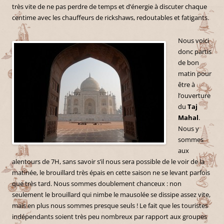
très vite de ne pas perdre de temps et d’énergie à discuter chaque
centime avec les chauffeurs de rickshaws, redoutables et fatigants.
Nous voici
donc partis
de bon
matin pour
être à
l’ouverture
du
Taj
Mahal
.
Nous y
sommes
aux
alentours de 7H, sans savoir s’il nous sera possible de le voir de la
matinée, le brouillard très épais en cette saison ne se levant parfois
que très tard. Nous sommes doublement chanceux : non
seulement le brouillard qui nimbe le mausolée se dissipe assez vite,
mais en plus nous sommes presque seuls ! Le fait que les touristes
indépendants soient très peu nombreux par rapport aux groupes