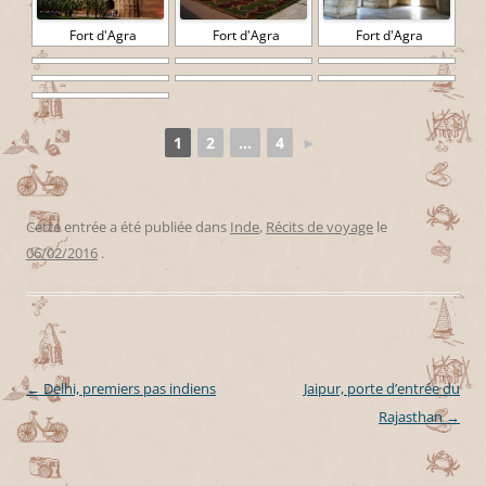
Fort d'Agra
Fort d'Agra
Fort d'Agra
1
2
...
4
►
Cette entrée a été publiée dans
Inde
,
Récits de voyage
le
06/02/2016
.
←
Delhi, premiers pas indiens
Jaipur, porte d’entrée du
Navigation des articles
Rajasthan
→