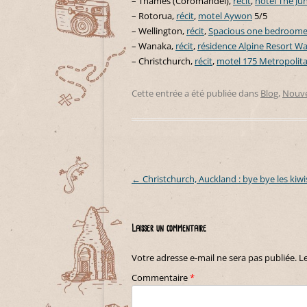
– Thames (Coromandel),
récit
,
hôtel The Ju
– Rotorua,
récit
,
motel Aywon
5/5
– Wellington,
récit
,
Spacious one bedroom
– Wanaka,
récit
,
résidence Alpine Resort W
– Christchurch,
récit
,
motel 175 Metropolita
Cette entrée a été publiée dans
Blog
,
Nouve
←
Christchurch, Auckland : bye bye les kiwis
Navigation des articles
Laisser un commentaire
Votre adresse e-mail ne sera pas publiée.
L
Commentaire
*