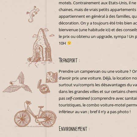
motels. Contrairement aux Etats-Unis, il ne
chaines, mais de vrais petits appartements a
appartiennent en général à des familles, qu
décoration. On y a toujours été très bien acc
bienvenue (une habitude ici) et des conseil
le prix ou obtenu un upgrade, sympa ! Un 
10H
Transport :
Prendre un campervan ou une voiture ? On 
d’avoir prix une voiture. Déjà, la location 
surtout vu/compris les désavantages du van
dans les grandes villes et sur certains chemi
pas
self-contained
(comprendre avec sanitair
touristiques, le combo voiture-motel permet
inférieur au van ; bref il n’y a pas photo !
Environnement :