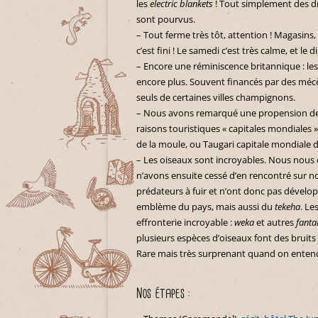
les
electric blankets
! Tout simplement des d
sont pourvus.
– Tout ferme très tôt, attention ! Magasins
c’est fini ! Le samedi c’est très calme, et l
– Encore une réminiscence britannique : le
encore plus. Souvent financés par des mécèn
seuls de certaines villes champignons.
– Nous avons remarqué une propension de p
raisons touristiques « capitales mondiales 
de la moule, ou Taugari capitale mondiale de 
– Les oiseaux sont incroyables. Nous nous
n’avons ensuite cessé d’en rencontré sur n
prédateurs à fuir et n’ont donc pas développ
emblème du pays, mais aussi du
tekeha
. Le
effronterie incroyable :
weka
et autres
fantai
plusieurs espèces d’oiseaux font des bruits
Rare mais très surprenant quand on entend 
Nos étapes :