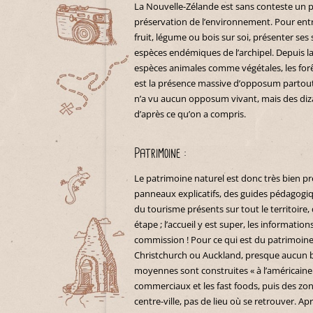
La Nouvelle-Zélande est sans conteste un pa
préservation de l’environnement. Pour entre
fruit, légume ou bois sur soi, présenter se
espèces endémiques de l’archipel. Depuis la
espèces animales comme végétales, les forêt
est la présence massive d’opposum partout d
n’a vu aucun opposum vivant, mais des diza
d’après ce qu’on a compris.
Patrimoine :
Le patrimoine naturel est donc très bien pr
panneaux explicatifs, des guides pédagogi
du tourisme présents sur tout le territoire,
étape ; l’accueil y est super, les information
commission ! Pour ce qui est du patrimoine 
Christchurch ou Auckland, presque aucun bât
moyennes sont construites « à l’américaine 
commerciaux et les fast foods, puis des zones 
centre-ville, pas de lieu où se retrouver. 