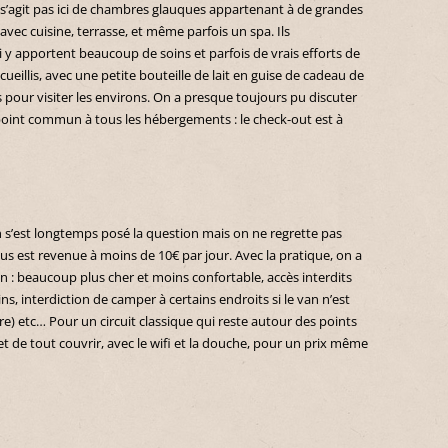
 s’agit pas ici de chambres glauques appartenant à de grandes
vec cuisine, terrasse, et même parfois un spa. Ils
i y apportent beaucoup de soins et parfois de vrais efforts de
ueillis, avec une petite bouteille de lait en guise de cadeau de
s pour visiter les environs. On a presque toujours pu discuter
point commun à tous les hébergements : le check-out est à
s’est longtemps posé la question mais on ne regrette pas
nous est revenue à moins de 10€ par jour. Avec la pratique, on a
 : beaucoup plus cher et moins confortable, accès interdits
ns, interdiction de camper à certains endroits si le van n’est
e) etc… Pour un circuit classique qui reste autour des points
 de tout couvrir, avec le wifi et la douche, pour un prix même