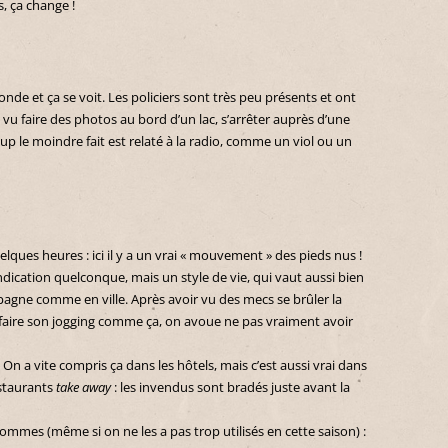
, ça change !
nde et ça se voit. Les policiers sont très peu présents et ont
 vu faire des photos au bord d’un lac, s’arrêter auprès d’une
up le moindre fait est relaté à la radio, comme un viol ou un
ques heures : ici il y a un vrai « mouvement » des pieds nus !
dication quelconque, mais un style de vie, qui vaut aussi bien
mpagne comme en ville. Après avoir vu des mecs se brûler la
 faire son jogging comme ça, on avoue ne pas vraiment avoir
 On a vite compris ça dans les hôtels, mais c’est aussi vrai dans
estaurants
take away
: les invendus sont bradés juste avant la
 sommes (même si on ne les a pas trop utilisés en cette saison) :