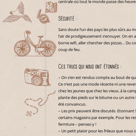
centrale où tout le monde passe des heures
Sécurité :
Sans doute l’un des pays les plus sûrs au mo
l’air de prodigieusement s’ennuyer. On en a
borne wifi, aller chercher des pizzas… Du co
coup de feu.
Ces trucs qui nous ont étonnés :
– On s’en est rendus compte au bout de quel
Ce n’est pas une mode récente ni une reven
chez les jeunes que chez les vieux, à la ca
plante des pieds sur le bitume ou un autre
été convaincus.
– Les prix peuvent être discutés. Etonnant !
certains magasins par exemple. Pour les r
fermture – pensez-y !
– Un petit plaisir pour les frileux que nous