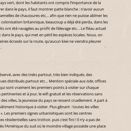
ys vert, dont les habitants ont compris l’importance de la
r dans le pays, il faut montrer patte blanche : n’avoir aucun
s semelles de chaussures etc… afin que rien ne puisse abîmer les
 colonisation britannique, beaucoup a déjà été perdu, dans les
s ont été ravagées au profit de l’élevage etc… Le fléau actuel
ans le pays, qui met en péril les espèces locales. Nous, on
ines écrasés sur la route, qu’aucun kiwi ne viendra pleurer
éservé, avec des treks partout, très bien indiqués, des
ques distribués partout etc… Mention spéciale aux
isite
, offices
 qui sont vraiment les premiers points à visiter sur chaque
s pertinentes et à jour, le wifi gratuit et les réservations sans
des villes, la jeunesse du pays se ressent cruellement. A part à
iment historique à visiter. Plus gênant : toutes les villes
». Les premiers signes urbanisitiques sont les centres
résidentielles sans trottoir, puis c’est fini ! Il n’y a pas de
Après l’Amérique du sud où le moindre village possède une place