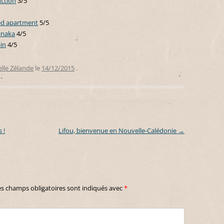
nction
3/5
ed apartment
5/5
anaka
4/5
in
4/5
lle Zélande
le
14/12/2015
.
 !
Lifou, bienvenue en Nouvelle-Calédonie
→
es champs obligatoires sont indiqués avec
*