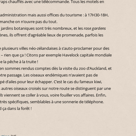
raps chauffés avec une télécommande. Tous les motels en
, administration mais aussi offices du tourisme : à 17H30-18H,
e dimanche on n’ouvre pas du tout.
s jardins botaniques sont très nombreux, et les
rose gardens
es, ils offrent d’agréable lieux de promenade, parfois les
lusieurs villes néo-zélandaises à s’auto-proclamer pour des
» – rien que ça ! Citons par exemple Havelock capitale mondiale
la pêche à la truite !
 en sommes rendus comptes dès la visite du zoo d’Auckland, et
otre passage. Les oiseaux endémiques n’avaient pas de
é d’ailes pour leur échapper. C’est le cas du fameux kiwi,
s autres oiseaux croisés sur notre route se distinguent par une
ls
viennent se coller à vous, voire fouiller vos affaires. Enfin,
 très spécifiques, semblables à une sonnerie de téléphone.
ça dans la forêt !