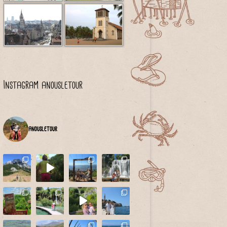
Instagram anousletour
anousletour