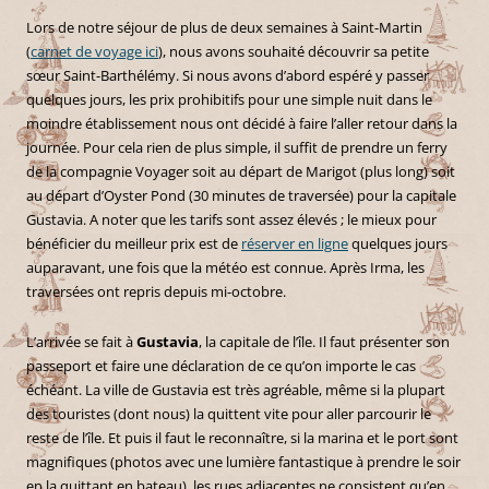
Lors de notre séjour de plus de deux semaines à Saint-Martin
(
carnet de voyage ici
), nous avons souhaité découvrir sa petite
sœur Saint-Barthélémy. Si nous avons d’abord espéré y passer
quelques jours, les prix
prohibitifs pour une simple nuit dans le
moindre établissement nous ont décidé à faire l’aller retour dans la
journée. Pour cela rien de plus simple, il suffit de prendre un ferry
de la compagnie Voyager soit au départ de Marigot (plus long) soit
au départ d’Oyster Pond (30 minutes de traversée) pour la capitale
Gustavia. A noter que les tarifs sont assez élevés ; le mieux pour
bénéficier du meilleur prix est de
réserver en ligne
quelques jours
auparavant, une fois que la météo est connue. Après Irma, les
traversées ont repris depuis mi-octobre.
L’arrivée se fait à
Gustavia
, la capitale de l’île. Il faut présenter son
passeport et faire une déclaration de ce qu’on importe le cas
échéant. La ville de Gustavia est très agréable, même si la plupart
des touristes (dont nous) la quittent vite pour aller parcourir le
reste de l’île. Et puis il faut le reconnaître, si la marina et le port sont
magnifiques (photos avec une lumière fantastique à prendre le soir
en la quittant en bateau), les rues adjacentes ne consistent qu’en