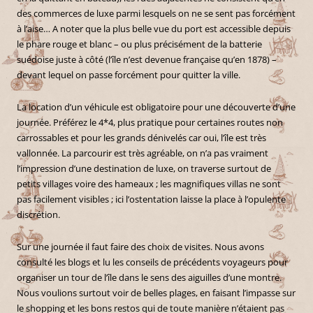
des commerces de luxe parmi lesquels on ne se sent pas forcément
à l’aise… A noter que la plus belle vue du port est accessible depuis
le phare rouge et blanc – ou plus précisément de la batterie
suédoise juste à côté (l’île n’est devenue française qu’en 1878) –
devant lequel on passe forcément pour quitter la ville.
La location d’un véhicule est obligatoire pour une découverte d’une
journée. Préférez le 4*4, plus pratique pour certaines routes non
carrossables et pour les grands dénivelés car oui, l’île est très
vallonnée. La parcourir est très agréable, on n’a pas vraiment
l’impression d’une destination de luxe, on traverse surtout de
petits villages voire des hameaux ; les magnifiques villas ne sont
pas facilement visibles ; ici l’ostentation laisse la place à l’opulente
discrétion.
Sur une journée il faut faire des choix de visites. Nous avons
consulté les blogs et lu les conseils de précédents voyageurs pour
organiser un tour de l’île dans le sens des aiguilles d’une montre.
Nous voulions surtout voir de belles plages, en faisant l’impasse sur
le shopping et les bons restos qui de toute manière n’étaient pas