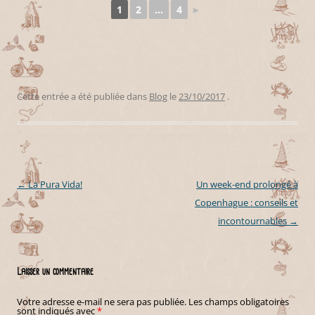
1
2
...
4
►
Cette entrée a été publiée dans
Blog
le
23/10/2017
.
←
La Pura Vida!
Un week-end prolongé à
Navigation des articles
Copenhague : conseils et
incontournables
→
Laisser un commentaire
Votre adresse e-mail ne sera pas publiée.
Les champs obligatoires
sont indiqués avec
*