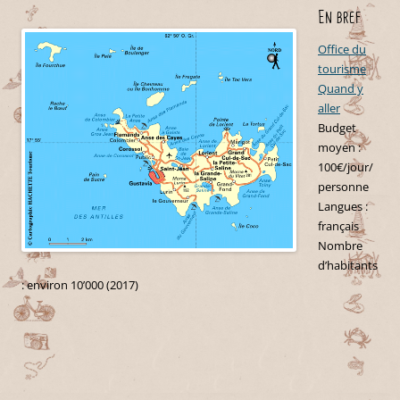
En bref
Office du
tourisme
Quand y
aller
Budget
moyen :
100€/jour/
personne
Langues :
français
Nombre
d’habitants
: environ 10’000 (2017)