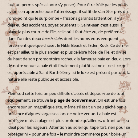
faut un permis spécial pour s’y poser). Pour être frôlé par les petits
avions en approche pour l’atterrissage, il suffit de s’arrêter près du
rond-point qui le surplombe – frissons garantis (attention, il y a
déjà eu des accidents, soyez prudents !). Saint-Jean c’est aussi la
plage la plus courue de l’île, celle où il faut être vu, de préférence
dans l’un des deux
beach clubs
dont les noms vous évoquent
forcément quelque chose : le Nikki Beach et l’Eden Rock. Ce dernier
est par ailleurs le plus ancien et plus célèbre hôtel de l’île, et divise
du haut de son promontoire rocheux la fameuse baie en deux. Lors
de notre venue la baie était finalement plutôt calme et c’est ce qui
est appréciable à Saint Barthélémy : si le luxe est présent partout, la
nature elle reste publique et accessible.
Plein sud cette fois, un peu difficile d’accès et dépourvue de tout
équipement, se trouve la
plage de Gouverneur
. On est une fois
encore sur un magnifique site, même s’il était un peu gâché par la
présence d’algues sargassea lors de notre venue. La baie est
protégée mais la plage est plus profonde qu’ailleurs, offrant un lieu
idéal pour les nageurs. Attention au soleil qui tape fort, rien pour se
protéger ni – pour une fois – le moindre commerce pour boire un