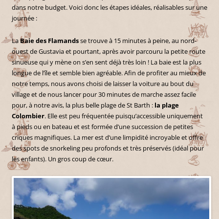
dans notre budget. Voici donc les étapes idéales, réalisables sur une
journée :
La
Baie des Flamands
se trouve à 15 minutes à peine, au nord-
ouest de Gustavia et pourtant, après avoir parcouru la petite route
sinueuse qui y mène on s’en sent déjà très loin ! La baie est la plus
longue de l’île et semble bien agréable. Afin de profiter au mieux de
notre temps, nous avons choisi de laisser la voiture au bout du
village et de nous lancer pour 30 minutes de marche assez facile
pour, à notre avis, la plus belle plage de St Barth :
la plage
Colombier
. Elle est peu fréquentée puisqu’accessible uniquement
à pieds ou en bateau et est formée d’une succession de petites
criques magnifiques. La mer est d’une limpidité incroyable et offre
des spots de snorkeling peu profonds et très préservés (idéal pour
les enfants). Un gros coup de cœur.