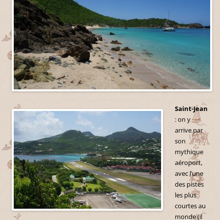
Saint-Jean
: on y
arrive par
son
mythique
aéroport,
avec l’une
des pistes
les plus
courtes au
monde (il