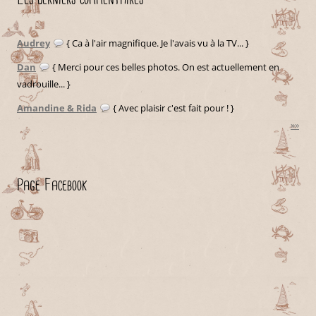
Audrey
{ Ca à l'air magnifique. Je l'avais vu à la TV... }
Dan
{ Merci pour ces belles photos. On est actuellement en
vadrouille... }
Amandine & Rida
{ Avec plaisir c'est fait pour ! }
»»
Page Facebook