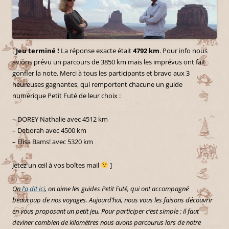
[
Jeu terminé !
La réponse exacte était
4792 km
. Pour info nous
avions prévu un parcours de 3850 km mais les imprévus ont fait
gonfler la note. Merci à tous les participants et bravo aux 3
heureuses gagnantes, qui remportent chacune un guide
numérique Petit Futé de leur choix :
– DOREY Nathalie avec 4512 km
– Deborah avec 4500 km
– Elisa Bams! avec 5320 km
Jetez un œil à vos boîtes mail
]
On
l’a dit ici
, on aime les guides Petit Futé, qui ont accompagné
beaucoup de nos voyages. Aujourd’hui, nous vous les faisons découvrir
en vous proposant un petit jeu. Pour participer c’est simple : il faut
deviner combien de kilomètres nous avons parcourus lors de notre