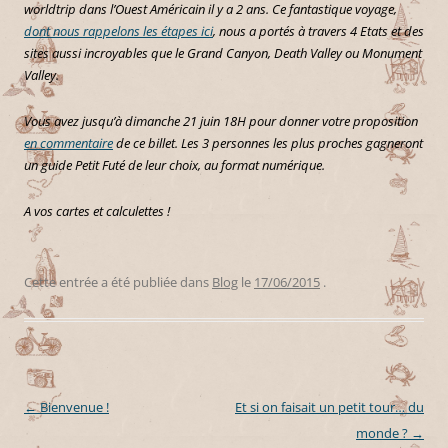
worldtrip dans l’Ouest Américain il y a 2 ans. Ce fantastique voyage,
dont nous rappelons les étapes ici
, nous a portés à travers 4 Etats et des
sites aussi incroyables que le Grand Canyon, Death Valley ou Monument
Valley.
Vous avez jusqu’à dimanche 21 juin 18H pour donner votre proposition
en commentaire
de ce billet. Les 3 personnes les plus proches gagneront
un guide Petit Futé de leur choix, au format numérique.
A vos cartes et calculettes !
Cette entrée a été publiée dans
Blog
le
17/06/2015
.
←
Bienvenue !
Et si on faisait un petit tour… du
Navigation des articles
monde ?
→