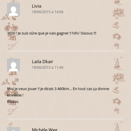
Livia
18/06/2015 à 14:06
3650 ! Je suis sûre que je vais gagner !! hihi ! bisous !!!
Laila Dkair
18/06/2015 à 11:46
Moi je veux jouer !! Je dirais 3 460km… En tout cas ça donne
enviiiiiiie !
Bisous
Michèle Weg