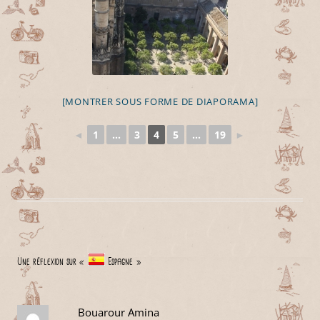
[MONTRER SOUS FORME DE DIAPORAMA]
◄
1
...
3
4
5
...
19
►
Une réflexion sur «
Espagne
»
Bouarour Amina