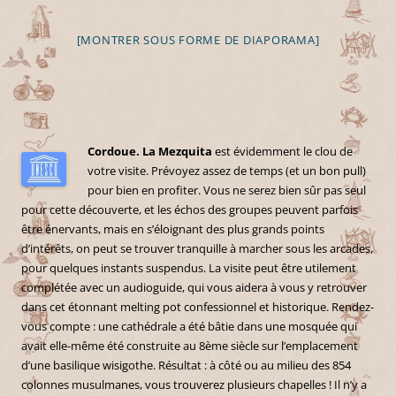
[MONTRER SOUS FORME DE DIAPORAMA]
Cordoue. La Mezquita
est évidemment le clou de
votre visite. Prévoyez assez de temps (et un bon pull)
pour bien en profiter. Vous ne serez bien sûr pas seul
pour cette découverte, et les échos des groupes peuvent parfois
être énervants, mais en s’éloignant des plus grands points
d’intérêts, on peut se trouver tranquille à marcher sous les arcades,
pour quelques instants suspendus. La visite peut être utilement
complétée avec un audioguide, qui vous aidera à vous y retrouver
dans cet étonnant melting pot confessionnel et historique. Rendez-
vous compte : une cathédrale a été bâtie dans une mosquée qui
avait elle-même été construite au 8ème siècle sur l’emplacement
d’une basilique wisigothe. Résultat : à côté ou au milieu des 854
colonnes musulmanes, vous trouverez plusieurs chapelles ! Il n’y a