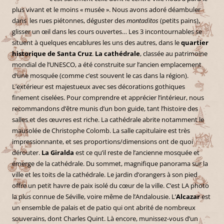
plus vivant et le moins « musée ». Nous avons adoré déambuler
dans les rues piétonnes, déguster des
montaditos
(petits pains),
glisser un œil dans les cours ouvertes… Les 3 incontournables se
situent à quelques encablures les uns des autres, dans le
quartier
historique de Santa Cruz
.
La cathédrale
, classée au patrimoine
mondial de l’UNESCO, a été construite sur l’ancien emplacement
d’une mosquée (comme c’est souvent le cas dans la région).
L’extérieur est majestueux avec ses décorations gothiques
finement ciselées. Pour comprendre et apprécier l’intérieur, nous
recommandons d’être munis d’un bon guide, tant l’histoire des
salles et des œuvres est riche. La cathédrale abrite notamment le
mausolée de Christophe Colomb. La salle capitulaire est très
impressionnante, et ses proportions/dimensions ont de quoi
dérouter.
La Giralda
est ce qu’il reste de l’ancienne mosquée et
émerge de la cathédrale. Du sommet, magnifique panorama sur la
ville et les toits de la cathédrale. Le jardin d’orangers à son pied
offre un petit havre de paix isolé du cœur de la ville. C’est LA photo
la plus connue de Séville, voire même de l’Andalousie. L’
Alcazar
est
un ensemble de palais et de patio qui ont abrité de nombreux
souverains, dont Charles Quint. Là encore, munissez-vous d’un