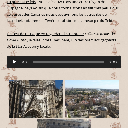
La prochaine fois
: Nous découvrirons une autre région de
l’Espagne, pays voisin que nous connaissons en fait très peu. Pour
ce qui est des Canaries nous découvrirons les autres îles de
l’archipel, notamment Ténérife qui abrite le fameux pic du Teide.
Un peu de musique en regardant les photos ?
Lollare la penas
de
David Bisbal
, le faiseur de tubes ibère, l’un des premiers gagnants
de la Star Academy locale.
Lecteur
00:00
00:00
audio