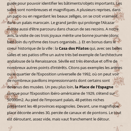
guide pour pouvoir identifier les bâtiments/objets importants. Les
salles sont nombreuses et magnifiques. A plusieurs reprises, dans
un patio ou en regardant les beaux zelliges, on se croit vraiment
dans un palais marocain. Le grand jardin qui prolonge l’Alcazar
mérite aussi d’être parcouru dans chacun de ses recoins. A notre
avis, la visite de ces trois joyaux mérite une bonne journée (donc
bien loin du rythme des tours organisés…). Et en bonus dans le
coeur historique de la ville : la
Casa dos Pilatos
qui, avec ses belles
salles et ses patios offre un autre très bel exemple de l’architecture
andalouse de la Renaissance. Séville est très étendue et offre de
nombreux autres points d’intérêts. Citons pas exemples les arènes
ou le quartier de l’Exposition universelle de 1992, où on peut voir
de nombreux pavillons impressionnants dont certains sont
devenus des musées. Un peu plus loin,
la Place de l’Espagne
conçue pour l’Exposition ibéro-américaine de 1929, s’étend sur
50’000m2. Au pied de l’imposant palais, 48 petites niches
présentent les 48 provinces espagnoles. Devant, une magnifique
place décorée années 30, percée de canaux et de pontons. Le tout
est déroutant, assez vide, mais vaut franchement le détour.