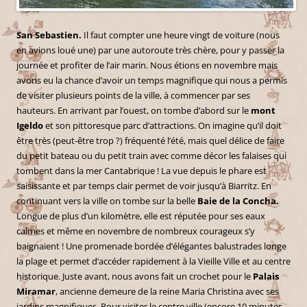
San Sebastien.
Il faut compter une heure vingt de voiture (nous
en avions loué une) par une autoroute très chère, pour y passer la
journée et profiter de l’air marin. Nous étions en novembre mais
avons eu la chance d’avoir un temps magnifique qui nous a permis
de visiter plusieurs points de la ville, à commencer par ses
hauteurs. En arrivant par l’ouest, on tombe d’abord sur le
mont
Igeldo
et son pittoresque parc d’attractions. On imagine qu’il doit
être très (peut-être trop ?) fréquenté l’été, mais quel délice de faire
du petit bateau ou du petit train avec comme décor les falaises qui
tombent dans la mer Cantabrique ! La vue depuis le phare est
saisissante et par temps clair permet de voir jusqu’à Biarritz. En
continuant vers la ville on tombe sur la belle
Baie de la Concha.
Longue de plus d’un kilomètre, elle est réputée pour ses eaux
calmes et même en novembre de nombreux courageux s’y
baignaient ! Une promenade bordée d’élégantes balustrades longe
la plage et permet d’accéder rapidement à la Vieille Ville et au centre
historique. Juste avant, nous avons fait un crochet pour le
Palais
Miramar
, ancienne demeure de la reine Maria Christina avec ses
jardins magnifiques. Pour visiter le centre ville (encore 10 minutes