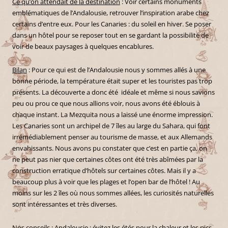
Ce qu’on attendait de la destination
: Voir certains monuments
emblématiques de l’Andalousie, retrouver l’inspiration arabe chez
certains d’entre eux. Pour les Canaries : du soleil en hiver. Se poser
dans un hôtel pour se reposer tout en se gardant la possibilité de
voir de beaux paysages à quelques encablures.
Bilan
: Pour ce qui est de l’Andalousie nous y sommes allés à une
bonne période, la température était super et les touristes pas trop
présents. La découverte a donc été idéale et même si nous savions
peu ou prou ce que nous allions voir, nous avons été éblouis à
chaque instant. La Mezquita nous a laissé une énorme impression.
Les Canaries sont un archipel de 7 îles au large du Sahara, qui font
irrémédiablement penser au tourisme de masse, et aux Allemands
envahissants. Nous avons pu constater que c’est en partie ça, on
ne peut pas nier que certaines côtes ont été très abîmées par la
construction erratique d’hôtels sur certaines côtes. Mais il y a
beaucoup plus à voir que les plages et l’open bar de l’hôtel ! Au
moins sur les 2 îles où nous sommes allées, les curiosités naturelles
sont intéressantes et très diverses.
Nos conseils
: Andalousie : évitez les étés pour la chaleur et les pics