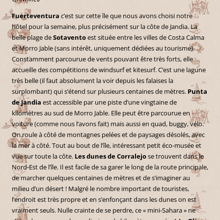
Fuerteventura
c’est sur cette île que nous avons choisi notre
hôtel pour la semaine, plus précisément sur la côte de Jandia. La
belle plage de
Sotavento
est située entre les villes de Costa Calma
et Morro Jable (sans intérêt, uniquement dédiées au tourisme).
Constamment parcourue de vents pouvant être très forts, elle
accueille des compétitions de windsurf et kitesurf. C’est une lagune
très belle (il faut absolument la voir depuis les falaises la
surplombant) qui s’étend sur plusieurs centaines de mètres.
Punta
de Jandia
est accessible par une piste d’une vingtaine de
kilomètres au sud de Morro Jable. Elle peut être parcourue en
voiture (comme nous l’avons fait) mais aussi en quad, buggy, vélo.
On roule à côté de montagnes pelées et de paysages désolés, avec
la mer à côté. Tout au bout de l’île, intéressant petit éco-musée et
vue sur toute la côte.
Les dunes de Corralejo
se trouvent dans le
Nord-Est de l’île. Il est facile de sa garer le long de la route principale,
de marcher quelques centaines de mètres et de s’imaginer au
milieu d’un désert ! Malgré le nombre important de touristes,
l’endroit est très propre et en s’enfonçant dans les dunes on est
vraiment seuls. Nulle crainte de se perdre, ce « mini-Sahara » ne