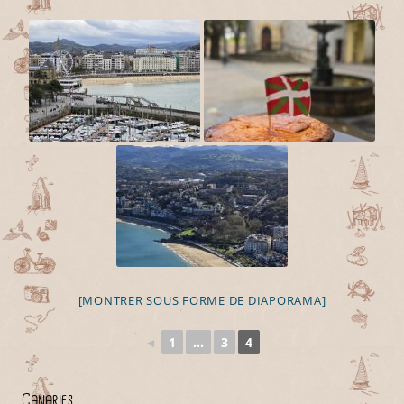
[MONTRER SOUS FORME DE DIAPORAMA]
◄
1
...
3
4
Canaries