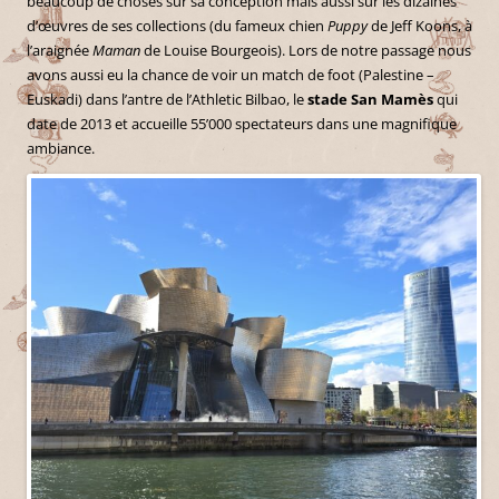
beaucoup de choses sur sa conception mais aussi sur les dizaines
d’œuvres de ses collections (du fameux chien
Puppy
de Jeff Koons, à
l’araignée
Maman
de Louise Bourgeois). Lors de notre passage nous
avons aussi eu la chance de voir un match de foot (Palestine –
Euskadi) dans l’antre de l’Athletic Bilbao, le
stade San Mamès
qui
date de 2013 et accueille 55’000 spectateurs dans une magnifique
ambiance.