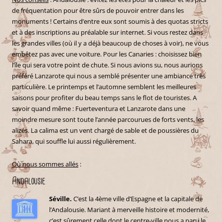
de fréquentation pour être sûrs de pouvoir entrer dans les
monuments ! Certains d’entre eux sont soumis à des quotas stricts
et à des inscriptions au préalable sur internet. Si vous restez dans
les grandes villes (où il y a déjà beaucoup de choses à voir), ne vous
embêtez pas avec une voiture. Pour les Canaries : choisissez bien
l’île qui sera votre point de chute. Si nous avions su, nous aurions
préféré Lanzarote qui nous a semblé présenter une ambiance très
particulière. Le printemps et l’automne semblent les meilleures
saisons pour profiter du beau temps sans le flot de touristes. A
savoir quand même : Fuerteventura et Lanzarote dans une
moindre mesure sont toute l’année parcourues de forts vents, les
alizés. La calima est un vent chargé de sable et de poussières du
Sahara, qui souffle lui aussi régulièrement.
Où nous sommes allés
:
Andalousie
Séville.
C’est la 4ème ville d’Espagne et la capitale de
l’Andalousie. Mariant à merveille histoire et modernité,
c’est sûrement celle dont le centre-ville nous a paru le