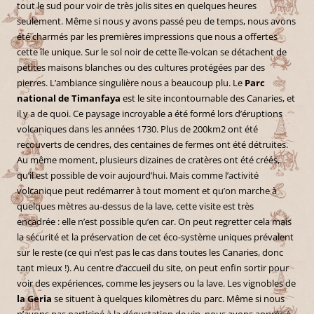
tout le sud pour voir de très jolis sites en quelques heures
seulement. Même si nous y avons passé peu de temps, nous avons
été charmés par les premières impressions que nous a offertes
cette île unique. Sur le sol noir de cette île-volcan se détachent de
petites maisons blanches ou des cultures protégées par des
pierres. L’ambiance singulière nous a beaucoup plu. Le
Parc
national de Timanfaya
est le site incontournable des Canaries, et
il y a de quoi. Ce paysage incroyable a été formé lors d’éruptions
volcaniques dans les années 1730. Plus de 200km2 ont été
recouverts de cendres, des centaines de fermes ont été détruites.
Au même moment, plusieurs dizaines de cratères ont été créés,
qu’il est possible de voir aujourd’hui. Mais comme l’activité
volcanique peut redémarrer à tout moment et qu’on marche à
quelques mètres au-dessus de la lave, cette visite est très
encadrée : elle n’est possible qu’en car. On peut regretter cela mais
la sécurité et la préservation de cet éco-système uniques prévalent
sur le reste (ce qui n’est pas le cas dans toutes les Canaries, donc
tant mieux !). Au centre d’accueil du site, on peut enfin sortir pour
voir des expériences, comme les jeysers ou la lave. Les vignobles de
la Geria
se situent à quelques kilomètres du parc. Même si nous