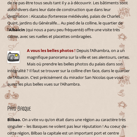
de ne pas être tous seuls tant il y a à découvrir. Les bâtiments sont
aussi divers dans leur date de construction que dans leur
destination : Alcazaba (forteresse médiévale), palais de Charles
Quint, jardins du Généralife… Au pied de la colline, le quartier de
l’
Albaicin
(qui nous a paru peu fréquenté) offre une visite très
calme, avec ses ruelles et placettes ombragées.
A vous les belles photos !
Depuis l’Alhambra, on a un
magnifique panorama sur la ville et ses alentours, certes.
Mais où prendre les belles photos du palais dans son
intégralité ? Il faut se trouver sur la colline d’en face, dans le quartier
de l’Albaicin. C’est précisément du mirador San Nicolas que vous
aurez les plus belles vues sur l’Alhambra.
Pays Basque
Bilbao.
On a vite vu qu’on était dans une région au caractère très
singulier – les Basques ne volent pas leur réputation ! Au coeur de
cette région, Bilbao la capitale est un important port et centre