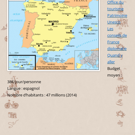
Office du
tourisme
Patrimoine
Unesco
Les
conseils de
France
diplomatie
Quand y
aller
Budget
moyen :
38€/jour/personne
Langue : espagnol
Nombre d’habitants : 47 millions (2014)