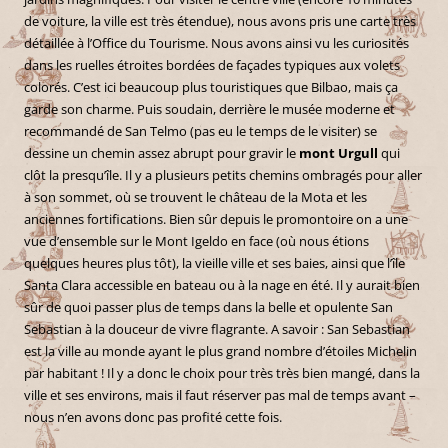
de voiture, la ville est très étendue), nous avons pris une carte très
détaillée à l’Office du Tourisme. Nous avons ainsi vu les curiosités
dans les ruelles étroites bordées de façades typiques aux volets
colorés. C’est ici beaucoup plus touristiques que Bilbao, mais ça
garde son charme. Puis soudain, derrière le musée moderne et
recommandé de San Telmo (pas eu le temps de le visiter) se
dessine un chemin assez abrupt pour gravir le
mont Urgull
qui
clôt la presqu’île. Il y a plusieurs petits chemins ombragés pour aller
à son sommet, où se trouvent le château de la Mota et les
anciennes fortifications. Bien sûr depuis le promontoire on a une
vue d’ensemble sur le Mont Igeldo en face (où nous étions
quelques heures plus tôt), la vieille ville et ses baies, ainsi que l’île
Santa Clara accessible en bateau ou à la nage en été. Il y aurait bien
sûr de quoi passer plus de temps dans la belle et opulente San
Sebastian à la douceur de vivre flagrante. A savoir : San Sebastian
est la ville au monde ayant le plus grand nombre d’étoiles Michelin
par habitant ! Il y a donc le choix pour très très bien mangé, dans la
ville et ses environs, mais il faut réserver pas mal de temps avant –
nous n’en avons donc pas profité cette fois.