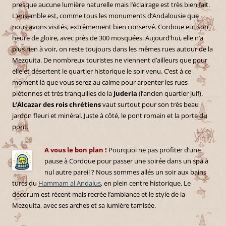
presque aucune lumière naturelle mais l’éclairage est très bien fait.
L’ensemble est, comme tous les monuments d’Andalousie que
nous avons visités, extrêmement bien conservé. Cordoue eut son
heure de gloire, avec près de 300 mosquées. Aujourd’hui, elle n’a
plus rien à voir, on reste toujours dans les mêmes rues autour de la
Mezquita. De nombreux touristes ne viennent d’ailleurs que pour
elle et désertent le quartier historique le soir venu. C’est à ce
moment là que vous serez au calme pour arpenter les rues
piétonnes et très tranquilles de la
Juderia
(l’ancien quartier juif).
L’Alcazar des rois chrétiens
vaut surtout pour son très beau
jardon fleuri et minéral. Juste à côté, le pont romain et la porte du
pont.
A vous le bon plan !
Pourquoi ne pas profiter d’une
pause à Cordoue pour passer une soirée dans un spa à
nul autre pareil ? Nous sommes allés un soir aux bains
turcs du
Hammam al Andalus
, en plein centre historique. Le
décorum est récent mais recrée l’ambiance et le style de la
Mezquita, avec ses arches et sa lumière tamisée.