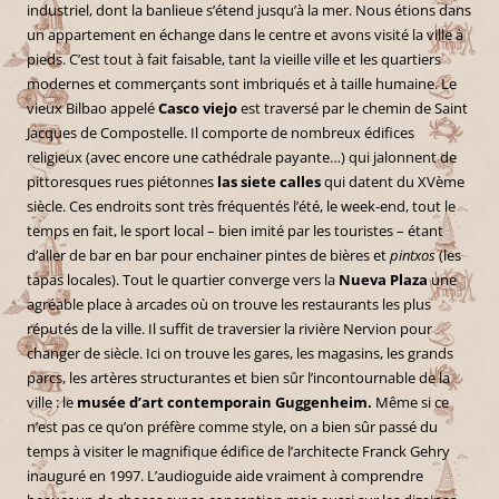
industriel, dont la banlieue s’étend jusqu’à la mer. Nous étions dans
un appartement en échange dans le centre et avons visité la ville à
pieds. C’est tout à fait faisable, tant la vieille ville et les quartiers
modernes et commerçants sont imbriqués et à taille humaine. Le
vieux Bilbao appelé
Casco viejo
est traversé par le chemin de Saint
Jacques de Compostelle. Il comporte de nombreux édifices
religieux (avec encore une cathédrale payante…) qui jalonnent de
pittoresques rues piétonnes
las siete calles
qui datent du XVème
siècle. Ces endroits sont très fréquentés l’été, le week-end, tout le
temps en fait, le sport local – bien imité par les touristes – étant
d’aller de bar en bar pour enchainer pintes de bières et
pintxos
(les
tapas locales). Tout le quartier converge vers la
Nueva Plaza
une
agréable place à arcades où on trouve les restaurants les plus
réputés de la ville. Il suffit de traversier la rivière Nervion pour
changer de siècle. Ici on trouve les gares, les magasins, les grands
parcs, les artères structurantes et bien sûr l’incontournable de la
ville : le
musée d’art contemporain Guggenheim.
Même si ce
n’est pas ce qu’on préfère comme style, on a bien sûr passé du
temps à visiter le magnifique édifice de l’architecte Franck Gehry
inauguré en 1997. L’audioguide aide vraiment à comprendre