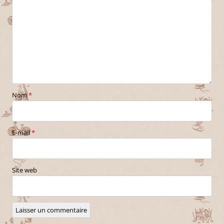
Nom
*
E-mail
*
Site web