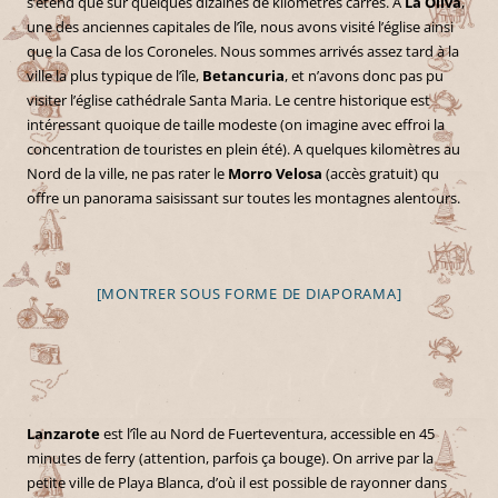
s’étend que sur quelques dizaines de kilomètres carrés. A
La Oliva
,
une des anciennes capitales de l’île, nous avons visité l’église ainsi
que la Casa de los Coroneles. Nous sommes arrivés assez tard à la
ville la plus typique de l’île,
Betancuria
, et n’avons donc pas pu
visiter l’église cathédrale Santa Maria. Le centre historique est
intéressant quoique de taille modeste (on imagine avec effroi la
concentration de touristes en plein été). A quelques kilomètres au
Nord de la ville, ne pas rater le
Morro Velosa
(accès gratuit) qu
offre un panorama saisissant sur toutes les montagnes alentours.
[MONTRER SOUS FORME DE DIAPORAMA]
Lanzarote
est l’île au Nord de Fuerteventura, accessible en 45
minutes de ferry (attention, parfois ça bouge). On arrive par la
petite ville de Playa Blanca, d’où il est possible de rayonner dans