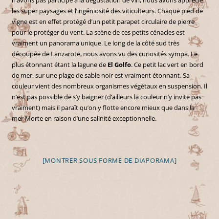
n’avons pas participé à la dégustation de vin, nous avons apprécié
les super paysages et l’ingéniosité des viticulteurs. Chaque pied de
vigne est en effet protégé d’un petit parapet circulaire de pierre
pour le protéger du vent. La scène de ces petits cénacles est
vraiment un panorama unique. Le long de la côté sud très
découpée de Lanzarote, nous avons vu des curiosités sympa. Le
plus étonnant étant la lagune de
El Golfo
. Ce petit lac vert en bord
de mer, sur une plage de sable noir est vraiment étonnant. Sa
couleur vient des nombreux organismes végétaux en suspension. Il
n’est pas possible de s’y baigner (d’ailleurs la couleur n’y invite pas
vraiment) mais il paraît qu’on y flotte encore mieux que dans la
mer Morte en raison d’une salinité exceptionnelle.
[MONTRER SOUS FORME DE DIAPORAMA]