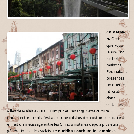
Chinatow
n.
C’est ici
que vous
trouverez
les belles
maisons
Peranakan,
présentes
uniqueme
nt ici et
dans
certaines
villes de Malaisie (Kualu Lumpur et Penang). Cette culture
(l’architecture, mais c’est aussi une cuisine, des costumes etc…) est
en fait un métissage entre les Chinois installés depuis plusieurs
générations et les Malais. Le
Buddha Tooth Relic Temple
est