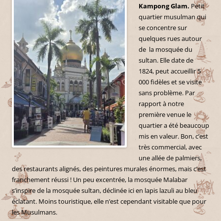
Kampong Glam.
Petit
quartier musulman qui
se concentre sur
quelques rues autour
de la mosquée du
sultan. Elle date de
1824, peut accueillir 5
000 fidèles et se visite
sans problème. Par
rapport à notre
première venue le
quartier a été beaucoup
mis en valeur. Bon, c’est
très commercial, avec
une allée de palmiers,
des restaurants alignés, des peintures murales énormes, mais c’est
franchement réussi ! Un peu excentrée, la mosquée Malabar
s’inspire de la mosquée sultan, déclinée ici en lapis lazuli au bleu
éclatant. Moins touristique, elle n’est cependant visitable que pour
les Musulmans.