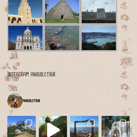
Instagram anousletour
anousletour