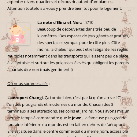
arpenter divers quartiers et découvrir autant d’ambiances.
Attention toutefois à vous y prendre bien tôt pour le logement.
La note d’Elina et Nora
: 7/10
Beaucoup de découvertes dans très peu de
kilomètres ! Des espaces de jeux géants et gratuits,
des spectacles sympas pour le côté plus. Côté
moins, la chaleur qui peut être fatigante, les règles
multiples notamment dans les transports qui laissent peu de place
à la fantaisie et surtout les prix assez élevés qui obligent les parents
à parfois dire non (mais gentiment !)
Où nous sommes allés
:
L’aéroport Changi
. Ça tombe bien, c’est par là qu’on arrive ! C’est
l’un des plus grands et modernes du monde. Chacun des 3
terminaux a ses attractions, ses coins et jardins. Nous avons mis un
peu de temps à comprendre que le
Jewel
, la fameuse plus grande
fontaine intérieure du monde, est en fait en dehors de l’aéroport.
Elle est située dans le centre commercial du même nom, accessible