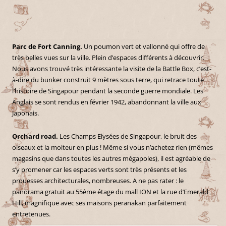
Parc de Fort Canning.
Un poumon vert et vallonné qui offre de
très belles vues sur la ville. Plein d’espaces différents à découvrir.
Nous avons trouvé très intéressante la visite de la Battle Box, c’est-
à-dire du bunker construit 9 mètres sous terre, qui retrace toute
l’histoire de Singapour pendant la seconde guerre mondiale. Les
Anglais se sont rendus en février 1942, abandonnant la ville aux
Japonais.
Orchard road.
Les Champs Elysées de Singapour, le bruit des
oiseaux et la moiteur en plus ! Même si vous n’achetez rien (mêmes
magasins que dans toutes les autres mégapoles), il est agréable de
s’y promener car les espaces verts sont très présents et les
prouesses architecturales, nombreuses. A ne pas rater : le
panorama gratuit au 55ème étage du mall ION et la rue d’Emerald
Hill, magnifique avec ses maisons peranakan parfaitement
entretenues.