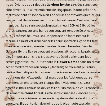
nous rêvions de voir depuis :
Gardens by the bay
. Ces
supertrees
sont devenus un autre emblème de Singapour. Ils font près de 50
mètres de haut et sont couverts de cellules photovoltaïques, ce qui
leur permet de s’allumer en douceur la nuit venue. C’est vraiment
magique… Le soir un spectacle gratuit a lieu à 20H et 21H, où les
arbres dansent sur une bande son souvent renouvelée. A noter
qu’aux mêmes heures a lieu un spectacle de fontaines sur la
marina. Le must est d’enchainer les deux spectacles, ça se fait très
bien, avec une vingtaine de minutes de marche entre. Dans le
Gardens By the Bay se trouvent plusieurs attractions. Le prix assez
élevé imposera un choix. Nous avons décidé d’aller dans les 2
serres gigantesques. Tout d’abord le
Flower Dome
: dans un climat
sec et méditerranée (du coup il y fait frais) se trouvent plusieurs
jardins thématiques. Notamment une énorme collection de roses –
pour nous rien d’exceptionnel, mais pour les Asiatiques qui se
prennent en photo devant chaque fleur, visiblement si. C’est
agréable, mais si vous ne deviez faire qu’un choix, on vous conseille
clairement la
Cloud Forest.
Cette serre climatisée – encore plus
haute que sa voisine – recrée un écosystème de haute altitude
tropicale. Elle abrite rien de moins que la plus haute cascade