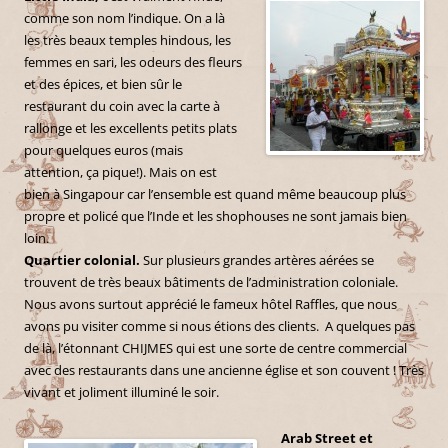
comme son nom l’indique. On a là
les très beaux temples hindous, les
femmes en sari, les odeurs des fleurs
et des épices, et bien sûr le
restaurant du coin avec la carte à
rallonge et les excellents petits plats
pour quelques euros (mais
attention, ça pique!). Mais on est
bien à Singapour car l’ensemble est quand même beaucoup plus
propre et policé que l’Inde et les shophouses ne sont jamais bien
loin.
Quartier colonial.
Sur plusieurs grandes artères aérées se
trouvent de très beaux bâtiments de l’administration coloniale.
Nous avons surtout apprécié le fameux hôtel Raffles, que nous
avons pu visiter comme si nous étions des clients. A quelques pas
de là, l’étonnant CHIJMES qui est une sorte de centre commercial
avec des restaurants dans une ancienne église et son couvent ! Très
vivant et joliment illuminé le soir.
Arab Street et