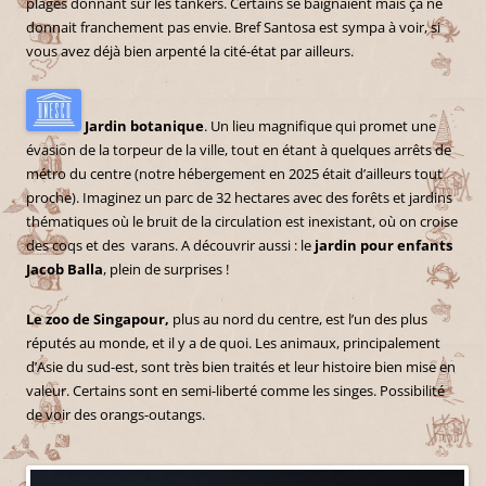
plages donnant sur les tankers. Certains se baignaient mais ça ne
donnait franchement pas envie. Bref Santosa est sympa à voir, si
vous avez déjà bien arpenté la cité-état par ailleurs.
Jardin botanique
. Un lieu magnifique qui promet une
évasion de la torpeur de la ville, tout en étant à quelques arrêts de
métro du centre (notre hébergement en 2025 était d’ailleurs tout
proche). Imaginez un parc de 32 hectares avec des forêts et jardins
thématiques où le bruit de la circulation est inexistant, où on croise
des coqs et des varans. A découvrir aussi : le
jardin pour enfants
Jacob Balla
, plein de surprises !
Le zoo de Singapour,
plus au nord du centre, est l’un des plus
réputés au monde, et il y a de quoi. Les animaux, principalement
d’Asie du sud-est, sont très bien traités et leur histoire bien mise en
valeur. Certains sont en semi-liberté comme les singes. Possibilité
de voir des orangs-outangs.