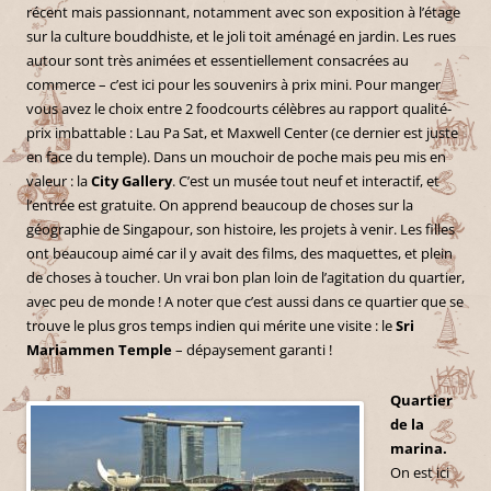
récent mais passionnant, notamment avec son exposition à l’étage
sur la culture bouddhiste, et le joli toit aménagé en jardin. Les rues
autour sont très animées et essentiellement consacrées au
commerce – c’est ici pour les souvenirs à prix mini. Pour manger
vous avez le choix entre 2 foodcourts célèbres au rapport qualité-
prix imbattable : Lau Pa Sat, et Maxwell Center (ce dernier est juste
en face du temple). Dans un mouchoir de poche mais peu mis en
valeur : la
City Gallery
. C’est un musée tout neuf et interactif, et
l’entrée est gratuite. On apprend beaucoup de choses sur la
géographie de Singapour, son histoire, les projets à venir. Les filles
ont beaucoup aimé car il y avait des films, des maquettes, et plein
de choses à toucher. Un vrai bon plan loin de l’agitation du quartier,
avec peu de monde ! A noter que c’est aussi dans ce quartier que se
trouve le plus gros temps indien qui mérite une visite : le
Sri
Mariammen Temple
– dépaysement garanti !
Quartier
de la
marina.
On est ici