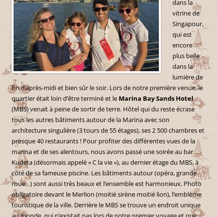
dans la
vitrine de
Singapour,
qui est
encore
plus belle
dans la
lumière de
fin d’après-midi et bien sûr le soir. Lors de notre première venue, le
quartier était loin d’être terminé et le
Marina Bay Sands Hotel
(MBS) venait à peine de sortir de terre. Hôtel qui du reste écrase
tous les autres bâtiments autour de la Marina avec son
architecture singulière (3 tours de 55 étages), ses 2 500 chambres et
presque 40 restaurants ! Pour profiter des différentes vues de la
marina et de ses alentours, nous avons passé une soirée au bar
Kudeta (désormais appelé « C la vie »), au dernier étage du MBS, à
côté de sa fameuse piscine. Les bâtiments autour (opéra, grande
roue…) sont aussi très beaux et l’ensemble est harmonieux. Photo
obligatoire devant le Merlion (moitié sirène moitié lion), l’emblème
touristique de la ville. Derrière le MBS se trouve un endroit unique
au monde, qui n’existait pas lors de notre premier voyage et que