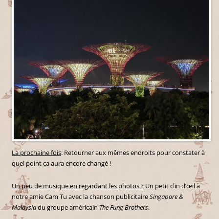
La prochaine fois
: Retourner aux mêmes endroits pour constater à
quel point ça aura encore changé !
Un peu de musique en regardant les photos ?
Un petit clin d’œil à
notre amie Cam Tu avec la chanson publicitaire
Singapore &
Malaysia
du groupe américain
The Fung Brothers
.