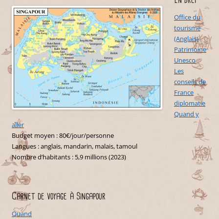
Office du
tourisme
(Anglais)
Patrimoine
Unesco
Les
conseils de
France
diplomatie
Quand y
aller
Budget moyen : 80€/jour/personne
Langues : anglais, mandarin, malais, tamoul
Nombre d’habitants : 5,9 millions (2023)
Carnet de voyage à Singapour
Quand