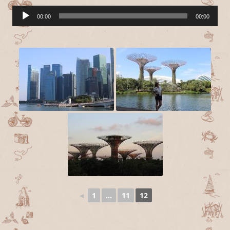
Lecteur
00:00
00:00
audio
◄
1
...
11
12