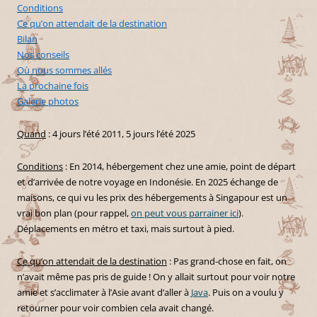
Conditions
Ce qu’on attendait de la destination
Bilan
Nos conseils
Où nous sommes allés
La prochaine fois
Galerie photos
Quand
: 4 jours l’été 2011, 5 jours l’été 2025
Conditions
: En 2014, hébergement chez une amie, point de départ
et d’arrivée de notre voyage en Indonésie. En 2025 échange de
maisons, ce qui vu les prix des hébergements à Singapour est un
vrai bon plan (pour rappel,
on peut vous parrainer ici
).
Déplacements en métro et taxi, mais surtout à pied.
Ce qu’on attendait de la destination
: Pas grand-chose en fait, on
n’avait même pas pris de guide ! On y allait surtout pour voir notre
amie et s’acclimater à l’Asie avant d’aller à
Java
. Puis on a voulu y
retourner pour voir combien cela avait changé.