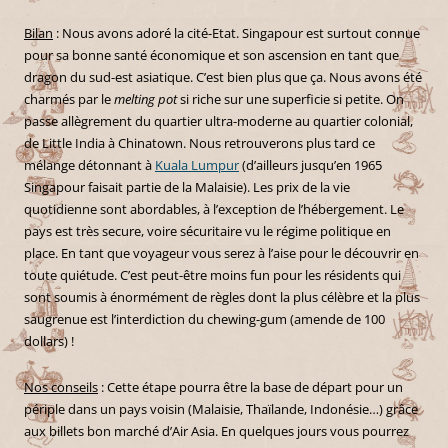
Bilan
: Nous avons adoré la cité-Etat. Singapour est surtout connue
pour sa bonne santé économique et son ascension en tant que
dragon du sud-est asiatique. C’est bien plus que ça. Nous avons été
charmés par le
melting pot
si riche sur une superficie si petite. On
passe allègrement du quartier ultra-moderne au quartier colonial,
de Little India à Chinatown. Nous retrouverons plus tard ce
mélange détonnant à
Kuala Lumpur
(d’ailleurs jusqu’en 1965
Singapour faisait partie de la Malaisie). Les prix de la vie
quotidienne sont abordables, à l’exception de l’hébergement. Le
pays est très secure, voire sécuritaire vu le régime politique en
place. En tant que voyageur vous serez à l’aise pour le découvrir en
toute quiétude. C’est peut-être moins fun pour les résidents qui
sont soumis à énormément de règles dont la plus célèbre et la plus
saugrenue est l’interdiction du chewing-gum (amende de 100
dollars) !
Nos conseils
: Cette étape pourra être la base de départ pour un
périple dans un pays voisin (Malaisie, Thaïlande, Indonésie…) grâce
aux billets bon marché d’Air Asia. En quelques jours vous pourrez