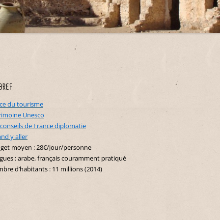
Maroc
Belgique
Nouvelle-Zélande
Costa Rica
Indonésie
Sénégal
Croatie
Cuba
Polynésie française
Japon
Tunisie
Danemark
Équateur
Liban
Espagne
Etats-Unis
Malaisie
Hongrie
Guadeloupe
Oman
bref
Italie
Martinique
Philippines
ice du tourisme
Malte
Mexique
rimoine Unesco
Singapour
Monténégro
 conseils de France diplomatie
Pérou
Thaïlande
nd y aller
Portugal
République Dominicaine
get moyen : 28€/jour/personne
gues : arabe, français couramment pratiqué
Slovénie
Saint-Martin
bre d’habitants : 11 millions (2014)
Suisse