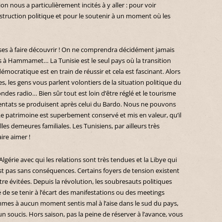
on nous a particulièrement incités à y aller : pour voir
truction politique et pour le soutenir à un moment où les
esses à faire découvrir ! On ne comprendra décidément jamais
les à Hammamet… La Tunisie est le seul pays où la transition
mocratique est en train de réussir et cela est fascinant. Alors
s, les gens vous parlent volontiers de la situation politique du
es radio… Bien sûr tout est loin d’être réglé et le tourisme
tentats se produisent après celui du Bardo. Nous ne pouvons
Le patrimoine est superbement conservé et mis en valeur, qu’il
es demeures familiales. Les Tunisiens, par ailleurs très
ire aimer !
’Algérie avec qui les relations sont très tendues et la Libye qui
est pas sans conséquences. Certains foyers de tension existent
tre évitées. Depuis la révolution, les soubresauts politiques
llé de se tenir à l’écart des manifestations ou des meetings
ommes à aucun moment sentis mal à l’aise dans le sud du pays,
un soucis. Hors saison, pas la peine de réserver à l’avance, vous