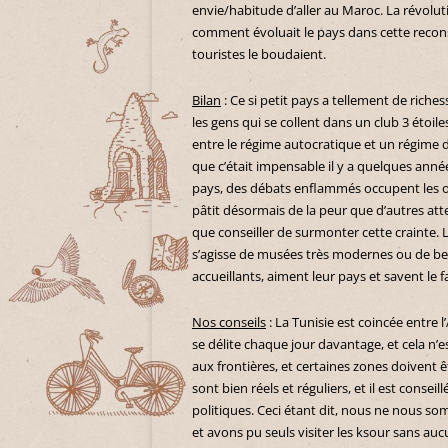
envie/habitude d’aller au Maroc. La révoluti
comment évoluait le pays dans cette recons
touristes le boudaient.
Bilan
: Ce si petit pays a tellement de rich
les gens qui se collent dans un club 3 étoi
entre le régime autocratique et un régime dé
que c’était impensable il y a quelques année
pays, des débats enflammés occupent les ond
pâtit désormais de la peur que d’autres at
que conseiller de surmonter cette crainte. 
s’agisse de musées très modernes ou de bell
accueillants, aiment leur pays et savent le fa
Nos conseils
: La Tunisie est coincée entre l
se délite chaque jour davantage, et cela n’
aux frontières, et certaines zones doivent ê
sont bien réels et réguliers, et il est consei
politiques. Ceci étant dit, nous ne nous s
et avons pu seuls visiter les ksour sans auc