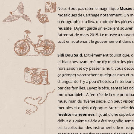
Ne surtout pas rater le magnifique
Musée 
mosaïques de Carthage notamment. On met 
scénographie du lieu, on admire les pièces 
réussite ! [Ayant gardé un excellent souve
l’attentat de mars 2015. Le musée a rouvert
tout en soutenant le gouvernement dans s
Sidi Bou Said.
Extrêmement touristique, on 
et blanches avant même d’y mettre les pied
hors saison et d’y passer la nuit, vous décou
ça grimpe) s’accrochent quelques rues et ru
changeante. Il y a peu d’hôtels à l’intérieur
par des familles. Levez la tête, sentez les o
moucharabieh ! A l’entrée de la rue principa
musulman du 18ème siècle. On peut visiter à
meubles et objets d’époque. Autre belle d
méditerranéennes
. Il jouit d’une superb
début du 20ème siècle a été magnifiquemen
est la collection des instruments de musiq