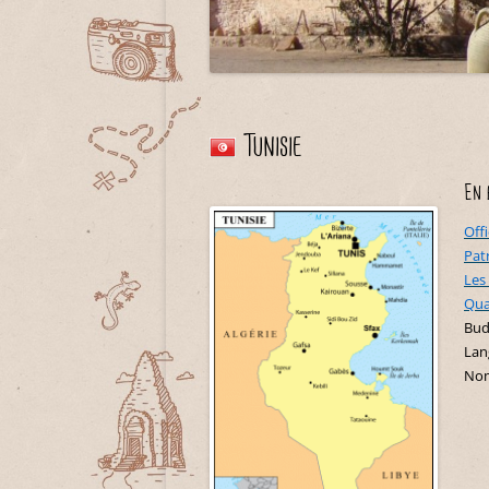
Tunisie
En 
Off
Pat
Les
Qua
Bud
Lan
Nom