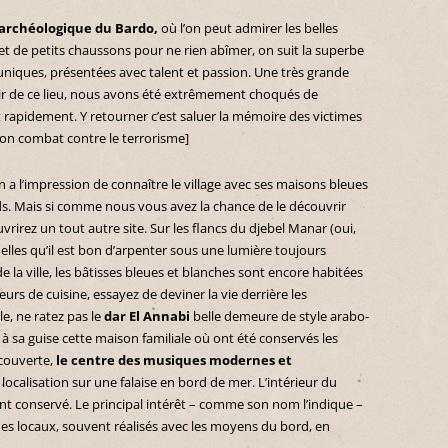
archéologique du Bardo,
où l’on peut admirer les belles
de petits chaussons pour ne rien abîmer, on suit la superbe
uniques, présentées avec talent et passion. Une très grande
nir de ce lieu, nous avons été extrêmement choqués de
 rapidement. Y retourner c’est saluer la mémoire des victimes
on combat contre le terrorisme]
a l’impression de connaître le village avec ses maisons bleues
s. Mais si comme nous vous avez la chance de le découvrir
vrirez un tout autre site. Sur les flancs du djebel Manar (oui,
elles qu’il est bon d’arpenter sous une lumière toujours
 de la ville, les bâtisses bleues et blanches sont encore habitées
deurs de cuisine, essayez de deviner la vie derrière les
le, ne ratez pas le
dar El Annabi
belle demeure de style arabo-
 sa guise cette maison familiale où ont été conservés les
écouverte,
le centre des musiques modernes et
e localisation sur une falaise en bord de mer. L’intérieur du
t conservé. Le principal intérêt – comme son nom l’indique –
ues locaux, souvent réalisés avec les moyens du bord, en