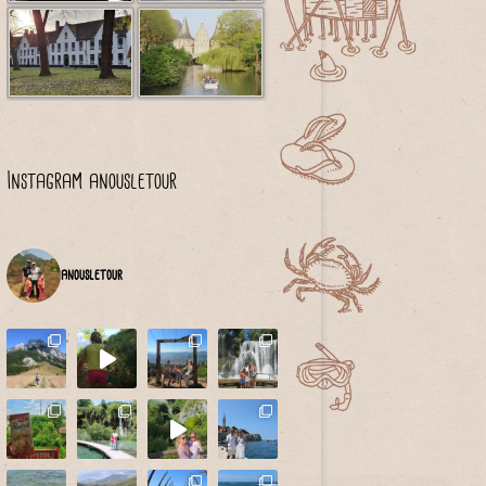
Instagram anousletour
anousletour