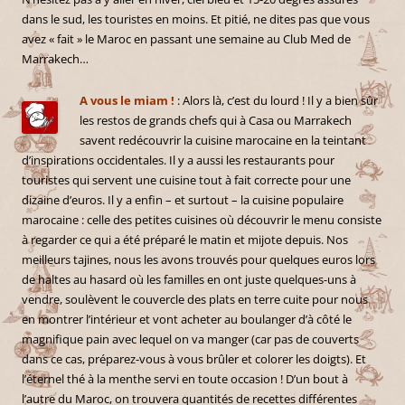
dans le sud, les touristes en moins. Et pitié, ne dites pas que vous
avez « fait » le Maroc en passant une semaine au Club Med de
Marrakech…
A vous le miam !
: Alors là, c’est du lourd ! Il y a bien sûr
les restos de grands chefs qui à Casa ou Marrakech
savent redécouvrir la cuisine marocaine en la teintant
d’inspirations occidentales. Il y a aussi les restaurants pour
touristes qui servent une cuisine tout à fait correcte pour une
dizaine d’euros. Il y a enfin – et surtout – la cuisine populaire
marocaine : celle des petites cuisines où découvrir le menu consiste
à regarder ce qui a été préparé le matin et mijote depuis. Nos
meilleurs tajines, nous les avons trouvés pour quelques euros lors
de haltes au hasard où les familles en ont juste quelques-uns à
vendre, soulèvent le couvercle des plats en terre cuite pour nous
en montrer l’intérieur et vont acheter au boulanger d’à côté le
magnifique pain avec lequel on va manger (car pas de couverts
dans ce cas, préparez-vous à vous brûler et colorer les doigts). Et
l’éternel thé à la menthe servi en toute occasion ! D’un bout à
l’autre du Maroc, on trouvera quantités de recettes différentes