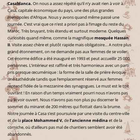
Casablanca.
On nous a assez répété qu’il n’y avait rien à voir à
Casa, capitale économique du pays, une des plus grandes
métropoles d’Afrique. Nous y avons quand même passé une
journée. C’est vrai que ce n’est a priori pas à l’image du reste du
Maroc. Très bruyant, très étendu et surtout moderne. Quelques
curiosités quand même, comme la magnifique
mosquée Hassan
II
. Visite assez chère et plutôt rapide mais obligatoire… A notre plus
grand étonnement, on ne demande pas aux femmes de se voiler.
Cet énorme édifice a été inauguré en 1993 et peut accueillir 25 000
personnes. L’intérieur est raffiné et très harmonieux avec un parti
pris presque œcuménique : la forme de la salle de prière évoque
une cathédrale tandis que l’emplacement réservé aux femmes
reprend l’idée de la mezzanine des synagogues. Le must est le toit
ouvrant ! En raison d’un temps vraiment pourri nous n’avons pas
pu le voir ouvert. Nous n’avons pas non plus pu discerner le
sommet du minaret de 200 mètres qui flottait dans la brume.
Notre journée à Casa s’est poursuivie par une visite du centre-ville
et de la
place Mohammed V,
de
l’ancienne médina
et de la
corniche, où d’ailleurs pas mal de chantiers semblent avoir été
abandonnés.