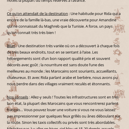
hôtels la plupart du temps réservés à l’avance.
Ce qu’on attendait de la destination
: Une habitude pour Rida qui a
encore de la famille là-bas, une vraie découverte pour Amandine
qui ne connaissait du Maghreb que la Tunisie. A force, un pays
qu’on connait très très bien !
Bilan
: Une destination très variée où on a découvert à chaque fois
de très beaux endroits, tout en se sentant à l’aise. Les
hébergements sont d’un bon rapport qualité prix et souvent
décorés avec goût ; la nourriture est sans doute l’une des
meilleures au monde ; les Marocains sont souriants, accueillants,
chaleureux. Et avec Rida parlant arabe et berbère, nous avons pu
nous perdre dans des villages vraiment reculés et étonnants.
Nos conseils
: Allez-y seuls ! Toutes les infrastructures sont en très
bon état, la plupart des Marocains que vous rencontrerez parlent
français… Vous pouvez louer une voiture si vous ne vous laissez
pas impressionner par quelques feux grillés ou ânes déboulant sur
la route. Sinon les taxis collectifs ou privés sont très abordables.
N’hésitez pas à y aller en hiver, ciel bleu et 15-20 degrés assurés