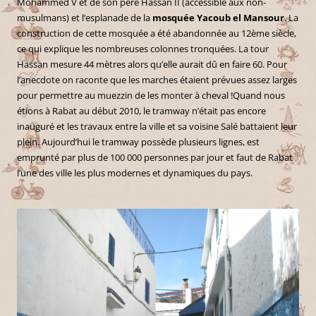
Mohammed V et de son père Hassan II (accessible aux non-
musulmans) et l’esplanade de la
mosquée Yacoub el Mansour
. La
construction de cette mosquée a été abandonnée au 12ème siècle,
ce qui explique les nombreuses colonnes tronquées. La tour
Hassan mesure 44 mètres alors qu’elle aurait dû en faire 60. Pour
l’anecdote on raconte que les marches étaient prévues assez larges
pour permettre au muezzin de les monter à cheval !Quand nous
étions à Rabat au début 2010, le tramway n’était pas encore
inauguré et les travaux entre la ville et sa voisine Salé battaient leur
plein. Aujourd’hui le tramway possède plusieurs lignes, est
emprunté par plus de 100 000 personnes par jour et faut de Rabat
l’une des ville les plus modernes et dynamiques du pays.