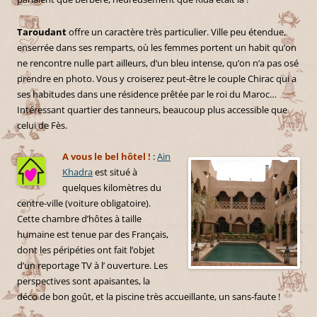
Taroudant
offre un caractère très particulier. Ville peu étendue,
enserrée dans ses remparts, où les femmes portent un habit qu’on
ne rencontre nulle part ailleurs, d’un bleu intense, qu’on n’a pas osé
prendre en photo. Vous y croiserez peut-être le couple Chirac qui a
ses habitudes dans une résidence prêtée par le roi du Maroc…
Intéressant quartier des tanneurs, beaucoup plus accessible que
celui de Fès.
A vous le bel hôtel !
:
Ain
Khadra
est situé à
quelques kilomètres du
centre-ville (voiture obligatoire).
Cette chambre d’hôtes à taille
humaine est tenue par des Français,
dont les péripéties ont fait l’objet
d’un reportage TV à l’ ouverture. Les
perspectives sont apaisantes, la
déco de bon goût, et la piscine très accueillante, un sans-faute !