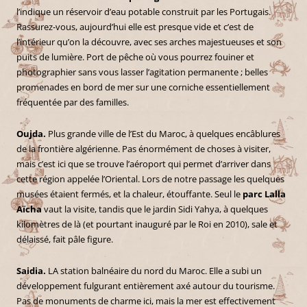
l’indique un réservoir d’eau potable construit par les Portugais.
Rassurez-vous, aujourd’hui elle est presque vide et c’est de
l’intérieur qu’on la découvre, avec ses arches majestueuses et son
puits de lumière. Port de pêche où vous pourrez fouiner et
photographier sans vous lasser l’agitation permanente ; belles
promenades en bord de mer sur une corniche essentiellement
fréquentée par des familles.
Oujda.
Plus grande ville de l’Est du Maroc, à quelques encâblures
de la frontière algérienne. Pas énormément de choses à visiter,
mais c’est ici que se trouve l’aéroport qui permet d’arriver dans
cette région appelée l’Oriental. Lors de notre passage les quelques
musées étaient fermés, et la chaleur, étouffante. Seul le
parc Lalla
Aïcha
vaut la visite, tandis que le jardin Sidi Yahya, à quelques
kilomètres de là (et pourtant inauguré par le Roi en 2010), sale et
délaissé, fait pâle figure.
Saidia.
LA station balnéaire du nord du Maroc. Elle a subi un
développement fulgurant entièrement axé autour du tourisme.
Pas de monuments de charme ici, mais la mer est effectivement