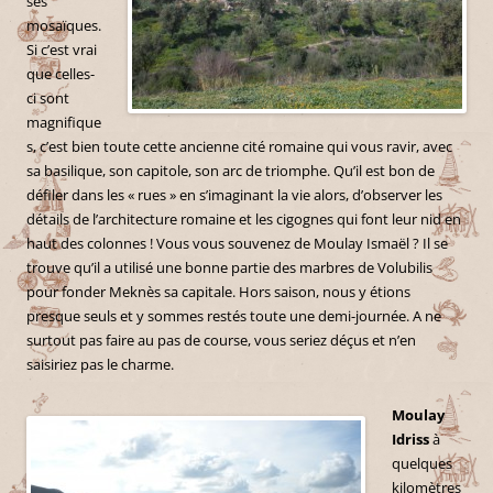
ses
mosaïques.
Si c’est vrai
que celles-
ci sont
magnifique
s, c’est bien toute cette ancienne cité romaine qui vous ravir, avec
sa basilique, son capitole, son arc de triomphe. Qu’il est bon de
défiler dans les « rues » en s’imaginant la vie alors, d’observer les
détails de l’architecture romaine et les cigognes qui font leur nid en
haut des colonnes ! Vous vous souvenez de Moulay Ismaël ? Il se
trouve qu’il a utilisé une bonne partie des marbres de Volubilis
pour fonder Meknès sa capitale. Hors saison, nous y étions
presque seuls et y sommes restés toute une demi-journée. A ne
surtout pas faire au pas de course, vous seriez déçus et n’en
saisiriez pas le charme.
Moulay
Idriss
à
quelques
kilomètres