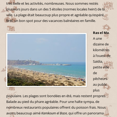
très belle et les activités, nombreuses. Nous sommes restés
plusieurs jours dans un des 5 étoiles (normes locales hein!) de la
ville. La plage était beaucoup plus propre et agréable qu’espéré.
Bref, un bon spot pour des vacances balnéaires en famille.
Ras el Ma
.
A une
dizaine de
kilomètres
à l’ouest de
Saïdia,
petite ville
de
pêcheurs
au public
plus
populaire. Les plages sont bondées en été, mais restent propres.
Balade au pied du phare agréable. Pour une halte sympa, de
nombreux restaurants populaires offrent du poisson frais. Nous
avons beaucoup aimé
Kamkoum el Baze
, qui offre un panorama