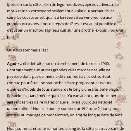
(poisson sur la côte, plein de légumes divers, épices variées…). Le
mot « tajine » correspond seulement au plat qui permet de les
cuire. Le couscous est quant à lui réservé au vendredi ou aux
grandes occasions. Lors de repas de fêtes, il est aussi possible de
déguster un méchoui (agneau cuit sur une broche, exquis !) ou une
pastilla.
Où nous sommes allés
:
Agadir
a été détruite par un tremblement de terre en 1960.
Contrairement aux autres grandes villes marocaines, elle ne
possède donc pas de medina de charme. La ville est surtout
connue pour être une station balnéaire proposant plusieurs
dizaines d’hôtels de tous standards le long d’une très belle plage.
Rappelons quand même que c’est l’Océan atlantique, donc mer
agitée, pas très claire ni très chaude… Mais 300 jours de soleil
quand même ! Nous ne nous y sommes arrêtés que 2 jours pour
assister au mariage de Mohammed, un ami de longue date de Rida.
Nous sommes ensuite remontés le long de la côte, en traversant de