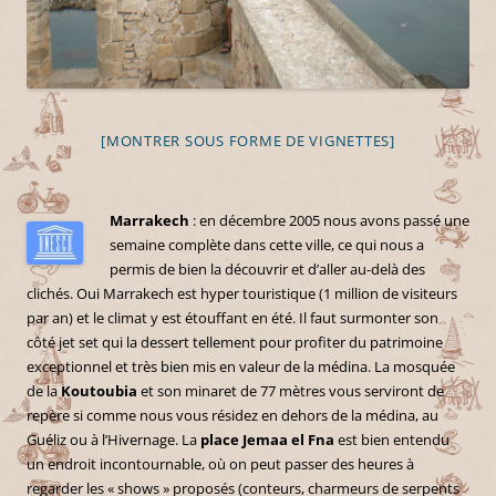
[MONTRER SOUS FORME DE VIGNETTES]
Marrakech
: en décembre 2005 nous avons passé une
semaine complète dans cette ville, ce qui nous a
permis de bien la découvrir et d’aller au-delà des
clichés. Oui Marrakech est hyper touristique (1 million de visiteurs
par an) et le climat y est étouffant en été. Il faut surmonter son
côté jet set qui la dessert tellement pour profiter du patrimoine
exceptionnel et très bien mis en valeur de la médina. La mosquée
de la
Koutoubia
et son minaret de 77 mètres vous serviront de
repère si comme nous vous résidez en dehors de la médina, au
Guéliz ou à l’Hivernage. La
place Jemaa el Fna
est bien entendu
un endroit incontournable, où on peut passer des heures à
regarder les « shows » proposés (conteurs, charmeurs de serpents