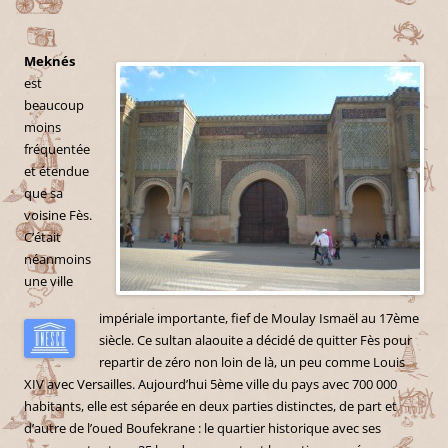
Meknés
est
beaucoup
moins
fréquentée
et étendue
que sa
voisine Fès.
C’était
néanmoins
une ville
impériale importante, fief de Moulay Ismaël au 17ème
siècle. Ce sultan alaouite a décidé de quitter Fès pour
repartir de zéro non loin de là, un peu comme Louis
XIV avec Versailles. Aujourd’hui 5ème ville du pays avec 700 000
habitants, elle est séparée en deux parties distinctes, de part et
d’autre de l’oued Boufekrane : le quartier historique avec ses