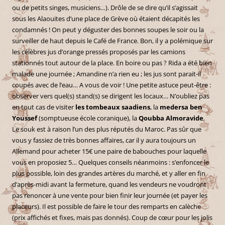
ou de petits singes, musiciens…). Drôle de se dire qu’il s’agissait
sous les Alaouites d’une place de Grève où étaient décapités les
condamnés ! On peut y déguster des bonnes soupes le soir ou la
surveiller de haut depuis le Café de France. Bon, il y a polémique sur
les célèbres jus d’orange pressés proposés par les camions
stationnés tout autour de la place. En boire ou pas ? Rida a été bien
malade une journée ; Amandine n’a rien eu ; les jus sont parait-il
coupés avec de l’eau… A vous de voir ! Une petite astuce peut-être :
observer vers quel(s) stand(s) se dirigent les locaux… N’oubliez pas
en tout cas de visiter
les tombeaux saadiens
, la
medersa ben
Youssef
(somptueuse école coranique), la
Qoubba Almoravide
.
Le souk est à raison l’un des plus réputés du Maroc. Pas sûr que
vous y fassiez de très bonnes affaires, car il y aura toujours un
Allemand pour acheter 15€ une paire de babouches pour laquelle
vous en proposiez 5… Quelques conseils néanmoins : s’enfoncer le
plus possible, loin des grandes artères du marché, et y aller en fin
d’après-midi avant la fermeture, quand les vendeurs ne voudront
pas renoncer à une vente pour bien finir leur journée (et payer les
placeurs). Il est possible de faire le tour des remparts en calèche
(prix affichés et fixes, mais pas donnés). Coup de cœur pour les jolis