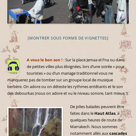
[MONTRER SOUS FORME DE VIGNETTES]
A vous le bon son !
: Sur la place Jemaa el Fna ou dans
de petites villes plus éloignées, lors d’une soirée « pour
touristes » ou d’un mariage traditionnel vous ne
manquerez pas de tomber sur un groupe local de musique
berbère. On adore ou on déteste les rythmes entêtants et le son
des debourkas (nous on adore et vu le niveau sonore, tant mieux !).
De jolies balades peuvent être
faites dans le
Haut Atlas
, à
quelques heures de route de
Marrakech. Nous sommes
notamment allés aux
cascades