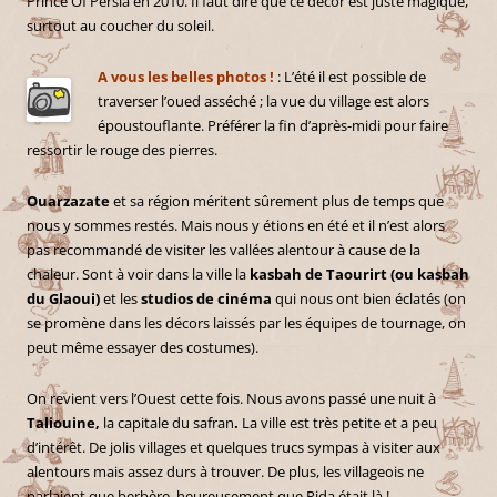
Prince Of Persia en 2010. Il faut dire que ce décor est juste magique,
surtout au coucher du soleil.
A vous les belles photos !
: L’été il est possible de
traverser l’oued asséché ; la vue du village est alors
époustouflante. Préférer la fin d’après-midi pour faire
ressortir le rouge des pierres.
Ouarzazate
et sa région méritent sûrement plus de temps que
nous y sommes restés. Mais nous y étions en été et il n’est alors
pas recommandé de visiter les vallées alentour à cause de la
chaleur. Sont à voir dans la ville la
kasbah de Taourirt (ou kasbah
du Glaoui)
et les
studios de cinéma
qui nous ont bien éclatés (on
se promène dans les décors laissés par les équipes de tournage, on
peut même essayer des costumes).
On revient vers l’Ouest cette fois. Nous avons passé une nuit à
Taliouine,
la capitale du safran
.
La ville est très petite et a peu
d’intérêt. De jolis villages et quelques trucs sympas à visiter aux
alentours mais assez durs à trouver. De plus, les villageois ne
parlaient que berbère, heureusement que Rida était là !