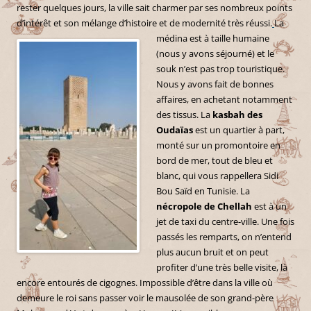
rester quelques jours, la ville sait charmer par ses nombreux points
d’intérêt et son mélange d’histoire et de modernité très réussi.
La
médina est à taille humaine
(nous y avons séjourné) et le
souk n’est pas trop touristique.
Nous y avons fait de bonnes
affaires, en achetant notamment
des tissus. La
kasbah des
Oudaïas
est un quartier à part,
monté sur un promontoire en
bord de mer, tout de bleu et
blanc, qui vous rappellera Sidi
Bou Saïd en Tunisie. La
nécropole de Chellah
est à un
jet de taxi du centre-ville. Une fois
passés les remparts, on n’entend
plus aucun bruit et on peut
profiter d’une très belle visite, là
encore entourés de cigognes. Impossible d’être dans la ville où
demeure le roi sans passer voir le mausolée de son grand-père