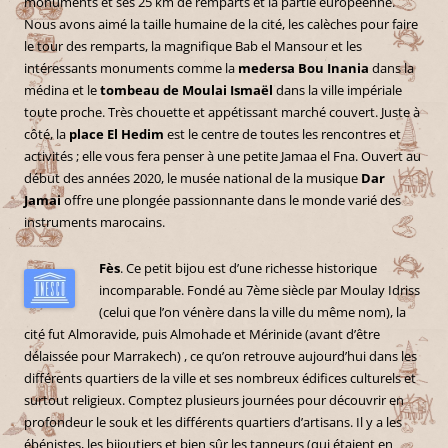
monuments et ses 25 km de remparts et la partie européenne.
Nous avons aimé la taille humaine de la cité, les calèches pour faire
le tour des remparts, la magnifique Bab el Mansour et les
intéressants monuments comme la
medersa Bou Inania
dans la
médina et le
tombeau de Moulai Ismaël
dans la ville impériale
toute proche. Très chouette et appétissant marché couvert. Juste à
côté, la
place El Hedim
est le centre de toutes les rencontres et
activités ; elle vous fera penser à une petite Jamaa el Fna. Ouvert au
début des années 2020, le musée national de la musique
Dar
Jamai
offre une plongée passionnante dans le monde varié des
instruments marocains.
Fès
. Ce petit bijou est d’une richesse historique
incomparable. Fondé au 7ème siècle par Moulay Idriss
(celui que l’on vénère dans la ville du même nom), la
cité fut Almoravide, puis Almohade et Mérinide (avant d’être
délaissée pour Marrakech) , ce qu’on retrouve aujourd’hui dans les
différents quartiers de la ville et ses nombreux édifices culturels et
surtout religieux. Comptez plusieurs journées pour découvrir en
profondeur le souk et les différents quartiers d’artisans. Il y a les
ébénistes, les bijoutiers et bien sûr les tanneurs (qui étaient en