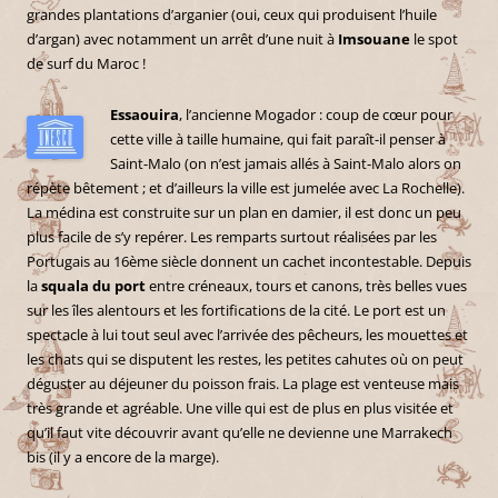
grandes plantations d’arganier (oui, ceux qui produisent l’huile
d’argan) avec notamment un arrêt d’une nuit à
Imsouane
le spot
de surf du Maroc !
Essaouira
, l’ancienne Mogador : coup de cœur pour
cette ville à taille humaine, qui fait paraît-il penser à
Saint-Malo (on n’est jamais allés à Saint-Malo alors on
répète bêtement ; et d’ailleurs la ville est jumelée avec La Rochelle).
La médina est construite sur un plan en damier, il est donc un peu
plus facile de s’y repérer. Les remparts surtout réalisées par les
Portugais au 16ème siècle donnent un cachet incontestable. Depuis
la
squala du port
entre créneaux, tours et canons, très belles vues
sur les îles alentours et les fortifications de la cité. Le port est un
spectacle à lui tout seul avec l’arrivée des pêcheurs, les mouettes et
les chats qui se disputent les restes, les petites cahutes où on peut
déguster au déjeuner du poisson frais. La plage est venteuse mais
très grande et agréable. Une ville qui est de plus en plus visitée et
qu’il faut vite découvrir avant qu’elle ne devienne une Marrakech
bis (il y a encore de la marge).