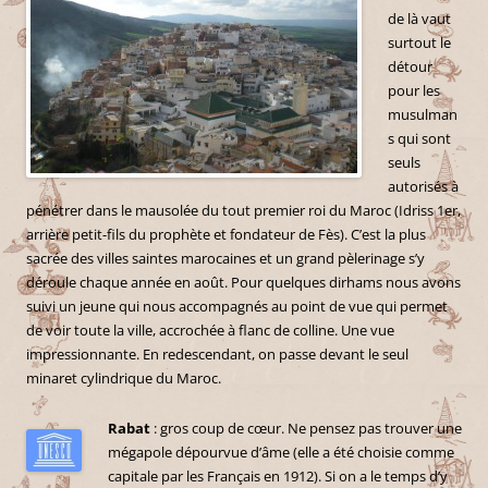
de là vaut
surtout le
détour
pour les
musulman
s qui sont
seuls
autorisés à
pénétrer dans le mausolée du tout premier roi du Maroc (Idriss 1er,
arrière petit-fils du prophète et fondateur de Fès). C’est la plus
sacrée des villes saintes marocaines et un grand pèlerinage s’y
déroule chaque année en août. Pour quelques dirhams nous avons
suivi un jeune qui nous accompagnés au point de vue qui permet
de voir toute la ville, accrochée à flanc de colline. Une vue
impressionnante. En redescendant, on passe devant le seul
minaret cylindrique du Maroc.
Rabat
: gros coup de cœur. Ne pensez pas trouver une
mégapole dépourvue d’âme (elle a été choisie comme
capitale par les Français en 1912). Si on a le temps d’y