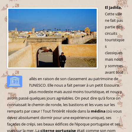
El Jadida.
Cette ville
ne fait pas
partie des
circuits
touristique
s
classiques
mais nous
y sommes
avant tout
allés en raison de son classement au patrimoine de
l’UNESCO. Elle nous a fait penser à un petit Essouira,
plus modeste mais aussi moins touristique, et nous y
avons passé quelques jours agréables. On peut dire qu’à force on
connaissait le chemin de ronde, les bastions et les vues sur les
remparts par cœur ! Tout l’intérêt réside dans la
médina
(où vous
devez absolument dormir pour une expérience unique), ses
façades de crépi, ses beaux édifices de l’époque portugaise et ses
vues sur la mer. La
citerne portugaise
était comme son nom