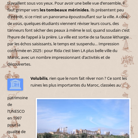
travaillent sous vos yeux. Pour avoir une belle vue d’ensemble, il
faut grimper vers
les tombeaux mérinides.
Ils présentent peu
d’intérêt, si ce n’est un panorama époustouflant sur la ville. A côté
de vous, quelques étudiants viennent réviser leurs cours, des
tanneurs font sécher des peaux à même le sol, quand soudain c’est
l’heure de l’appel à la prière. La ville est sortie de sa fausse léthargie
par les échos saisissants, le temps est suspendu… Impression
confirmée en 2025 : pour Rida c’est bien LA plus belle ville du
Maroc, avec un nombre impressionnant d’activités et de
découvertes.
Volubilis
, rien que le nom fait rêver non ? Ce sont les
ruines les plus importantes du
Maroc, classées au
patrimoine
de
l’UNESCO
en 1997
pour la
qualité de