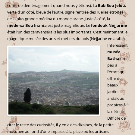
cours de déménagement quand nous y étions). La
Bab Bou Jelou
,
verte d’un côté, bleue de l’autre, signe l’entrée des ruelles étroites
de la plus grande médina du monde arabe. Juste à côté, la
medersa Bou Inania
est juste magnifique. Le
fondouk Nejjarine
était l’un des caravansérails les plus importants. C’est maintenant le
magnifique musée des arts et
métiers du bois (Nejjarine en arabe).
Intéressant
musée
Batha
un
peu à
l’écart, qui
offre de
beaux
jardins
andalous
propices à
la détente.
Difficile de
citer le reste des curiosités, il y en a des dizaines, de la petite
mosquée au fond d’une impasse à la place où les artisans