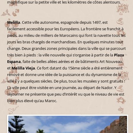
magnifique sur la petite ville et les kilomètres de côtes alentours.
Melilla
. Cette ville autonome, espagnole depuis 1497, est
facilement accessible pour les Européens. La frontière se franchit à
pieds, au milieu de milliers de Marocains qui font la navette tous les
jours les bras chargés de marchandises. En quelques minutes tout
change. Deux grandes zones principales dans la ville qui se parcourt
très bien à pieds : la ville nouvelle qui s’organise à partir de la
Plaza
Espana
, faite de belles allées aérées et de bâtiments Art Nouveau,
et
Melilla Vieja
. Ce fort datant du 15ème siècle a été entièrement
rénové et donne une idée de la puissance et du dynamisme de la
ville il y a quelques siècles. De plus, tous les musées y sont gratuits !
La ville peut être visitée en une journée, au départ de Nador. Y
séjourner ne présente que peu d’intérêt vu que le niveau de vie est
bien plus élevé qu’au Maroc.