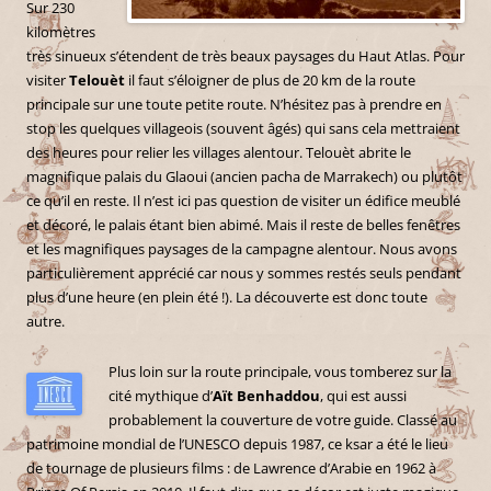
Sur 230
kilomètres
très sinueux s’étendent de très beaux paysages du Haut Atlas. Pour
visiter
Telouèt
il faut s’éloigner de plus de 20 km de la route
principale sur une toute petite route. N’hésitez pas à prendre en
stop les quelques villageois (souvent âgés) qui sans cela mettraient
des heures pour relier les villages alentour. Telouèt abrite le
magnifique palais du Glaoui (ancien pacha de Marrakech) ou plutôt
ce qu’il en reste. Il n’est ici pas question de visiter un édifice meublé
et décoré, le palais étant bien abimé. Mais il reste de belles fenêtres
et les magnifiques paysages de la campagne alentour. Nous avons
particulièrement apprécié car nous y sommes restés seuls pendant
plus d’une heure (en plein été !). La découverte est donc toute
autre.
Plus loin sur la route principale, vous tomberez sur la
cité mythique d’
Aït Benhaddou
, qui est aussi
probablement la couverture de votre guide. Classé au
patrimoine mondial de l’UNESCO depuis 1987, ce ksar a été le lieu
de tournage de plusieurs films : de Lawrence d’Arabie en 1962 à