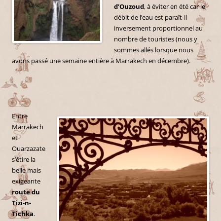
d’Ouzoud
, à éviter en été car le
débit de l’eau est paraît-il
inversement proportionnel au
nombre de touristes (nous y
sommes allés lorsque nous
avons passé une semaine entière à Marrakech en décembre).
Entre
Marrakech
et
Ouarzazate
s’étire la
belle mais
exigeante
route du
Tizi-n-
Tichka
.