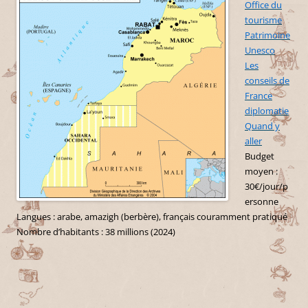
Office du
tourisme
Patrimoine
Unesco
Les
conseils de
France
diplomatie
Quand y
aller
Budget
moyen :
30€/jour/p
ersonne
Langues : arabe, amazigh (berbère), français couramment pratiqué
Nombre d’habitants : 38 millions (2024)