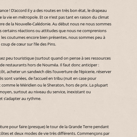
ance ! D’accord il y a des routes en très bon état, le drapeau
 de la vie en métropole. Et ce n’est pas tant en raison du climat
ulière de la Nouvelle-Calédonie. Au début nous ne nous sommes
vers certains réactions ou attitudes que nous ne comprenions
 et les coutumes encore bien présentes, nous sommes peu à
coup de cœur sur l’ile des Pins.
sez peu touristique (surtout quand on pense à ses ressources
de restaurants hors de Nouméa. Il faut donc anticiper :
ôt, acheter un sandwich dès l’ouverture de l’épicerie, réserver
s sont variées, de l’accueil en tribu (nuit en case pour
x comme le Méridien ou le Sheraton, hors de prix. La plupart
 moyen, surtout au niveau du service, inexistant ou
 et s’adapter au rythme.
ture pour faire (presque) le tour de la Grande Terre pendant
tes et deux modes de vie très différents.
Commençons par