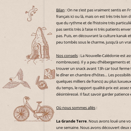
Bilan
: On ne s’est pas vraiment sentis en Fr
français ici ou là, mais on est très très loin
que du rythme et de l’histoire très partic
pas sentis très à l’aise ni très patients en
pas. Puis, en découvrant la culture kanak
peu tombés sous le charme, jusqu’à un vrai 
Nos conseils
: La Nouvelle-Calédonie est as
nombreuses). Il y a peu d’hébergements et 
trouver un snack avant 13h car tout ferme t
le dîner en chambre d’hôtes… Les possibilité
quelques milliers de francs) au plus luxueu
du temps, le rapport qualité-prix est assez
désintéressé. Il faut savoir garder patience
Où nous sommes allés
:
La Grande Terre
. Nous avons loué une voi
une semaine. Nous avons découvert deux cô