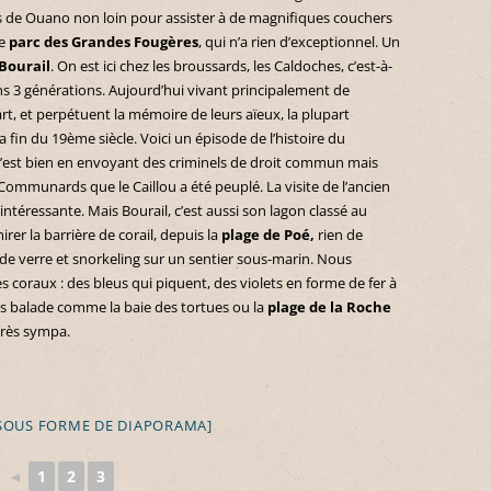
es de Ouano non loin pour assister à de magnifiques couchers
le
parc des Grandes Fougères
, qui n’a rien d’exceptionnel. Un
Bourail
. On est ici chez les broussards, les Caldoches, c’est-à-
s 3 générations. Aujourd’hui vivant principalement de
t, et perpétuent la mémoire de leurs aïeux, la plupart
fin du 19ème siècle. Voici un épisode de l’histoire du
C’est bien en envoyant des criminels de droit commun mais
ommunards que le Caillou a été peuplé. La visite de l’ancien
téressante. Mais Bourail, c’est aussi son lagon classé au
r la barrière de corail, depuis la
plage de Poé,
rien de
 de verre et snorkeling sur un sentier sous-marin. Nous
es coraux : des bleus qui piquent, des violets en forme de fer à
es balade comme la baie des tortues ou la
plage de la Roche
rès sympa.
SOUS FORME DE DIAPORAMA]
◄
1
2
3