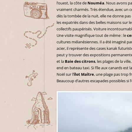
l’ouest, la côte de
Nouméa
. Nous avons pas
vraiment charmés. Très étendue, avec un cen
dès la tombée de la nuit, elle ne donne pas 
les expatriés dans des belles maisons sur l
collectifs paupérisés. Voiture incontournab
Une visite magnifique tout de même : le
ce
cultures mélanésiennes. Il a été imaginé pa
acier, il représente des cases kanak futurist
peut y trouver des expositions permanente
et la
Baie des citrons
, les plages de la vi
end en bateau taxi. Si l’île aux canards est
Noël sur l’
îlot Maître
, une plage pas trop 
Beaucoup d’autres escapades possibles si l’o