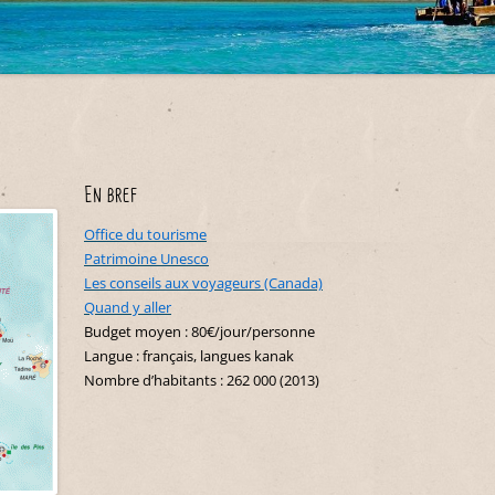
Maroc
Belgique
Nouvelle-Zélande
Costa Rica
Indonésie
Sénégal
Croatie
Cuba
Polynésie française
Japon
Tunisie
Danemark
Équateur
Liban
Espagne
Etats-Unis
Malaisie
Hongrie
Guadeloupe
Oman
En bref
Italie
Martinique
Philippines
Office du tourisme
Malte
Mexique
Patrimoine Unesco
Singapour
Monténégro
Les conseils aux voyageurs (Canada)
Pérou
Thaïlande
Quand y aller
Portugal
République Dominicaine
Budget moyen : 80€/jour/personne
Langue : français, langues kanak
Slovénie
Saint-Martin
Nombre d’habitants : 262 000 (2013)
Suisse