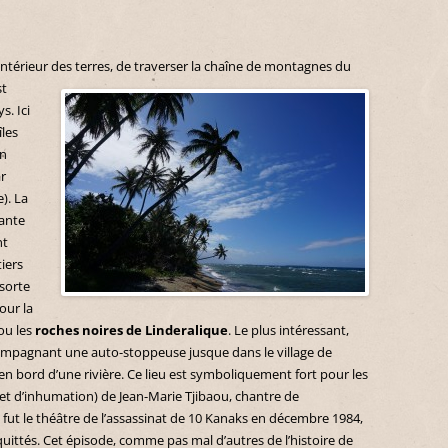
l’intérieur des terres, de traverser la chaîne de
montagnes du
st
s. Ici
îles
on
ar
). La
rante
nt
iers
sorte
pour la
ou les
roches noires de Linderalique
. Le plus intéressant,
ompagnant une auto-stoppeuse jusque dans le village de
n bord d’une rivière. Ce lieu est symboliquement fort pour les
e (et d’inhumation) de Jean-Marie Tjibaou, chantre de
ge fut le théâtre de l’assassinat de 10 Kanaks en décembre 1984,
uittés. Cet épisode, comme pas mal d’autres de l’histoire de