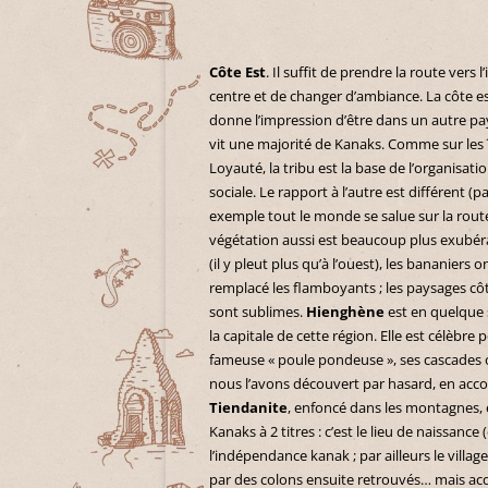
Côte Est
. Il suffit de prendre la route vers 
centre et de changer d’ambiance. La côte e
donne l’impression d’être dans un autre pay
vit une majorité de Kanaks. Comme sur les 
Loyauté, la tribu est la base de l’organisati
sociale. Le rapport à l’autre est différent (p
exemple tout le monde se salue sur la route
végétation aussi est beaucoup plus exubé
(il y pleut plus qu’à l’ouest), les bananiers o
remplacé les flamboyants ; les paysages côt
sont sublimes.
Hienghène
est en quelque 
la capitale de cette région. Elle est célèbre 
fameuse « poule pondeuse », ses cascades 
nous l’avons découvert par hasard, en acc
Tiendanite
, enfoncé dans les montagnes, e
Kanaks à 2 titres : c’est le lieu de naissanc
l’indépendance kanak ; par ailleurs le villa
par des colons ensuite retrouvés… mais acq