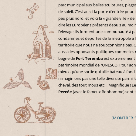
parc municipal aux belles sculptures, plag
de soleil. C’est aussi la porte d’entrée pour 
peu plus nord, et voici la « grande ville » de
dire les Européens présents depuis au moin
l’élevage, ils forment une communauté à par
condamnés et déportés de la métropole à la 
territoire que nous ne soupçonnions pas. 
aussi des opposants politiques comme les C
bagne de
Fort Teremba
est extrêmement in
patrimoine mondial de l’UNESCO. Pour admire
mieux qu’une sortie qui allie bateau à fond
n’imaginions pas une telle diversité parmi l
cheval, des tout mous etc… Magnifique ! L
Percée
(avec le fameux Bonhomme) sont t
[MONTRER 