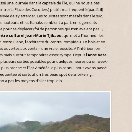
sé une journée dans la capitale de l’île, qui ne nous a pas
tre (la Place des Cocotiers) plutôt mal fréquenté (paraît-il)
envie de s’y attarder. Les touristes sont massés dans le sud,
es hauteurs, et les Kanaks semblent à part, en logements
le pour se déplacer (foi de personnes qui n’en avaient pas…).
ntre culturel Jean-Marie Tjibaou,
qui met à l’honneur les
r Renzo Piano, l’architecte du centre Pompidou. En bois et en
es ouvertes aux vents – une vraie réussite. A l’intérieur, on
s mais surtout temporaires assez sympa. Depuis l’
Anse Vata
lle, plusieurs sorties possibles pour quelques heures ou un week-
 la plus proche et l’îlot Amédée le plus connu, nous avons passé
fréquentée et surtout un très beau spot de snorkeling.
n a pas les moyens d’aller trop loin.