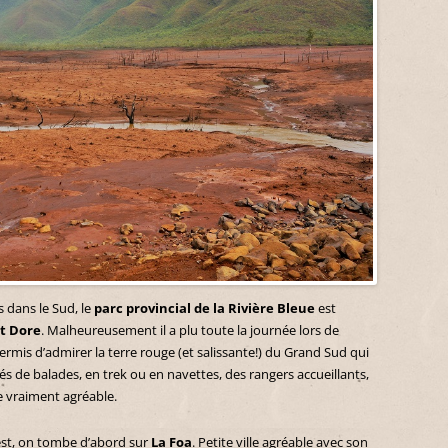
 dans le Sud, le
parc provincial de la Rivière Bleue
est
t Dore
. Malheureusement il a plu toute la journée lors de
ermis d’admirer la terre rouge (et salissante!) du Grand Sud qui
és de balades, en trek ou en navettes, des rangers accueillants,
e vraiment agréable.
uest, on tombe d’abord sur
La Foa
. Petite ville agréable avec son